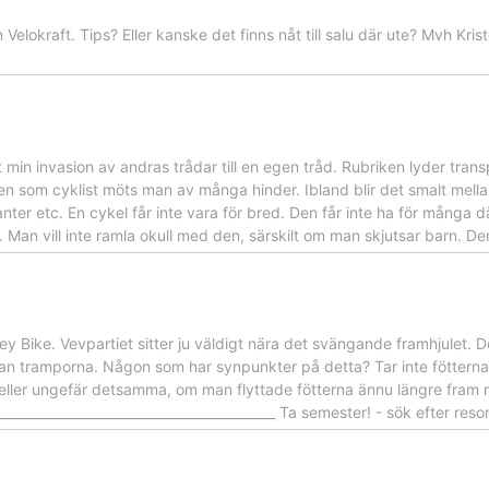
 Velokraft. Tips? Eller kanske det finns nåt till salu där ute? Mvh Kr
ut min invasion av andras trådar till en egen tråd. Rubriken lyder tra
en som cyklist möts man av många hinder. Ibland blir det smalt mell
nter etc. En cykel får inte vara för bred. Den får inte ha för mång
 Man vill inte ramla okull med den, särskilt om man skjutsar barn. Den
ey Bike. Vevpartiet sitter ju väldigt nära det svängande framhjulet. 
n tramporna. Någon som har synpunkter på detta? Tar inte fötterna i 
ller ungefär detsamma, om man flyttade fötterna ännu längre fram mo
___________________________________________ Ta semester! - sök efter res