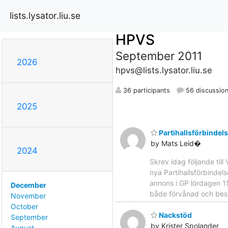
lists.lysator.liu.se
HPVS
September 2011
2026
hpvs@lists.lysator.liu.se
36 participants
56 discussio
2025
Partihallsförbindels
by Mats Leid�
2024
Skrev idag följande til
nya Partihallsförbindel
annons i GP lördagen 15
December
både förvånad och bestör
November
October
Nackstöd
September
by Krister Spolander
August