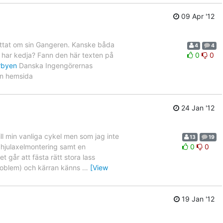
09 Apr '12
rättat om sin Gangeren. Kanske båda
4
4
 har kedja? Fann den här texten på
0
0
orbyen
Danska Ingengörernas
en hemsida
24 Jan '12
ill min vanliga cykel men som jag inte
13
19
 hjulaxelmontering samt en
0
0
t går att fästa rätt stora lass
problem) och kärran känns
…
[View
19 Jan '12