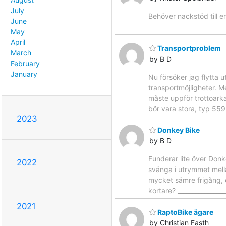
July
Behöver nackstöd till en
June
May
April
Transportproblem
March
by B D
February
January
Nu försöker jag flytta 
transportmöjligheter. M
måste uppför trottoarka
bör vara stora, typ 559.
2023
Donkey Bike
by B D
Funderar lite över Donk
2022
svänga i utrymmet mella
mycket sämre frigång, e
kortare? _______________
2021
RaptoBike ägare
by Christian Fasth