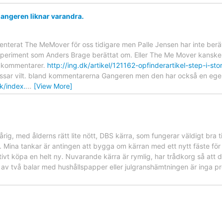
ngeren liknar varandra.
senterat The MeMover för oss tidigare men Palle Jensen har inte be
experiment som Anders Brage berättat om. Eller The Me Mover kanske
 kommentarer.
http://ing.dk/artikel/121162-opfinderartikel-step-i-st
issar vilt. bland kommentarerna Gangeren men den har också en eg
k/index.
…
[View More]
rig, med ålderns rätt lite nött, DBS kärra, som fungerar väldigt bra t
. Mina tankar är antingen att bygga om kärran med ett nytt fäste för
tivt köpa en helt ny. Nuvarande kärra är rymlig, har trådkorg så att de
p av två balar med hushållspapper eller julgranshämtningen är inga 