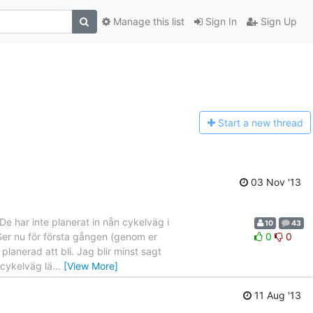
Manage this list
Sign In
Sign Up
Start a n
ew thread
03 Nov '13
De har inte planerat in nån cykelväg i
10
43
"Ser nu för första gången (genom er
0
0
lanerad att bli. Jag blir minst sagt
 cykelväg lä
…
[View More]
11 Aug '13