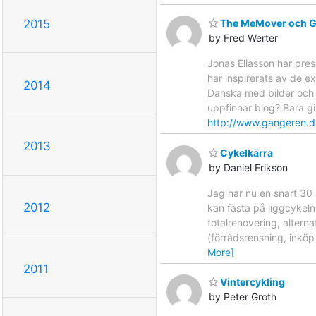
2015
The MeMover och Ga
by Fred Werter
Jonas Eliasson har pre
har inspirerats av de 
2014
Danska med bilder och
uppfinnar blog? Bara g
http://www.gangeren.d
2013
Cykelkärra
by Daniel Erikson
Jag har nu en snart 30 å
2012
kan fästa på liggcykeln
totalrenovering, alterna
(förrådsrensning, inkö
More]
2011
Vintercykling
by Peter Groth