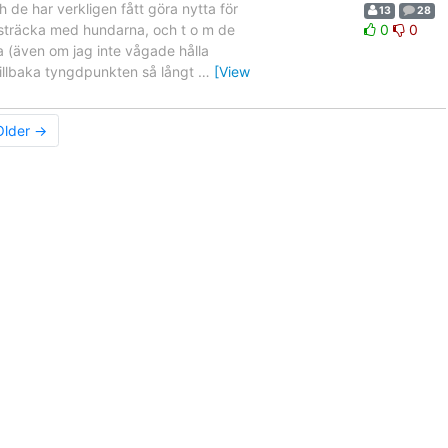
de har verkligen fått göra nytta för
13
28
n sträcka med hundarna, och t o m de
0
0
 (även om jag inte vågade hålla
tillbaka tyngdpunkten så långt
…
[View
Older →