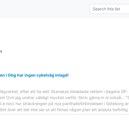
ns
en i Gbg har ingen cykelväg inlagd!
l Vägverket, efter att ha sett Skanskas inbladade reklam i dagens GP. 
sen! Och jag undrar väldigt mycket varför. Skriv gärna in ni också... 
:e nov) hur sträckningen på nya partihallsförbindelsen i Göteborg är p
t över att det inte ser ut att finnas någon plan att ansluta befintlig