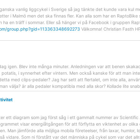
ganska vanlig liggcykel i Sverige så jag tänkte det kunde vara kul me
er i Malmö men det ska finnas fler. Kan alla som har en RaptoBike stäl
n ha en träff i sommar. Eller så hänger vi på Facebook i gruppen Rap
.com/group.php?gid=113363348692273
Välkomna! Christian Fasth 
idag igen. Blev inte många minuter. Anledningen var att benen skakad
potatis, i synnerhet efter vintern. Men också kanske för att man inte 
etta med clips-pedaler? Jag har sett att flertalet, om inte alla, anv
l man välja? är alla pedaler kompatibla med alla skor? Kollade lite sna
ivitet
fter ett diagram som jag först såg i ett gammalt nummer av Scientific
agrammet visar energiåtgången för att förflytta en viktenhet av olik
n. Man jämförde alla möjliga mobila företeelser, från laxar, humlor, lo
å vidare. Som ni förstått var det människa på cykel som var det all