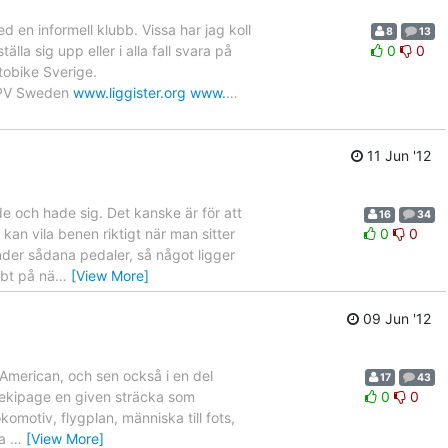
d en informell klubb. Vissa har jag koll
8
13
la sig upp eller i alla fall svara på
0
0
tobike Sverige.
HPV Sweden
www.liggister.org
www.
…
11 Jun '12
e och hade sig. Det kanske är för att
16
34
kan vila benen riktigt när man sitter
0
0
änder sådana pedaler, så något ligger
bbt på nä
…
[View More]
09 Jun '12
 American, och sen också i en del
17
43
a ekipage en given sträcka som
0
0
komotiv, flygplan, människa till fots,
ra
…
[View More]