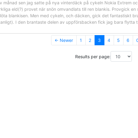
v månad sen jag satte på nya vinterdäck på cykeln Nokia Extrem och 
kliga eld(?) provet när snön omvandlats till ren blankis. Provgick e
öta blankisen. Men med cykeln, och däcken, gick det fantastiskt bra
ligt). I den brantaste delen av uppförsbacken fick jag bara flytta 
← Newer
1
2
3
4
5
6
Results per page: