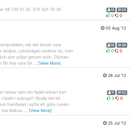
ister 08 720 01 25, 070 421 70 36
12
25
0
0
05 Aug '12
nsportproblem, när det borde vara
10
39
an stolpar, cykelvägen smalnar av, man
0
0
a däck som plöjer genom snön. Däcken
 får inte vara för
…
[View More]
28 Jul '12
Det verkar som om hjulet enbart kan
11
22
hjulet i svängar? Skulle det bli
0
0
t framhjulet i syfte att göra cykeln
or hos Kelkoo.
…
[View More]
25 Jul '12