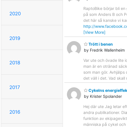
RaptoBike börjar bli en 
2020
på som Anders B och Pett
det här så kanske vi ka
http://www.facebook
[View More]
2019
Trött i benen
by Fredrik Wallenheim
Var ute och övade lite 
2018
man är en otränad säck 
som man gör. Avhjälps d
det väll i det. Vad skal
2017
Cykelns energieffekt
by Krister Spolander
Hej där ute Jag letar e
2016
andra publikationer. Di
funktion av ekipagevikte
människa på cykel och s