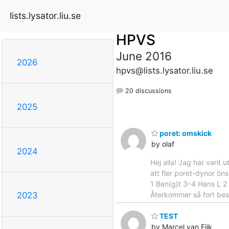
lists.lysator.liu.se
HPVS
June 2016
2026
hpvs@lists.lysator.liu.se
20 discussions
2025
poret: omskick
by olaf
2024
Hej alla! Jag har varit
att fler poret-dynor öns
1 Ben(g)t 3–4 Hans L 2 
Återkommer så fort bes
2023
TEST
by Marcel van Eijk