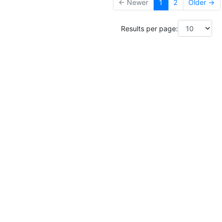
← Newer
1
2
Older →
Results per page: