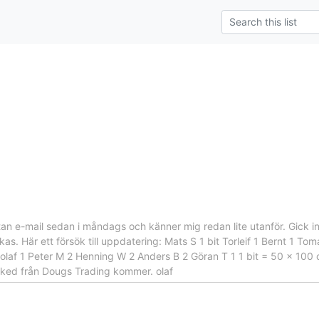
 utan e-mail sedan i måndags och känner mig redan lite utanför. Gick
kas. Här ett försök till uppdatering: Mats S 1 bit Torleif 1 Bernt 1 T
olaf 1 Peter M 2 Henning W 2 Anders B 2 Göran T 1 1 bit = 50 x 100 c
ked från Dougs Trading kommer. olaf