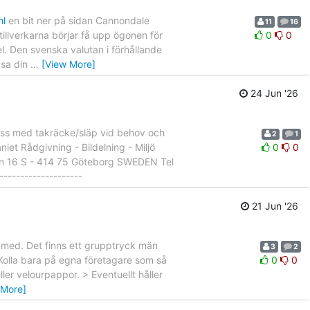
ml
en bit ner på sidan Cannondale
11
16
tillverkarna börjar få upp ögonen för
0
0
l. Den svenska valutan i förhållande
ipsa din
…
[View More]
24 Jun '26
ibuss med takräcke/släp vid behov och
2
1
iet Rådgivning - Bildelning - Miljö
0
0
n 16 S - 414 75 Göteborg SWEDEN Tel
------------------
21 Jun '26
r med. Det finns ett grupptryck män
3
2
 Kolla bara på egna företagare som så
0
0
ller velourpappor. > Eventuellt håller
 More]