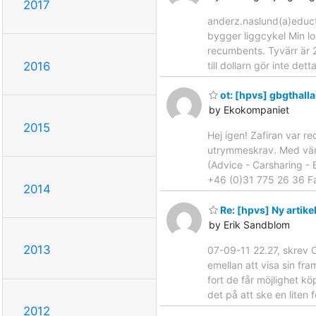
2017
anderz.naslund(a)educt
bygger liggcykel Min lo
recumbents. Tyvärr är 2
till dollarn gör inte det
2016
ot: [hpvs] gbgthall
by Ekokompaniet
2015
Hej igen! Zafiran var r
utrymmeskrav. Med vänli
(Advice - Carsharing -
+46 (0)31 775 26 36 Fax
2014
Re: [hpvs] Ny artike
by Erik Sandblom
2013
07-09-11 22.27, skrev C
emellan att visa sin fr
fort de får möjlighet kö
det på att ske en liten 
2012