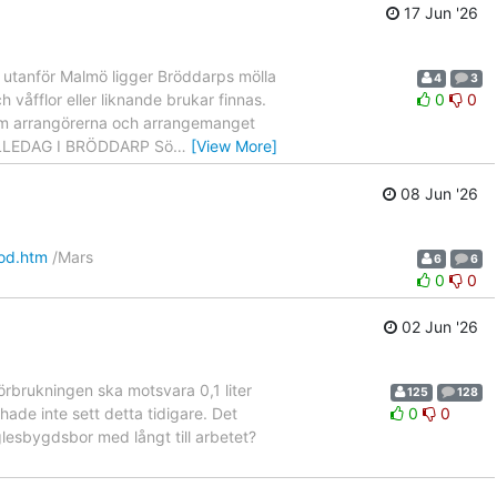
17 Jun '26
 utanför Malmö ligger Bröddarps mölla
4
3
h våfflor eller liknande brukar finnas.
0
0
r om arrangörerna och arrangemanget
 MÖLLEDAG I BRÖDDARP Sö
…
[View More]
08 Jun '26
ood.htm
/Mars
6
6
0
0
02 Jun '26
örbrukningen ska motsvara 0,1 liter
125
128
ade inte sett detta tidigare. Det
0
0
lesbygdsbor med långt till arbetet?