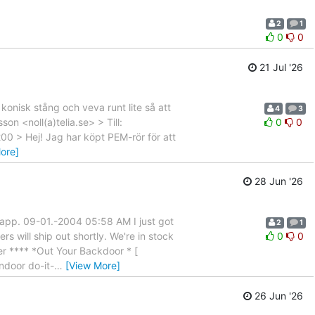
2
1
0
0
21 Jul '26
onisk stång och veva runt lite så att
4
3
n <noll(a)telia.se> > Till:
0
0
200 > Hej! Jag har köpt PEM-rör för att
ore]
28 Jun '26
klapp. 09-01.-2004 05:58 AM I just got
2
1
s will ship out shortly. We're in stock
0
0
ter **** *Out Your Backdoor * [
ndoor do-it-
…
[View More]
26 Jun '26