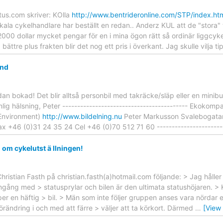
us.com skriver: KOlla
http://www.bentrideronline.com/STP/index.ht
kala cykelhandlare har beställt en redan.. Anderz KUL att de "stora" 
000 dollar mycket pengar för en i mina ögon rätt så ordinär liggcyke
ta bättre plus frakten blir det nog ett pris i överkant. Jag skulle vilja t
and
edan bokad! Det blir alltså personbil med takräcke/släp eller en min
g hälsning, Peter ------------------------------------------ Ekokompan
 Environment)
http://www.bildelning.nu
Peter Markusson Svalebogata
 +46 (0)31 24 35 24 Cel +46 (0)70 512 71 60 ------------------------
l om cykelutst ä llningen!
hristian Fasth på christian.fasth(a)hotmail.com följande: > Jag hålle
amgång med > statusprylar och bilen är den ultimata statushöjaren. >
per en häftig > bil. > Män som inte följer gruppen anses vara nördar e
förändring i och med att färre > väljer att ta körkort. Därmed
…
[View