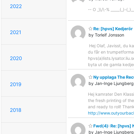
2022
-- O _\\/\-% _____(_)-(_)
Re: [hpvs] Kedjerör
2021
by Torleif Jonsson
Hej Olaf, Javisst, du k
du får en trumpetformad
2020
hpvs(a)lists.lysator.li
byta ut de gamla kedjer
Ny upplaga The Rec
by Jan-Inge Ljungberg
2019
Hej kamrater Den Klassi
the fresh printing of th
and ready to roll! Than
2018
http://www.outyourbac
Fwd(4): Re: [hpvs] N
by Jan-Inge Ljungberg