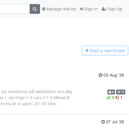
Manage this list
Sign In
Sign Up
Start a n
ew thread
05 Aug '26
 in på mailarkivet på webbsidan och såg
9
11
omas 1 Jan-Inge 1-3 Lars V 1-3 Mikael B
0
1
m Nu är vi uppe i 20-30 bitar.
27 Jul '26