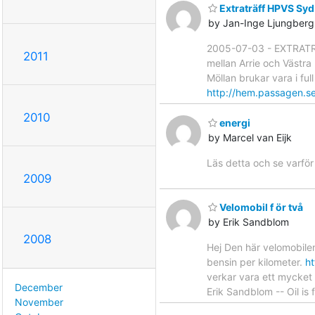
Extraträff HPVS Sy
by Jan-Inge Ljungberg
2005-07-03 - EXTRATRÄF
2011
mellan Arrie och Västra 
Möllan brukar vara i fu
http://hem.passagen.s
2010
energi
by Marcel van Eijk
Läs detta och se varfö
2009
Velomobil f ör två
by Erik Sandblom
2008
Hej Den här velomobilen
bensin per kilometer.
h
verkar vara ett mycket 
December
Erik Sandblom -- Oil is f
November