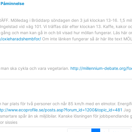
d Påminnelse
F. Mölledag i Bröddarp söndagen den 3 juli klockan 13-16. 1,5 mil
Ingelstad vid väg 101. Vi träffas där efter klockan 13. Kaffe, kakor oc
ll gång och man kan gå in och bli visad hur möllan fungerar. Läs hä
e/oxieharadshembfor/
Om inte länken fungerar så är här lite text
r man ska cykla och vara vegetarian.
http://millennium-debate.org/f
 har plats för två personer och når 85 km/h med en elmotor. Energif
ttp://www.ecoprofile.se/posts.asp?forum_id=1200&topic_id=481
Jag h
smartare spår än sk miljöbilar. Kanske lösningen för jobbpendlande g
or sissies