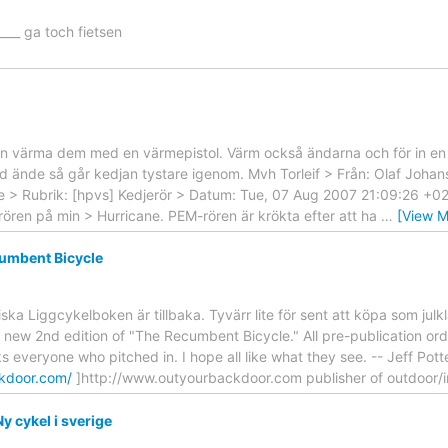
_____ ga toch fietsen
an värma dem med en värmepistol. Värm också ändarna och för in en k
 ände så går kedjan tystare igenom. Mvh Torleif > Från: Olaf Johansso
u.se > Rubrik: [hpvs] Kedjerör > Datum: Tue, 07 Aug 2007 21:09:26 +0
ören på min > Hurricane. PEM-rören är krökta efter att ha
…
[View M
umbent Bicycle
ska Liggcykelboken är tillbaka. Tyvärr lite för sent att köpa som jul
e new 2nd edition of "The Recumbent Bicycle." All pre-publication order
ks everyone who pitched in. I hope all like what they see. -- Jeff Pot
kdoor.com/
]http://www.outyourbackdoor.com publisher of outdoor/i
y cykel i sverige