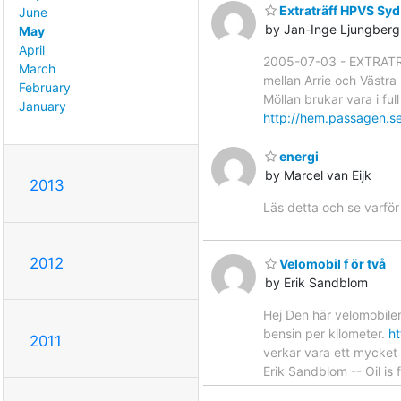
Extraträff HPVS Sy
June
by Jan-Inge Ljungberg
May
April
2005-07-03 - EXTRATRÄF
March
mellan Arrie och Västra 
February
Möllan brukar vara i fu
January
http://hem.passagen.s
energi
by Marcel van Eijk
2013
Läs detta och se varfö
2012
Velomobil f ör två
by Erik Sandblom
Hej Den här velomobilen
bensin per kilometer.
h
2011
verkar vara ett mycket 
Erik Sandblom -- Oil is f