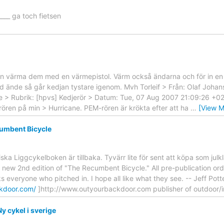
_____ ga toch fietsen
an värma dem med en värmepistol. Värm också ändarna och för in en k
 ände så går kedjan tystare igenom. Mvh Torleif > Från: Olaf Johansso
u.se > Rubrik: [hpvs] Kedjerör > Datum: Tue, 07 Aug 2007 21:09:26 +0
ören på min > Hurricane. PEM-rören är krökta efter att ha
…
[View M
umbent Bicycle
ska Liggcykelboken är tillbaka. Tyvärr lite för sent att köpa som jul
e new 2nd edition of "The Recumbent Bicycle." All pre-publication order
ks everyone who pitched in. I hope all like what they see. -- Jeff Pot
kdoor.com/
]http://www.outyourbackdoor.com publisher of outdoor/i
y cykel i sverige