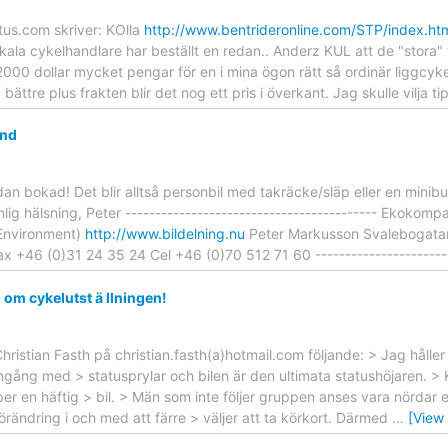
us.com skriver: KOlla
http://www.bentrideronline.com/STP/index.ht
kala cykelhandlare har beställt en redan.. Anderz KUL att de "stora" 
000 dollar mycket pengar för en i mina ögon rätt så ordinär liggcyke
ta bättre plus frakten blir det nog ett pris i överkant. Jag skulle vilja t
and
edan bokad! Det blir alltså personbil med takräcke/släp eller en min
g hälsning, Peter ------------------------------------------ Ekokompan
 Environment)
http://www.bildelning.nu
Peter Markusson Svalebogata
 +46 (0)31 24 35 24 Cel +46 (0)70 512 71 60 ------------------------
l om cykelutst ä llningen!
hristian Fasth på christian.fasth(a)hotmail.com följande: > Jag hålle
amgång med > statusprylar och bilen är den ultimata statushöjaren. >
per en häftig > bil. > Män som inte följer gruppen anses vara nördar e
förändring i och med att färre > väljer att ta körkort. Därmed
…
[View