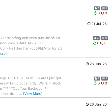
2
1
0
0
21 Jul '26
onisk stång och veva runt lite så att
4
3
n <noll(a)telia.se> > Till:
0
0
200 > Hej! Jag har köpt PEM-rör för att
ore]
28 Jun '26
klapp. 09-01.-2004 05:58 AM I just got
2
1
s will ship out shortly. We're in stock
0
0
ter **** *Out Your Backdoor * [
ndoor do-it-
…
[View More]
26 Jun '26