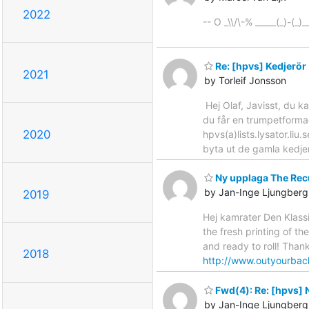
2022
-- O _\\/\-% _____(_)-(_)
Re: [hpvs] Kedjerör
2021
by Torleif Jonsson
Hej Olaf, Javisst, du k
du får en trumpetformad
2020
hpvs(a)lists.lysator.li
byta ut de gamla kedjer
Ny upplaga The Rec
by Jan-Inge Ljungberg
2019
Hej kamrater Den Klassi
the fresh printing of th
and ready to roll! Than
2018
http://www.outyourbac
Fwd(4): Re: [hpvs] N
by Jan-Inge Ljungberg