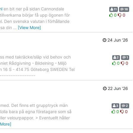
ml
en bit ner på sidan Cannondale
11
16
tillverkarna börjar få upp ögonen för
0
0
l. Den svenska valutan i förhållande
ipsa din
…
[View More]
24 Jun '26
ibuss med takräcke/släp vid behov och
2
1
iet Rådgivning - Bildelning - Miljö
0
0
n 16 S - 414 75 Göteborg SWEDEN Tel
------------------
22 Jun '26
r med. Det finns ett grupptryck män
3
2
 Kolla bara på egna företagare som så
0
0
ller velourpappor. > Eventuellt håller
 More]