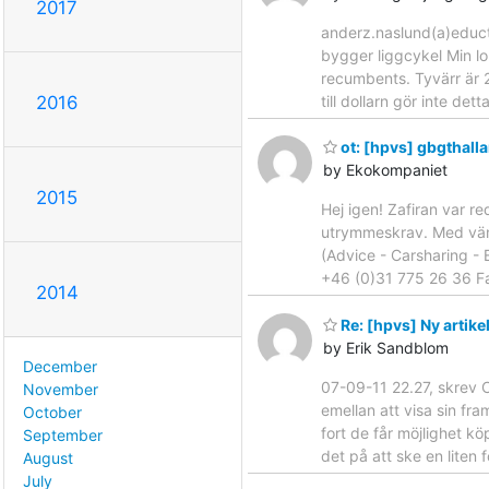
2017
anderz.naslund(a)educt
bygger liggcykel Min lo
recumbents. Tyvärr är 2
till dollarn gör inte det
2016
ot: [hpvs] gbgthall
by Ekokompaniet
2015
Hej igen! Zafiran var r
utrymmeskrav. Med vänli
(Advice - Carsharing -
+46 (0)31 775 26 36 Fax
2014
Re: [hpvs] Ny artike
by Erik Sandblom
December
07-09-11 22.27, skrev C
November
emellan att visa sin fr
October
fort de får möjlighet kö
September
det på att ske en liten 
August
July