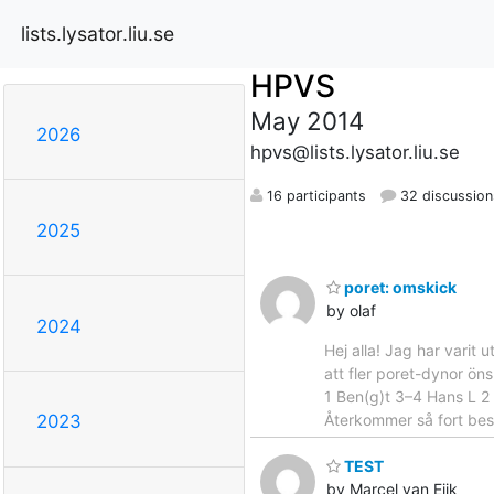
lists.lysator.liu.se
HPVS
May 2014
2026
hpvs@lists.lysator.liu.se
16 participants
32 discussion
2025
poret: omskick
by olaf
2024
Hej alla! Jag har varit
att fler poret-dynor öns
1 Ben(g)t 3–4 Hans L 2 
Återkommer så fort bes
2023
TEST
by Marcel van Eijk