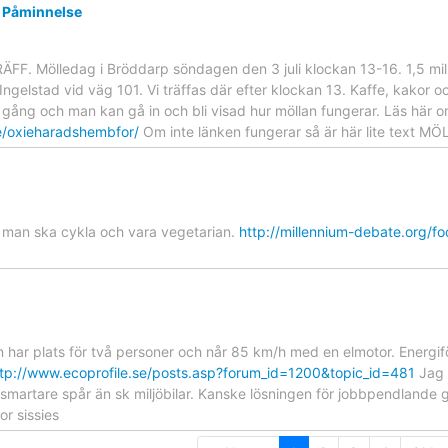
d Påminnelse
F. Mölledag i Bröddarp söndagen den 3 juli klockan 13-16. 1,5 mil
Ingelstad vid väg 101. Vi träffas där efter klockan 13. Kaffe, kakor oc
ll gång och man kan gå in och bli visad hur möllan fungerar. Läs hä
e/oxieharadshembfor/
Om inte länken fungerar så är här lite text
r man ska cykla och vara vegetarian.
http://millennium-debate.org/f
 har plats för två personer och når 85 km/h med en elmotor. Energif
ttp://www.ecoprofile.se/posts.asp?forum_id=1200&topic_id=481
Jag h
smartare spår än sk miljöbilar. Kanske lösningen för jobbpendlande g
or sissies