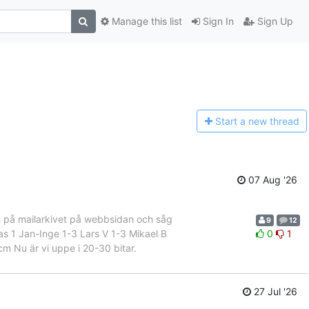
Manage this list
Sign In
Sign Up
Start a n
ew thread
07 Aug '26
 in på mailarkivet på webbsidan och såg
9
12
omas 1 Jan-Inge 1-3 Lars V 1-3 Mikael B
0
1
m Nu är vi uppe i 20-30 bitar.
27 Jul '26