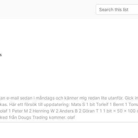
s
 utan e-mail sedan i måndags och känner mig redan lite utanför. Gick
kas. Här ett försök till uppdatering: Mats S 1 bit Torleif 1 Bernt 1 T
olaf 1 Peter M 2 Henning W 2 Anders B 2 Göran T 1 1 bit = 50 x 100 c
ked från Dougs Trading kommer. olaf