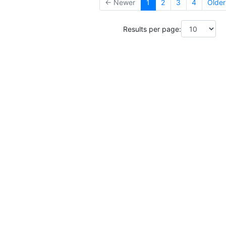
← Newer
1
2
3
4
Olde
Results per page: