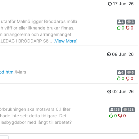
17 Jun '26
 utanför Malmö ligger Bröddarps mölla
4
3
h våfflor eller liknande brukar finnas.
0
0
r om arrangörerna och arrangemanget
 MÖLLEDAG I BRÖDDARP Sö
…
[View More]
08 Jun '26
ood.htm
/Mars
6
6
0
0
02 Jun '26
örbrukningen ska motsvara 0,1 liter
125
128
ade inte sett detta tidigare. Det
0
0
lesbygdsbor med långt till arbetet?