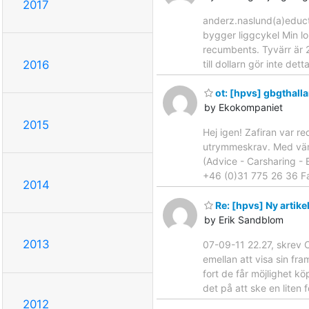
2017
anderz.naslund(a)educt
bygger liggcykel Min lo
recumbents. Tyvärr är 2
till dollarn gör inte det
2016
ot: [hpvs] gbgthall
by Ekokompaniet
2015
Hej igen! Zafiran var r
utrymmeskrav. Med vänli
(Advice - Carsharing -
+46 (0)31 775 26 36 Fax
2014
Re: [hpvs] Ny artike
by Erik Sandblom
2013
07-09-11 22.27, skrev C
emellan att visa sin fr
fort de får möjlighet kö
det på att ske en liten 
2012