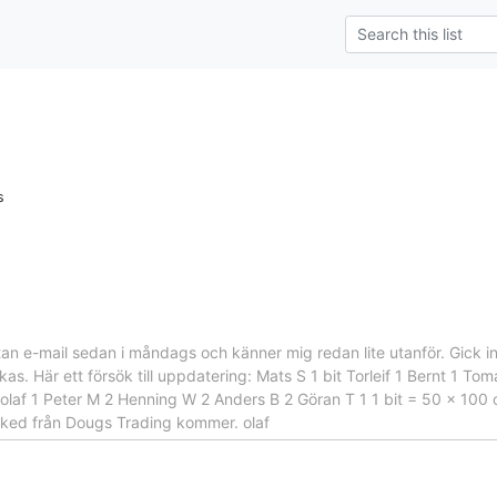
s
 utan e-mail sedan i måndags och känner mig redan lite utanför. Gick
kas. Här ett försök till uppdatering: Mats S 1 bit Torleif 1 Bernt 1 T
olaf 1 Peter M 2 Henning W 2 Anders B 2 Göran T 1 1 bit = 50 x 100 c
ked från Dougs Trading kommer. olaf