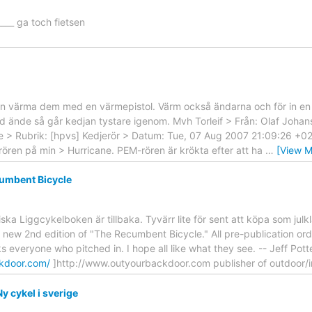
_____ ga toch fietsen
an värma dem med en värmepistol. Värm också ändarna och för in en k
 ände så går kedjan tystare igenom. Mvh Torleif > Från: Olaf Johansso
u.se > Rubrik: [hpvs] Kedjerör > Datum: Tue, 07 Aug 2007 21:09:26 +0
ören på min > Hurricane. PEM-rören är krökta efter att ha
…
[View M
umbent Bicycle
ska Liggcykelboken är tillbaka. Tyvärr lite för sent att köpa som jul
e new 2nd edition of "The Recumbent Bicycle." All pre-publication order
ks everyone who pitched in. I hope all like what they see. -- Jeff Pot
kdoor.com/
]http://www.outyourbackdoor.com publisher of outdoor/i
y cykel i sverige