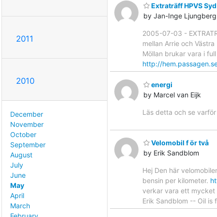
Extraträff HPVS Sy
by Jan-Inge Ljungberg
2005-07-03 - EXTRATRÄF
2011
mellan Arrie och Västra 
Möllan brukar vara i fu
http://hem.passagen.s
2010
energi
by Marcel van Eijk
Läs detta och se varfö
December
November
October
Velomobil f ör två
September
by Erik Sandblom
August
July
Hej Den här velomobilen
June
bensin per kilometer.
h
May
verkar vara ett mycket 
April
Erik Sandblom -- Oil is f
March
February