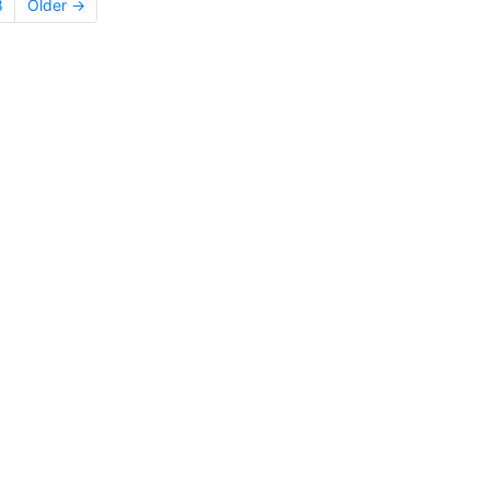
8
Older →