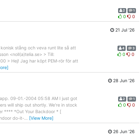
2
1
0
0
21 Jul '26
onisk stång och veva runt lite så att
4
3
n <noll(a)telia.se> > Till:
0
0
200 > Hej! Jag har köpt PEM-rör för att
ore]
28 Jun '26
klapp. 09-01.-2004 05:58 AM I just got
2
1
s will ship out shortly. We're in stock
0
0
ter **** *Out Your Backdoor * [
ndoor do-it-
…
[View More]
26 Jun '26