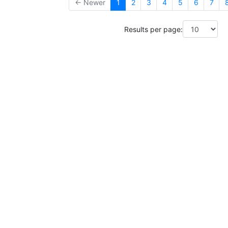
← Newer
1
2
3
4
5
6
7
Results per page: