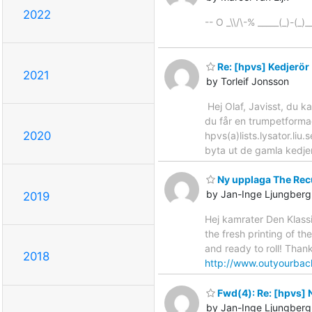
2022
-- O _\\/\-% _____(_)-(_)
Re: [hpvs] Kedjerör
2021
by Torleif Jonsson
Hej Olaf, Javisst, du k
du får en trumpetformad
2020
hpvs(a)lists.lysator.li
byta ut de gamla kedjer
Ny upplaga The Rec
by Jan-Inge Ljungberg
2019
Hej kamrater Den Klassi
the fresh printing of th
and ready to roll! Than
2018
http://www.outyourbac
Fwd(4): Re: [hpvs] N
by Jan-Inge Ljungberg