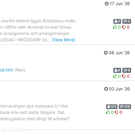
17 Jun '26
 utanför Malmö ligger Bröddarps mölla
4
3
h våfflor eller liknande brukar finnas.
0
0
r om arrangörerna och arrangemanget
 MÖLLEDAG I BRÖDDARP Sö
…
[View More]
08 Jun '26
ood.htm
/Mars
6
6
0
0
02 Jun '26
örbrukningen ska motsvara 0,1 liter
125
128
ade inte sett detta tidigare. Det
0
0
lesbygdsbor med långt till arbetet?