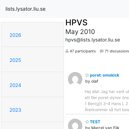
lists.lysator.liu.se
HPVS
May 2010
2026
hpvs@lists.lysator.liu.se
47 participants
71 discussion
2025
poret: omskick
by olaf
2024
Hej alla! Jag har varit
att fler poret-dynor öns
1 Ben(g)t 3–4 Hans L 2 
Återkommer så fort bes
2023
TEST
by Marcel van Eijk