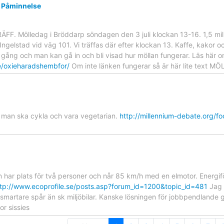
d Påminnelse
F. Mölledag i Bröddarp söndagen den 3 juli klockan 13-16. 1,5 mil
Ingelstad vid väg 101. Vi träffas där efter klockan 13. Kaffe, kakor oc
ll gång och man kan gå in och bli visad hur möllan fungerar. Läs hä
e/oxieharadshembfor/
Om inte länken fungerar så är här lite text
r man ska cykla och vara vegetarian.
http://millennium-debate.org/f
 har plats för två personer och når 85 km/h med en elmotor. Energif
ttp://www.ecoprofile.se/posts.asp?forum_id=1200&topic_id=481
Jag h
smartare spår än sk miljöbilar. Kanske lösningen för jobbpendlande g
or sissies