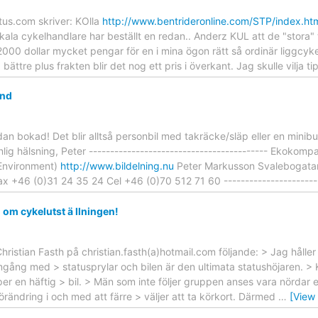
us.com skriver: KOlla
http://www.bentrideronline.com/STP/index.ht
kala cykelhandlare har beställt en redan.. Anderz KUL att de "stora" 
000 dollar mycket pengar för en i mina ögon rätt så ordinär liggcyke
ta bättre plus frakten blir det nog ett pris i överkant. Jag skulle vilja t
and
edan bokad! Det blir alltså personbil med takräcke/släp eller en min
g hälsning, Peter ------------------------------------------ Ekokompan
 Environment)
http://www.bildelning.nu
Peter Markusson Svalebogata
 +46 (0)31 24 35 24 Cel +46 (0)70 512 71 60 ------------------------
l om cykelutst ä llningen!
hristian Fasth på christian.fasth(a)hotmail.com följande: > Jag hålle
amgång med > statusprylar och bilen är den ultimata statushöjaren. >
per en häftig > bil. > Män som inte följer gruppen anses vara nördar e
förändring i och med att färre > väljer att ta körkort. Därmed
…
[View