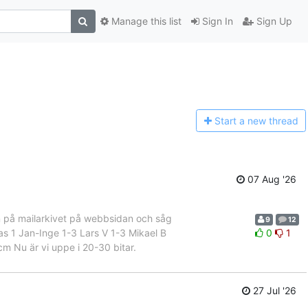
Manage this list
Sign In
Sign Up
Start a n
ew thread
07 Aug '26
 in på mailarkivet på webbsidan och såg
9
12
omas 1 Jan-Inge 1-3 Lars V 1-3 Mikael B
0
1
m Nu är vi uppe i 20-30 bitar.
27 Jul '26