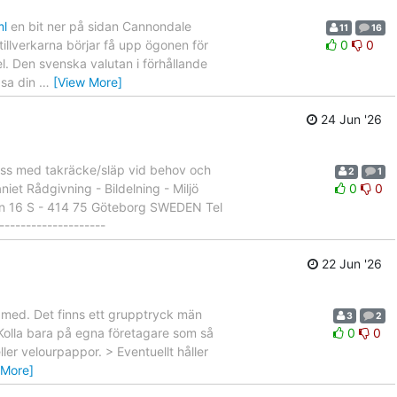
ml
en bit ner på sidan Cannondale
11
16
tillverkarna börjar få upp ögonen för
0
0
l. Den svenska valutan i förhållande
ipsa din
…
[View More]
24 Jun '26
ibuss med takräcke/släp vid behov och
2
1
iet Rådgivning - Bildelning - Miljö
0
0
n 16 S - 414 75 Göteborg SWEDEN Tel
------------------
22 Jun '26
r med. Det finns ett grupptryck män
3
2
 Kolla bara på egna företagare som så
0
0
ller velourpappor. > Eventuellt håller
 More]