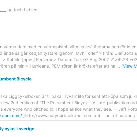
_____ ga toch fietsen
an värma dem med en värmepistol. Värm också ändarna och för in en k
 ände så går kedjan tystare igenom. Mvh Torleif > Från: Olaf Johansso
u.se > Rubrik: [hpvs] Kedjerör > Datum: Tue, 07 Aug 2007 21:09:26 +0
ören på min > Hurricane. PEM-rören är krökta efter att ha
…
[View M
umbent Bicycle
ska Liggcykelboken är tillbaka. Tyvärr lite för sent att köpa som jul
e new 2nd edition of "The Recumbent Bicycle." All pre-publication order
ks everyone who pitched in. I hope all like what they see. -- Jeff Pot
kdoor.com/
]http://www.outyourbackdoor.com publisher of outdoor/i
y cykel i sverige