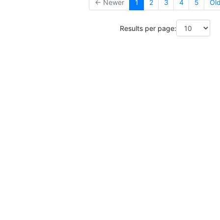
← Newer
1
2
3
4
5
Ol
Results per page: