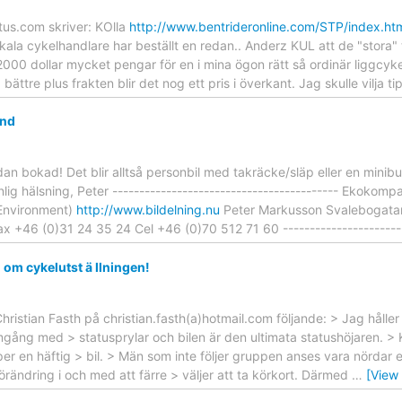
us.com skriver: KOlla
http://www.bentrideronline.com/STP/index.ht
kala cykelhandlare har beställt en redan.. Anderz KUL att de "stora" 
000 dollar mycket pengar för en i mina ögon rätt så ordinär liggcyke
ta bättre plus frakten blir det nog ett pris i överkant. Jag skulle vilja t
and
edan bokad! Det blir alltså personbil med takräcke/släp eller en min
g hälsning, Peter ------------------------------------------ Ekokompan
 Environment)
http://www.bildelning.nu
Peter Markusson Svalebogata
 +46 (0)31 24 35 24 Cel +46 (0)70 512 71 60 ------------------------
l om cykelutst ä llningen!
hristian Fasth på christian.fasth(a)hotmail.com följande: > Jag hålle
amgång med > statusprylar och bilen är den ultimata statushöjaren. >
per en häftig > bil. > Män som inte följer gruppen anses vara nördar e
förändring i och med att färre > väljer att ta körkort. Därmed
…
[View