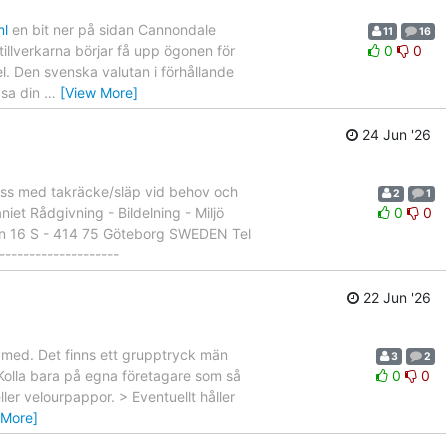
ml
en bit ner på sidan Cannondale
11
16
tillverkarna börjar få upp ögonen för
0
0
l. Den svenska valutan i förhållande
ipsa din
…
[View More]
24 Jun '26
ibuss med takräcke/släp vid behov och
2
1
iet Rådgivning - Bildelning - Miljö
0
0
n 16 S - 414 75 Göteborg SWEDEN Tel
------------------
22 Jun '26
r med. Det finns ett grupptryck män
3
2
 Kolla bara på egna företagare som så
0
0
ller velourpappor. > Eventuellt håller
 More]