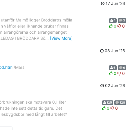
17 Jun '26
 utanför Malmö ligger Bröddarps mölla
4
3
h våfflor eller liknande brukar finnas.
0
0
r om arrangörerna och arrangemanget
 MÖLLEDAG I BRÖDDARP Sö
…
[View More]
08 Jun '26
ood.htm
/Mars
6
6
0
0
02 Jun '26
örbrukningen ska motsvara 0,1 liter
125
128
ade inte sett detta tidigare. Det
0
0
lesbygdsbor med långt till arbetet?