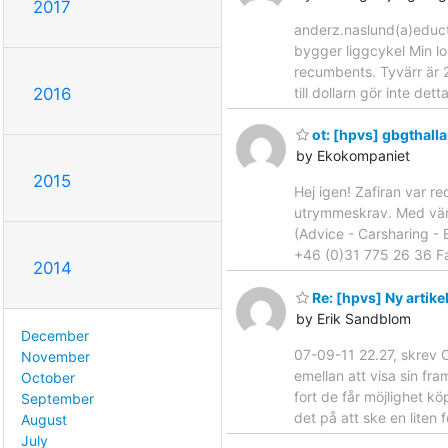
2017
anderz.naslund(a)educt
bygger liggcykel Min lo
recumbents. Tyvärr är 2
till dollarn gör inte det
2016
ot: [hpvs] gbgthall
by Ekokompaniet
2015
Hej igen! Zafiran var r
utrymmeskrav. Med vänli
(Advice - Carsharing -
+46 (0)31 775 26 36 Fax
2014
Re: [hpvs] Ny artike
by Erik Sandblom
December
07-09-11 22.27, skrev C
November
emellan att visa sin fr
October
fort de får möjlighet kö
September
det på att ske en liten 
August
July