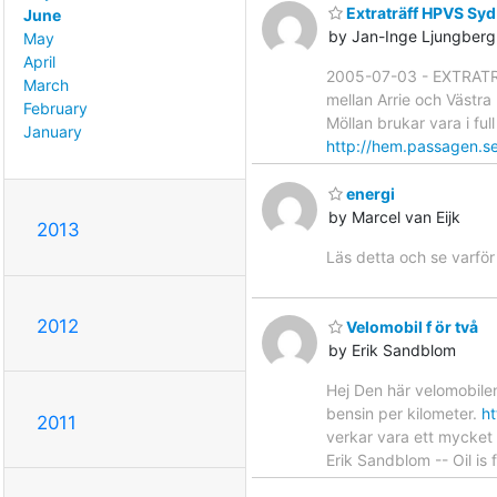
Extraträff HPVS Sy
June
by Jan-Inge Ljungberg
May
April
2005-07-03 - EXTRATRÄF
March
mellan Arrie och Västra 
February
Möllan brukar vara i fu
January
http://hem.passagen.s
energi
by Marcel van Eijk
2013
Läs detta och se varfö
2012
Velomobil f ör två
by Erik Sandblom
Hej Den här velomobilen
bensin per kilometer.
h
2011
verkar vara ett mycket 
Erik Sandblom -- Oil is f