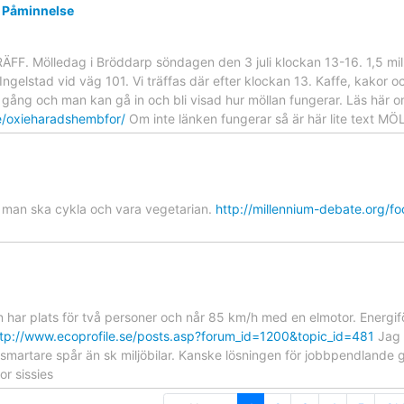
d Påminnelse
F. Mölledag i Bröddarp söndagen den 3 juli klockan 13-16. 1,5 mil
Ingelstad vid väg 101. Vi träffas där efter klockan 13. Kaffe, kakor oc
ll gång och man kan gå in och bli visad hur möllan fungerar. Läs hä
e/oxieharadshembfor/
Om inte länken fungerar så är här lite text
r man ska cykla och vara vegetarian.
http://millennium-debate.org/f
 har plats för två personer och når 85 km/h med en elmotor. Energif
ttp://www.ecoprofile.se/posts.asp?forum_id=1200&topic_id=481
Jag h
smartare spår än sk miljöbilar. Kanske lösningen för jobbpendlande g
or sissies