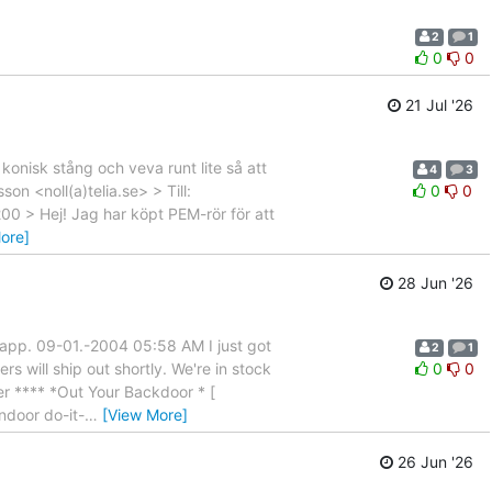
2
1
0
0
21 Jul '26
onisk stång och veva runt lite så att
4
3
n <noll(a)telia.se> > Till:
0
0
200 > Hej! Jag har köpt PEM-rör för att
ore]
28 Jun '26
klapp. 09-01.-2004 05:58 AM I just got
2
1
s will ship out shortly. We're in stock
0
0
ter **** *Out Your Backdoor * [
ndoor do-it-
…
[View More]
26 Jun '26