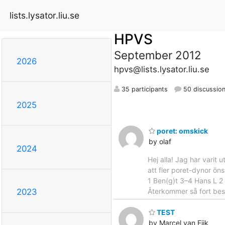
lists.lysator.liu.se
HPVS
September 2012
2026
hpvs@lists.lysator.liu.se
35 participants
50 discussio
2025
poret: omskick
by olaf
2024
Hej alla! Jag har varit
att fler poret-dynor öns
1 Ben(g)t 3–4 Hans L 2 
Återkommer så fort bes
2023
TEST
by Marcel van Eijk