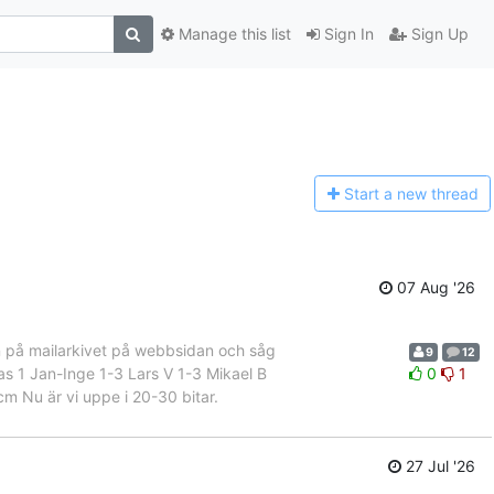
Manage this list
Sign In
Sign Up
Start a n
ew thread
07 Aug '26
 in på mailarkivet på webbsidan och såg
9
12
omas 1 Jan-Inge 1-3 Lars V 1-3 Mikael B
0
1
m Nu är vi uppe i 20-30 bitar.
27 Jul '26