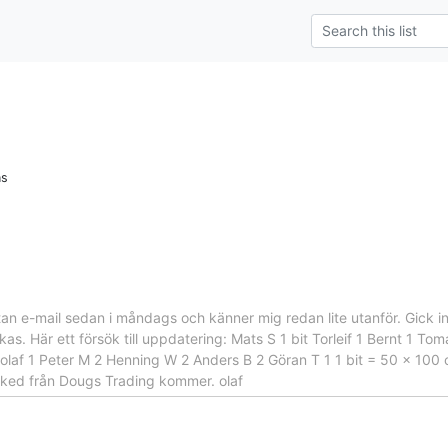
ns
 utan e-mail sedan i måndags och känner mig redan lite utanför. Gick
kas. Här ett försök till uppdatering: Mats S 1 bit Torleif 1 Bernt 1 T
olaf 1 Peter M 2 Henning W 2 Anders B 2 Göran T 1 1 bit = 50 x 100 c
ked från Dougs Trading kommer. olaf