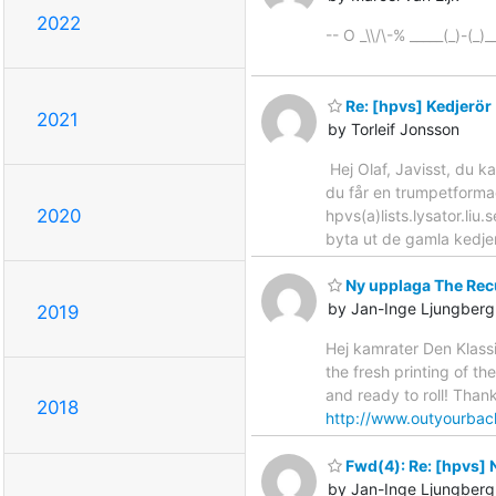
2022
-- O _\\/\-% _____(_)-(_)
Re: [hpvs] Kedjerör
2021
by Torleif Jonsson
Hej Olaf, Javisst, du k
du får en trumpetformad
2020
hpvs(a)lists.lysator.li
byta ut de gamla kedjer
Ny upplaga The Rec
by Jan-Inge Ljungberg
2019
Hej kamrater Den Klassi
the fresh printing of th
and ready to roll! Than
2018
http://www.outyourbac
Fwd(4): Re: [hpvs] N
by Jan-Inge Ljungberg