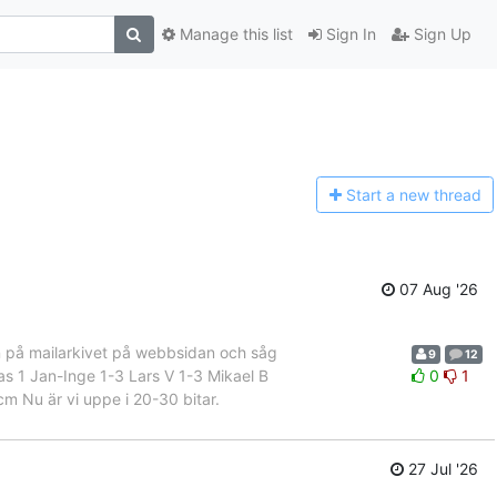
Manage this list
Sign In
Sign Up
Start a n
ew thread
07 Aug '26
 in på mailarkivet på webbsidan och såg
9
12
omas 1 Jan-Inge 1-3 Lars V 1-3 Mikael B
0
1
m Nu är vi uppe i 20-30 bitar.
27 Jul '26