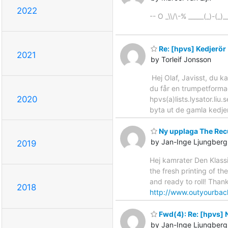
2022
-- O _\\/\-% _____(_)-(_)
Re: [hpvs] Kedjerör
2021
by Torleif Jonsson
Hej Olaf, Javisst, du k
du får en trumpetformad
2020
hpvs(a)lists.lysator.li
byta ut de gamla kedjer
Ny upplaga The Rec
by Jan-Inge Ljungberg
2019
Hej kamrater Den Klassi
the fresh printing of th
and ready to roll! Than
2018
http://www.outyourbac
Fwd(4): Re: [hpvs] N
by Jan-Inge Ljungberg