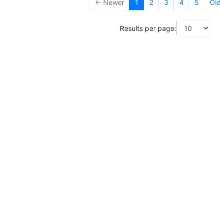
← Newer
1
2
3
4
5
Ol
Results per page: