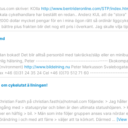
us.com skriver: KOlla
http://www.bentrideronline.com/STP/index.ht
kala cykelhandlare har beställt en redan.. Anderz KUL att de "stora" 
000 dollar mycket pengar för en i mina ögon rätt så ordinär liggcyke
ta bättre plus frakten blir det nog ett pris i överkant. Jag skulle vilja t
and
edan bokad! Det blir alltså personbil med takräcke/släp eller en min
g hälsning, Peter ------------------------------------------ Ekokompan
 Environment)
http://www.bildelning.nu
Peter Markusson Svalebogata
 +46 (0)31 24 35 24 Cel +46 (0)70 512 71 60 ------------------------
l om cykelutst ä llningen!
hristian Fasth på christian.fasth(a)hotmail.com följande: > Jag hålle
amgång med > statusprylar och bilen är den ultimata statushöjaren. >
per en häftig > bil. > Män som inte följer gruppen anses vara nördar e
förändring i och med att färre > väljer att ta körkort. Därmed
…
[View