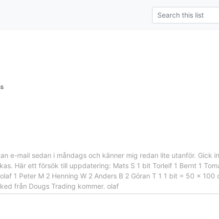
ns
 utan e-mail sedan i måndags och känner mig redan lite utanför. Gick
kas. Här ett försök till uppdatering: Mats S 1 bit Torleif 1 Bernt 1 T
olaf 1 Peter M 2 Henning W 2 Anders B 2 Göran T 1 1 bit = 50 x 100 c
ked från Dougs Trading kommer. olaf