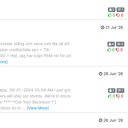
2
1
0
0
21 Jul '26
onisk stång och veva runt lite så att
4
3
n <noll(a)telia.se> > Till:
0
0
200 > Hej! Jag har köpt PEM-rör för att
ore]
28 Jun '26
klapp. 09-01.-2004 05:58 AM I just got
2
1
s will ship out shortly. We're in stock
0
0
ter **** *Out Your Backdoor * [
ndoor do-it-
…
[View More]
26 Jun '26