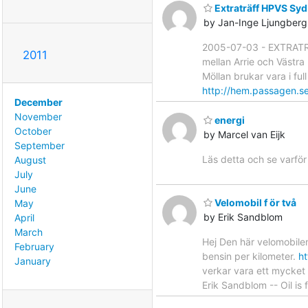
Extraträff HPVS Sy
by Jan-Inge Ljungberg
2005-07-03 - EXTRATRÄF
2011
mellan Arrie och Västra 
Möllan brukar vara i fu
http://hem.passagen.s
December
November
energi
October
by Marcel van Eijk
September
Läs detta och se varfö
August
July
June
Velomobil f ör två
May
by Erik Sandblom
April
March
Hej Den här velomobilen
February
bensin per kilometer.
h
January
verkar vara ett mycket 
Erik Sandblom -- Oil is f