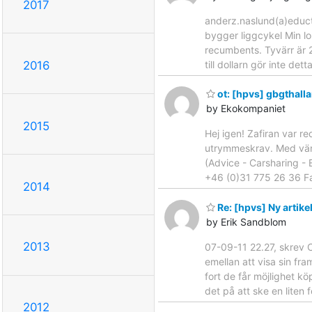
2017
anderz.naslund(a)educt
bygger liggcykel Min lo
recumbents. Tyvärr är 2
till dollarn gör inte det
2016
ot: [hpvs] gbgthall
by Ekokompaniet
2015
Hej igen! Zafiran var r
utrymmeskrav. Med vänli
(Advice - Carsharing -
+46 (0)31 775 26 36 Fax
2014
Re: [hpvs] Ny artike
by Erik Sandblom
2013
07-09-11 22.27, skrev C
emellan att visa sin fr
fort de får möjlighet kö
det på att ske en liten 
2012