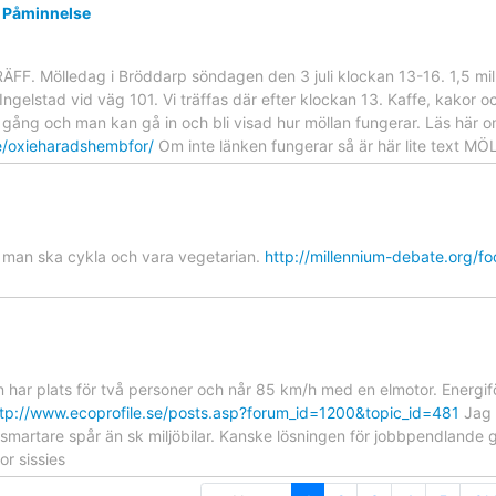
d Påminnelse
F. Mölledag i Bröddarp söndagen den 3 juli klockan 13-16. 1,5 mil
Ingelstad vid väg 101. Vi träffas där efter klockan 13. Kaffe, kakor oc
ll gång och man kan gå in och bli visad hur möllan fungerar. Läs hä
e/oxieharadshembfor/
Om inte länken fungerar så är här lite text
r man ska cykla och vara vegetarian.
http://millennium-debate.org/f
 har plats för två personer och når 85 km/h med en elmotor. Energif
ttp://www.ecoprofile.se/posts.asp?forum_id=1200&topic_id=481
Jag h
smartare spår än sk miljöbilar. Kanske lösningen för jobbpendlande g
or sissies