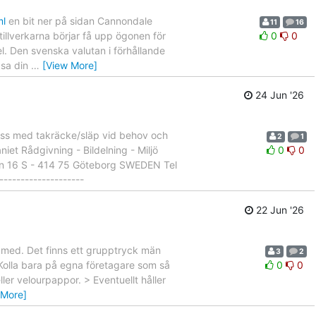
ml
en bit ner på sidan Cannondale
11
16
tillverkarna börjar få upp ögonen för
0
0
l. Den svenska valutan i förhållande
ipsa din
…
[View More]
24 Jun '26
ibuss med takräcke/släp vid behov och
2
1
iet Rådgivning - Bildelning - Miljö
0
0
n 16 S - 414 75 Göteborg SWEDEN Tel
------------------
22 Jun '26
r med. Det finns ett grupptryck män
3
2
 Kolla bara på egna företagare som så
0
0
ller velourpappor. > Eventuellt håller
 More]