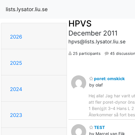
lists.lysator.liu.se
HPVS
December 2011
2026
hpvs@lists.lysator.liu.se
25 participants
45 discussio
2025
poret: omskick
by olaf
2024
Hej alla! Jag har varit
att fler poret-dynor öns
1 Ben(g)t 3–4 Hans L 2 
Återkommer så fort bes
2023
TEST
by Marcel van Eijk