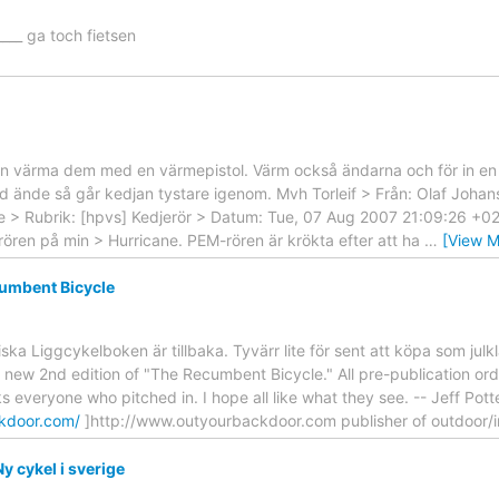
_____ ga toch fietsen
an värma dem med en värmepistol. Värm också ändarna och för in en k
 ände så går kedjan tystare igenom. Mvh Torleif > Från: Olaf Johansso
u.se > Rubrik: [hpvs] Kedjerör > Datum: Tue, 07 Aug 2007 21:09:26 +0
ören på min > Hurricane. PEM-rören är krökta efter att ha
…
[View M
umbent Bicycle
ska Liggcykelboken är tillbaka. Tyvärr lite för sent att köpa som jul
e new 2nd edition of "The Recumbent Bicycle." All pre-publication order
ks everyone who pitched in. I hope all like what they see. -- Jeff Pot
kdoor.com/
]http://www.outyourbackdoor.com publisher of outdoor/i
y cykel i sverige