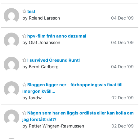
test
by Roland Larsson
04 Dec '09
hpv-film från anno dazumal
by Olaf Johansson
04 Dec '09
I survived Öresund Runt!
by Bernt Carlberg
04 Dec '09
Bloggen ligger ner - förhoppningsvis fixat till
imorgon kväll...
by favdw
02 Dec '09
Någon som har en liggis ordlista eller kan kolla om
jag förstått rätt?
by Petter Wingren-Rasmussen
02 Dec '09