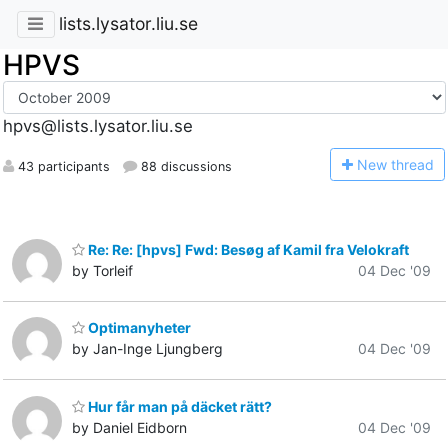
lists.lysator.liu.se
HPVS
hpvs@lists.lysator.liu.se
N
ew thread
43 participants
88 discussions
Re: Re: [hpvs] Fwd: Besøg af Kamil fra Velokraft
by Torleif
04 Dec '09
Optimanyheter
by Jan-Inge Ljungberg
04 Dec '09
Hur får man på däcket rätt?
by Daniel Eidborn
04 Dec '09