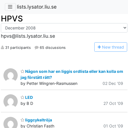
lists.lysator.liu.se
HPVS
hpvs@lists.lysator.liu.se
N
ew thread
31 participants
65 discussions
Någon som har en liggis ordlista eller kan kolla om
jag förstått rätt?
by Petter Wingren-Rasmussen
02 Dec '09
LED
by B D
27 Oct '09
liggcykeltröja
by Christian Fasth
01 Oct '09