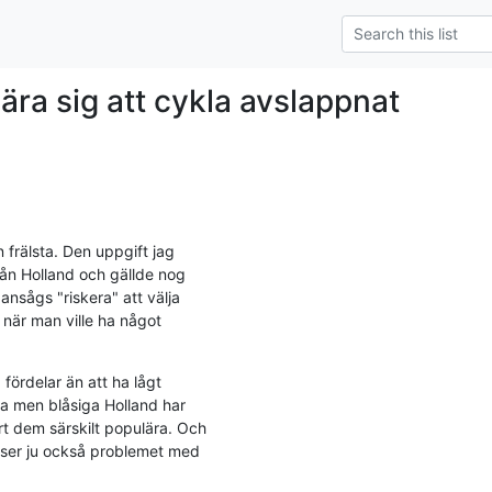
ära sig att cykla avslappnat
n frälsta. Den uppgift jag

ån Holland och gällde nog

nsågs "riskera" att välja

, när man ville ha något

fördelar än att ha lågt

ta men blåsiga Holland har

t dem särskilt populära. Och

löser ju också problemet med
