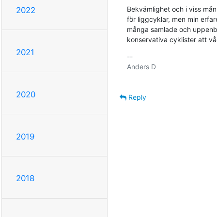
Bekvämlighet och i viss mån 
2022
för liggcyklar, men min erfar
många samlade och uppenbara
konservativa cyklister att v
2021
-- 

Anders D

2020
Reply
2019
2018