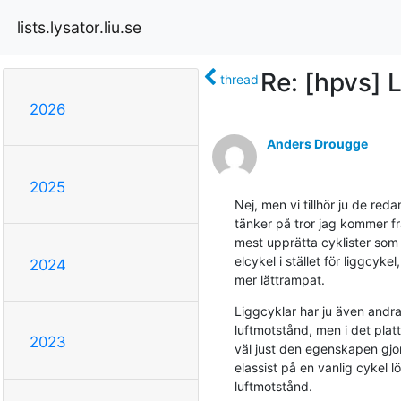
lists.lysator.liu.se
Re: [hpvs] L
thread
2026
Anders Drougge
2025
Nej, men vi tillhör ju de reda
tänker på tror jag kommer fr
mest upprätta cyklister som a
elcykel i stället för liggcykel
2024
mer lättrampat.
Liggcyklar har ju även andra 
luftmotstånd, men i det plat
2023
väl just den egenskapen gjor
elassist på en vanlig cykel 
luftmotstånd.