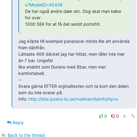
x?ModelID=45436
De har også andre dæk etc. Dog skal man købe 
for over

1000 SEK for at få det sendt portofrit.
Jag köpte till exempel panaracer minits lite att använda 
fram därifrån.

Lättaste 406 däcket jag har hittat, men tåler inte mer 
än 7 bar. Ungefär

lika snabbt som Durano med 8bar, men mer 
komfortabelt.

--

Svara gärna EFTER orginaltexten och ta bort den delen 
som du inte svarar på.

Info: 
http://lists.lysator.liu.se/mailman/listinfo/hpvs
0
0
Reply
Back to the thread