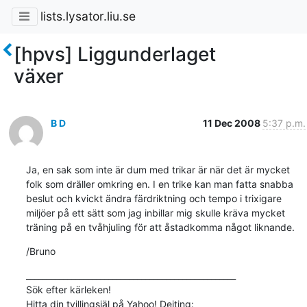
lists.lysator.liu.se
[hpvs] Liggunderlaget
växer
B D
11 Dec 2008
5:37 p.m.
Ja, en sak som inte är dum med trikar är när det är mycket 
folk som dräller omkring en. I en trike kan man fatta snabba 
beslut och kvickt ändra färdriktning och tempo i trixigare 
miljöer på ett sätt som jag inbillar mig skulle kräva mycket 
träning på en tvåhjuling för att åstadkomma något liknande.
/Bruno
___________________________________________________

Sök efter kärleken!

Hitta din tvillingsjäl på Yahoo! Dejting: 