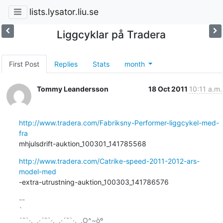
lists.lysator.liu.se
Liggcyklar på Tradera
First Post
Replies
Stats
month
Tommy Leandersson
18 Oct 2011
10:11 a.m.
http://www.tradera.com/Fabriksny-Performer-liggcykel-med-
fra
mhjulsdrift-auktion_100301_141785568
http://www.tradera.com/Catrike-speed-2011-2012-ars-
model-med
-extra-utrustning-auktion_100303_141786576
-- 

`

´¯`·.¸¸.·´¯`·.¸¸.·´¯`·.¸¸.O^~òº
