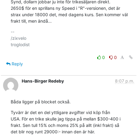
Synd, dollarn jobbar ju inte för trikesäljaren direkt.

2650$ för en sprillans ny Speed i "R"-versionen, det är

strax under 18000 det, med dagens kurs. Sen kommer väl

frakt till, men ändå...
-- 

/zixvelo

troglodist

0
0
Reply
Hans-Birger Redeby
8:07 p.m.
Båda ligger på blocket också.
Tyvärr är det en del yttligare avgifter vid köp från

USA. För en trike skulle jag tippa på mellan $300-400 i

frakt. Sen tull 15% och moms 25% på allt (inkl frakt) så

det blir nog runt 29000:- innan den är här.