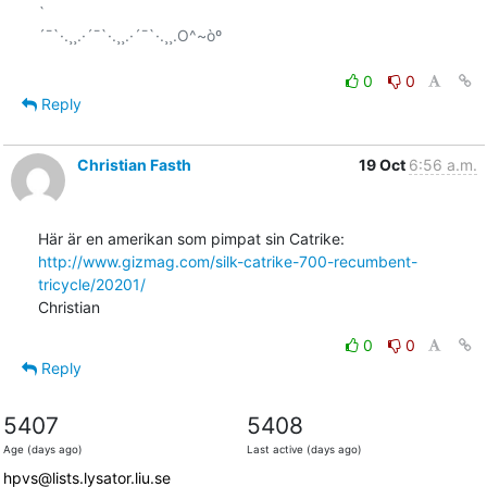
`

´¯`·.¸¸.·´¯`·.¸¸.·´¯`·.¸¸.O^~òº

0
0
Reply
Christian Fasth
19 Oct
6:56 a.m.
Här är en amerikan som pimpat sin Catrike: 
http://www.gizmag.com/silk-catrike-700-recumbent-
tricycle/20201/
Christian
0
0
Reply
5407
5408
Age (days ago)
Last active (days ago)
hpvs@lists.lysator.liu.se