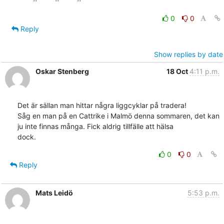
0
0
Reply
Show replies by date
Oskar Stenberg
18 Oct
4:11 p.m.
Det är sällan man hittar några liggcyklar på tradera!

Såg en man på en Cattrike i Malmö denna sommaren, det kan

ju inte finnas många. Fick aldrig tillfälle att hälsa

dock.
0
0
Reply
Mats Leidö
5:53 p.m.