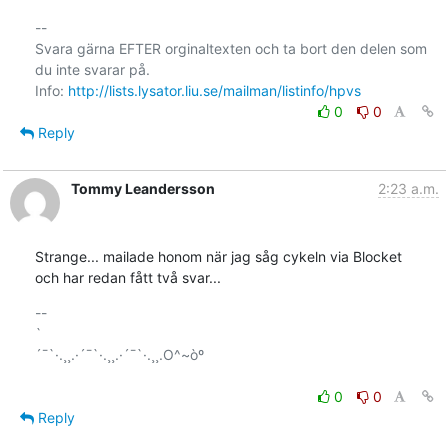
--

Svara gärna EFTER orginaltexten och ta bort den delen som 
du inte svarar på.

Info: 
http://lists.lysator.liu.se/mailman/listinfo/hpvs
0
0
Reply
Tommy Leandersson
2:23 a.m.
Strange... mailade honom när jag såg cykeln via Blocket

och har redan fått två svar...
-- 

`

´¯`·.¸¸.·´¯`·.¸¸.·´¯`·.¸¸.O^~òº

0
0
Reply