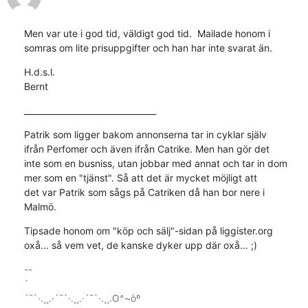
Men var ute i god tid, väldigt god tid.  Mailade honom i 
somras om lite prisuppgifter och han har inte svarat än.
H.d.s.l.

Bernt
________________________________
Patrik som ligger bakom annonserna tar in cyklar själv

ifrån Perfomer och även ifrån Catrike. Men han gör det

inte som en busniss, utan jobbar med annat och tar in dom

mer som en "tjänst". Så att det är mycket möjligt att

det var Patrik som sågs på Catriken då han bor nere i

Malmö.
Tipsade honom om "köp och sälj"-sidan på liggister.org

oxå... så vem vet, de kanske dyker upp där oxå... ;)
-- 

`

´¯`·.¸¸.·´¯`·.¸¸.·´¯`·.¸¸.O^~òº
