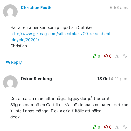
Christian Fasth
6:56 a.m.
Här är en amerikan som pimpat sin Catrike: 
http://www.gizmag.com/silk-catrike-700-recumbent-
tricycle/20201/
Christian
0
0
Reply
Oskar Stenberg
18 Oct
4:11 p.m.
Det är sällan man hittar några liggcyklar på tradera!

Såg en man på en Cattrike i Malmö denna sommaren, det kan

ju inte finnas många. Fick aldrig tillfälle att hälsa

dock.
0
0