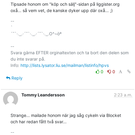
Tipsade honom om "köp och sälj"-sidan på liggister.org

oxå... så vem vet, de kanske dyker upp där oxå... ;)
-- 

`

´¯`·.¸¸.·´¯`·.¸¸.·´¯`·.¸¸.O^~òº

--

Svara gärna EFTER orginaltexten och ta bort den delen som 
du inte svarar på.

Info: 
http://lists.lysator.liu.se/mailman/listinfo/hpvs
0
0
Reply
Tommy Leandersson
2:23 a.m.
Strange... mailade honom när jag såg cykeln via Blocket

och har redan fått två svar...
-- 
