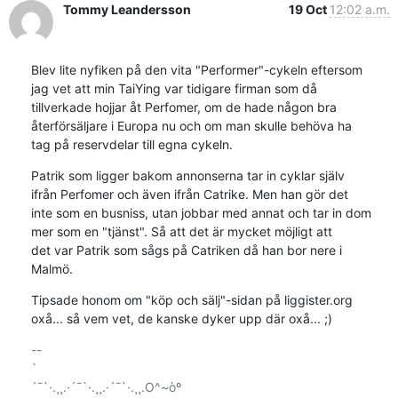
Tommy Leandersson
19 Oct
12:02 a.m.
Blev lite nyfiken på den vita "Performer"-cykeln eftersom

jag vet att min TaiYing var tidigare firman som då

tillverkade hojjar åt Perfomer, om de hade någon bra

återförsäljare i Europa nu och om man skulle behöva ha

tag på reservdelar till egna cykeln.
Patrik som ligger bakom annonserna tar in cyklar själv

ifrån Perfomer och även ifrån Catrike. Men han gör det

inte som en busniss, utan jobbar med annat och tar in dom

mer som en "tjänst". Så att det är mycket möjligt att

det var Patrik som sågs på Catriken då han bor nere i

Malmö.
Tipsade honom om "köp och sälj"-sidan på liggister.org

oxå... så vem vet, de kanske dyker upp där oxå... ;)
-- 

`

´¯`·.¸¸.·´¯`·.¸¸.·´¯`·.¸¸.O^~òº
