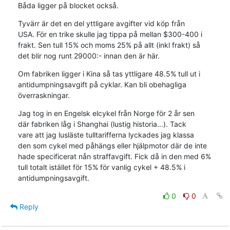
Båda ligger på blocket också.
Tyvärr är det en del yttligare avgifter vid köp från

USA. För en trike skulle jag tippa på mellan $300-400 i

frakt. Sen tull 15% och moms 25% på allt (inkl frakt) så

det blir nog runt 29000:- innan den är här.
Om fabriken ligger i Kina så tas yttligare 48.5% tull ut i

antidumpningsavgift på cyklar. Kan bli obehagliga

överraskningar.
Jag tog in en Engelsk elcykel från Norge för 2 år sen

där fabriken låg i Shanghai (lustig historia...). Tack

vare att jag lusläste tulltarifferna lyckades jag klassa

den som cykel med påhängs eller hjälpmotor där de inte

hade specificerat nån straffavgift. Fick då in den med 6%

tull totalt istället för 15% för vanlig cykel + 48.5% i

antidumpningsavgift.
0
0
Reply