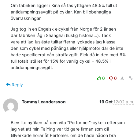
Om fabriken ligger i Kina så tas yttligare 48.5% tull ut i

antidumpningsavgift på cyklar. Kan bli obehagliga

överraskningar.
Jag tog in en Engelsk elcykel från Norge för 2 år sen

där fabriken låg i Shanghai (lustig historia...). Tack

vare att jag lusläste tulltarifferna lyckades jag klassa

den som cykel med påhängs eller hjälpmotor där de inte

hade specificerat nån straffavgift. Fick då in den med 6%

tull totalt istället för 15% för vanlig cykel + 48.5% i

antidumpningsavgift.
0
0
Reply
Tommy Leandersson
19 Oct
12:02 a.m.
Blev lite nyfiken på den vita "Performer"-cykeln eftersom

jag vet att min TaiYing var tidigare firman som då

tillverkade hojjar åt Perfomer, om de hade någon bra
