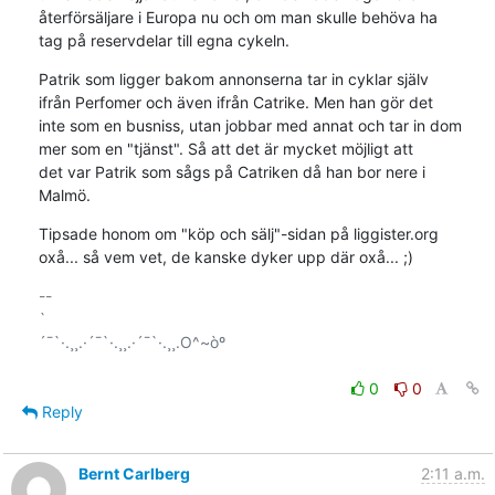
återförsäljare i Europa nu och om man skulle behöva ha

tag på reservdelar till egna cykeln.
Patrik som ligger bakom annonserna tar in cyklar själv

ifrån Perfomer och även ifrån Catrike. Men han gör det

inte som en busniss, utan jobbar med annat och tar in dom

mer som en "tjänst". Så att det är mycket möjligt att

det var Patrik som sågs på Catriken då han bor nere i

Malmö.
Tipsade honom om "köp och sälj"-sidan på liggister.org

oxå... så vem vet, de kanske dyker upp där oxå... ;)
-- 

`

´¯`·.¸¸.·´¯`·.¸¸.·´¯`·.¸¸.O^~òº

0
0
Reply
Bernt Carlberg
2:11 a.m.