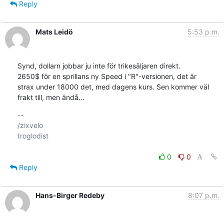
Reply
Mats Leidö
5:53 p.m.
Synd, dollarn jobbar ju inte för trikesäljaren direkt.

2650$ för en sprillans ny Speed i "R"-versionen, det är

strax under 18000 det, med dagens kurs. Sen kommer väl

frakt till, men ändå...
-- 

/zixvelo

troglodist

0
0
Reply
Hans-Birger Redeby
8:07 p.m.