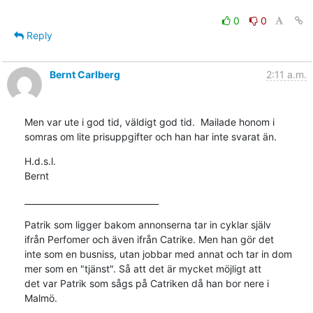
0
0
Reply
Bernt Carlberg
2:11 a.m.
Men var ute i god tid, väldigt god tid.  Mailade honom i 
somras om lite prisuppgifter och han har inte svarat än.
H.d.s.l.

Bernt
________________________________
Patrik som ligger bakom annonserna tar in cyklar själv

ifrån Perfomer och även ifrån Catrike. Men han gör det

inte som en busniss, utan jobbar med annat och tar in dom

mer som en "tjänst". Så att det är mycket möjligt att

det var Patrik som sågs på Catriken då han bor nere i

Malmö.