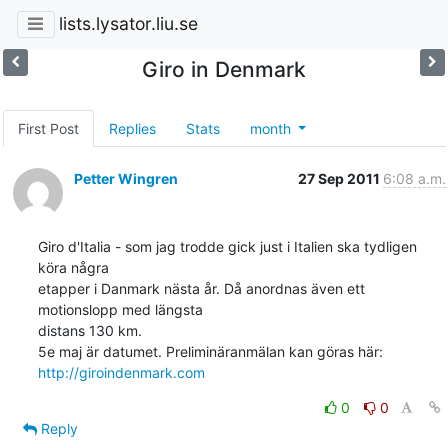
lists.lysator.liu.se
Giro in Denmark
First Post
Replies
Stats
month
Petter Wingren
27 Sep 2011
6:08 a.m.
Giro d'Italia - som jag trodde gick just i Italien ska tydligen 
köra några

etapper i Danmark nästa år. Då anordnas även ett 
motionslopp med längsta

distans 130 km.

http://giroindenmark.com
0
0
Reply