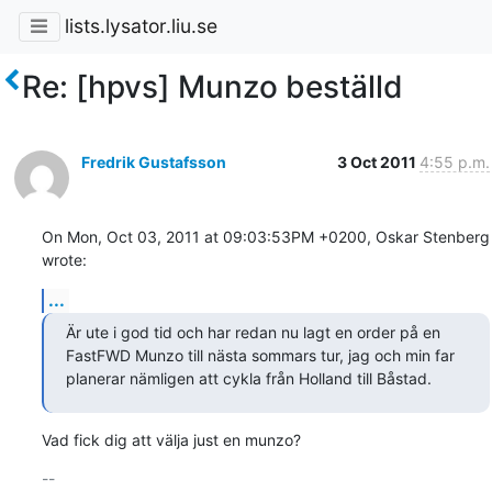
lists.lysator.liu.se
Re: [hpvs] Munzo beställd
Fredrik Gustafsson
3 Oct 2011
4:55 p.m.
On Mon, Oct 03, 2011 at 09:03:53PM +0200, Oskar Stenberg 
wrote:
...
Är ute i god tid och har redan nu lagt en order på en

FastFWD Munzo till nästa sommars tur, jag och min far

planerar nämligen att cykla från Holland till Båstad.
Vad fick dig att välja just en munzo?
-- 
