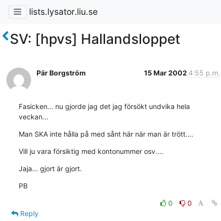
lists.lysator.liu.se
SV: [hpvs] Hallandsloppet
Pär Borgström
15 Mar 2002
4:55 p.m.
Fasicken... nu gjorde jag det jag försökt undvika hela 
veckan...
Man SKA inte hålla på med sånt här när man är trött....
Vill ju vara försiktig med kontonummer osv....
Jaja... gjort är gjort.
PB
0
0
Reply