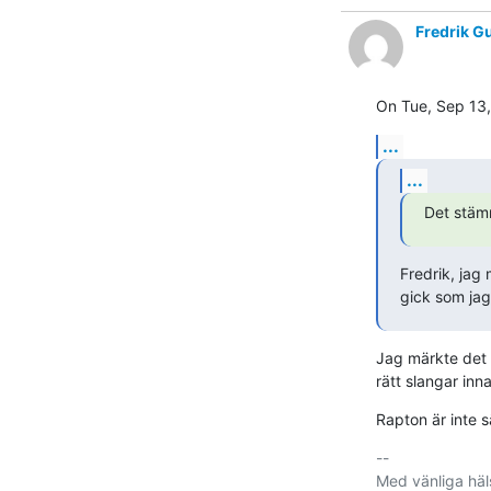
Fredrik G
On Tue, Sep 13,
...
...
Det stäm
Fredrik, jag
gick som jag 
Jag märkte det =
rätt slangar inna i
Rapton är inte s
-- 

Med vänliga häls