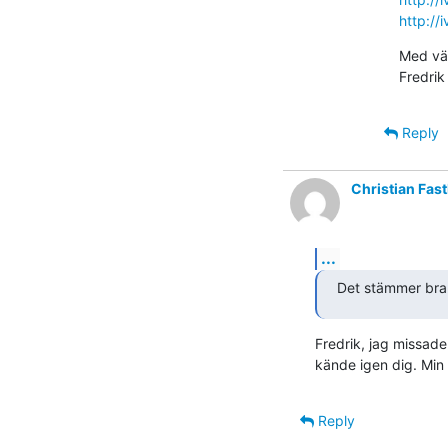
http:/
Med vän
Fredrik
Reply
Christian Fas
...
Det stämmer bra
Fredrik, jag missade
kände igen dig. Min f
Reply