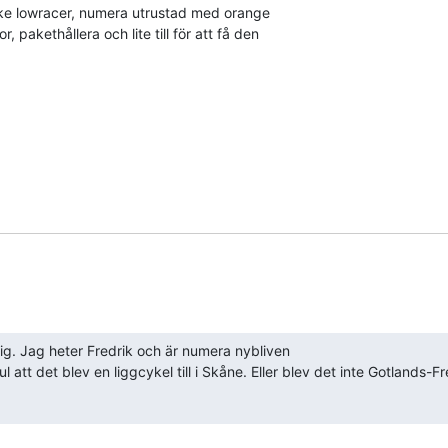
ike lowracer, numera utrustad med orange

 pakethållera och lite till för att få den

g. Jag heter Fredrik och är numera nybliven

kul att det blev en liggcykel till i Skåne. Eller blev det inte Gotlands-F