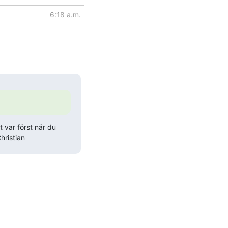
6:18 a.m.
var först när du 
hristian