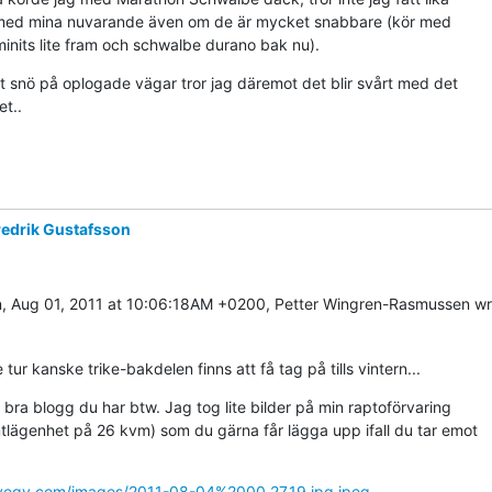
med mina nuvarande även om de är mycket snabbare (kör med

inits lite fram och schwalbe durano bak nu).
snö på oplogade vägar tror jag däremot det blir svårt med det

et..
redrik Gustafsson
, Aug 01, 2011 at 10:06:18AM +0200, Petter Wingren-Rasmussen wr
 tur kanske trike-bakdelen finns att få tag på tills vintern...
bra blogg du har btw. Jag tog lite bilder på min raptoförvaring

tlägenhet på 26 kvm) som du gärna får lägga upp ifall du tar emot

/iveqy.com/images/2011-08-04%2000.27.19.jpg.jpeg