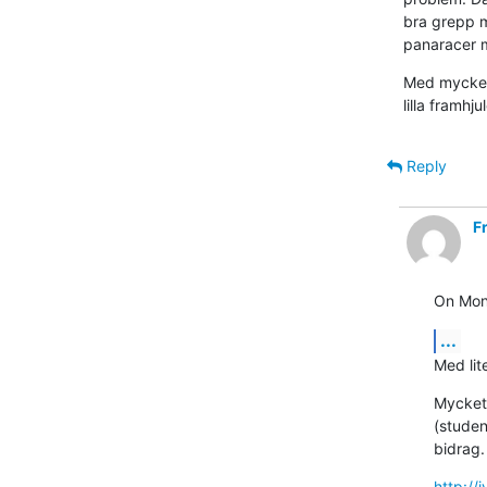
bra grepp 
panaracer m
Med mycket 
lilla framhjul
Reply
F
On Mon
...
Med lite
Mycket 
(studen
bidrag.
http:/