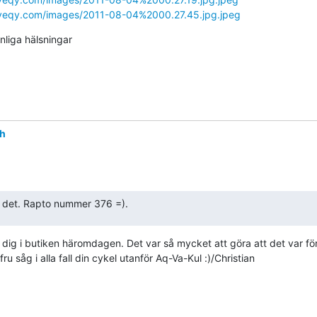
/iveqy.com/images/2011-08-04%2000.27.45.jpg.jpeg
liga hälsningar

th
 det. Rapto nummer 376 =).
 dig i butiken häromdagen. Det var så mycket att göra att det var för
ru såg i alla fall din cykel utanför Aq-Va-Kul :)/Christian