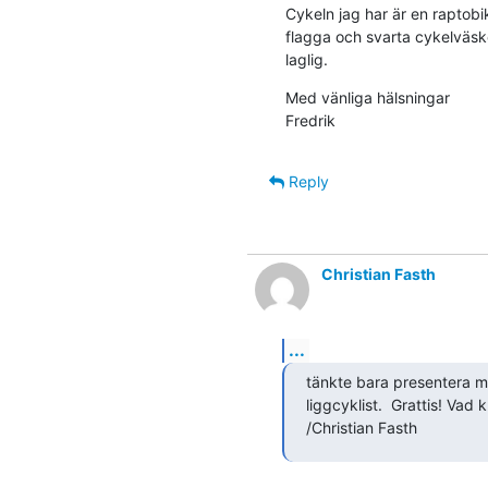
Cykeln jag har är en raptob
flagga och svarta cykelväskor,
laglig.
Med vänliga hälsningar

Fredrik
Reply
Christian Fasth
...
tänkte bara presentera mi
liggcyklist.  Grattis! Vad 
/Christian Fasth