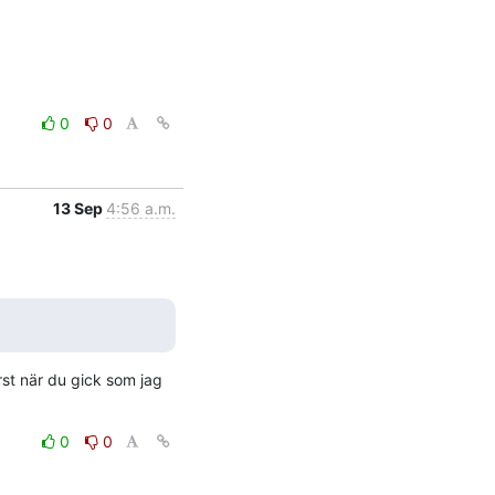
0
0
13 Sep
4:56 a.m.
st när du gick som jag 
0
0