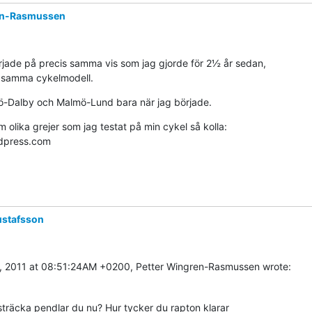
en-Rasmussen
jade på precis samma vis som jag gjorde för 2½ år sedan,

samma cykelmodell.
-Dalby och Malmö-Lund bara när jag började.
om olika grejer som jag testat på min cykel så kolla:

dpress.com
ustafsson
, 2011 at 08:51:24AM +0200, Petter Wingren-Rasmussen wrote:
sträcka pendlar du nu? Hur tycker du rapton klarar
