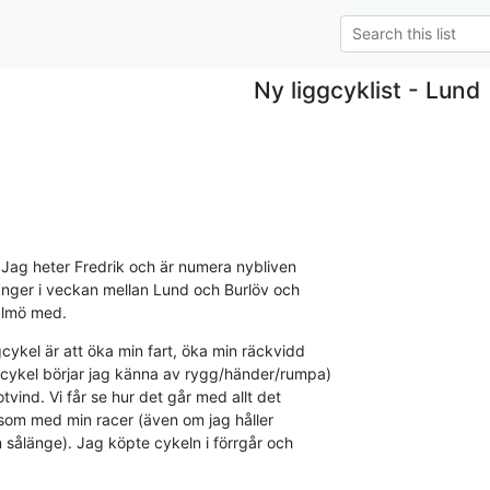
Ny liggcyklist - Lund
Jag heter Fredrik och är numera nybliven

ånger i veckan mellan Lund och Burlöv och

Malmö med.
ykel är att öka min fart, öka min räckvidd

rcykel börjar jag känna av rygg/händer/rumpa)

ind. Vi får se hur det går med allt det

bb som med min racer (även om jag håller

 sålänge). Jag köpte cykeln i förrgår och
