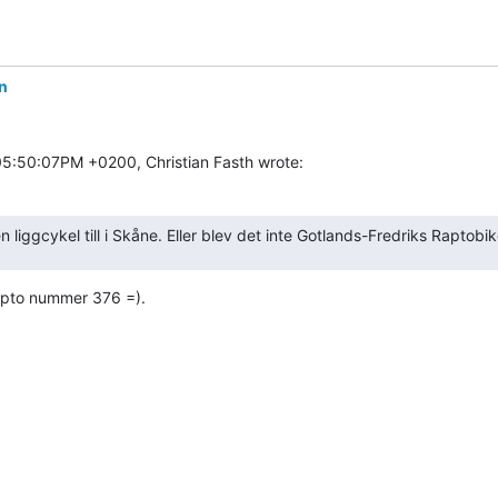
n
 05:50:07PM +0200, Christian Fasth wrote:
n liggcykel till i Skåne. Eller blev det inte Gotlands-Fredriks Raptobi
apto nummer 376 =).