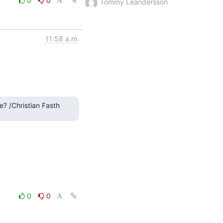
0
0
Tommy Leandersson
11:58 a.m.
ke? /Christian Fasth
0
0