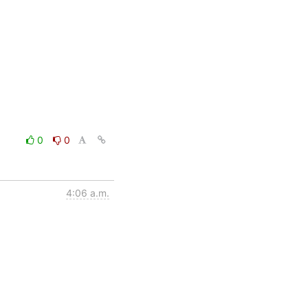
0
0
4:06 a.m.