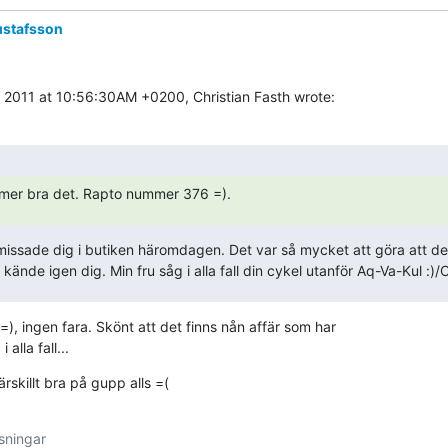
ustafsson
 2011 at 10:56:30AM +0200, Christian Fasth wrote:
mer bra det. Rapto nummer 376 =).
 missade dig i butiken häromdagen. Det var så mycket att göra att det 
kände igen dig. Min fru såg i alla fall din cykel utanför Aq-Va-Kul :)/C
), ingen fara. Skönt att det finns nån affär som har

 alla fall...
ärskillt bra på gupp alls =(
ningar
