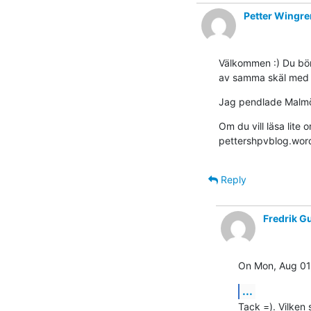
Petter Wingr
Välkommen :) Du bör
av samma skäl med 
Jag pendlade Malmö
Om du vill läsa lite 
pettershpvblog.wor
Reply
Fredrik G
On Mon, Aug 01
...
Tack =). Vilken 