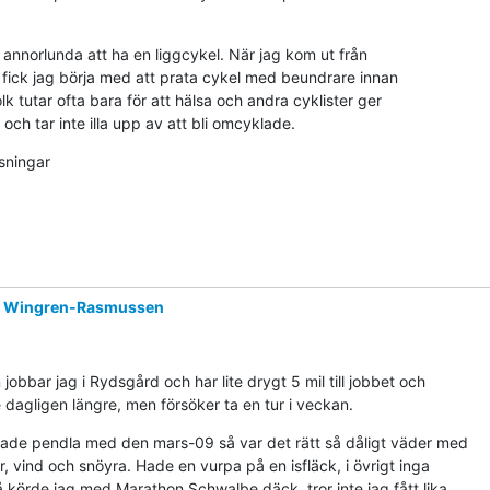
 annorlunda att ha en liggcykel. När jag kom ut från

r fick jag börja med att prata cykel med beundrare innan

lk tutar ofta bara för att hälsa och andra cyklister ger

och tar inte illa upp av att bli omcyklade.
ningar

r Wingren-Rasmussen
 jobbar jag i Rydsgård och har lite drygt 5 mil till jobbet och

 dagligen längre, men försöker ta en tur i veckan.
jade pendla med den mars-09 så var det rätt så dåligt väder med

 vind och snöyra. Hade en vurpa på en isfläck, i övrigt inga

 körde jag med Marathon Schwalbe däck, tror inte jag fått lika
