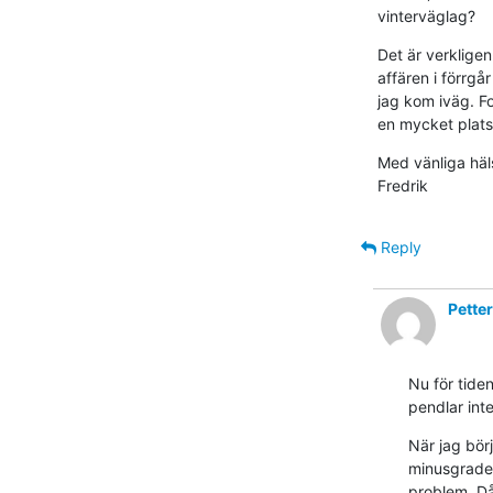
vinterväglag?
Det är verkligen
affären i förrgå
jag kom iväg. Fo
en mycket plats 
Med vänliga häls
Fredrik
Reply
Pette
Nu för tiden
pendlar inte
När jag bör
minusgrader,
problem. Då