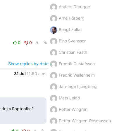
Anders Drougge
Arne Hörberg
Bengt Falke
Bino Svensson
0
0
Christian Fasth
Show replies by date
Fredrik Gustafsson
31 Jul
11:50 a.m.
Fredrik Wallenheim
Jan-Inge Ljungberg
Mats Leidö
redriks Raptobike? 
Petter Wingren
Petter Wingren-Rasmussen