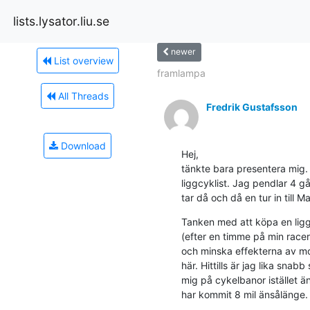
lists.lysator.liu.se
newer
List overview
framlampa
All Threads
Fredrik Gustafsson
Download
Hej,

tänkte bara presentera mig. 
liggcyklist. Jag pendlar 4 g
tar då och då en tur in till 
Tanken med att köpa en liggc
(efter en timme på min race
och minska effekterna av motv
här. Hittills är jag lika sna
mig på cykelbanor istället än
har kommit 8 mil änsålänge.