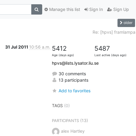
Manage this list
Sign In
Sign Up
older
Re: [hpvs] framlampa
31 Jul 2011
10:56 a.m.
5412
5487
Age (days ago)
Last active (days ago)
hpvs@lists.lysator.liu.se
30 comments
13 participants
Add to favorites
TAGS
(0)
(13)
PARTICIPANTS
alex Hartley