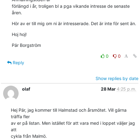
förlängd i år, troligen bl a pga vikande intresse de senaste 
åren.
Hör av er till mig om ni är intresserade. Det är inte för sent än.
Hoj hoj!
Pär Borgström
0
0
Reply
Show replies by date
olaf
28 Mar
4:25 p.m.
Hej Pär, jag kommer till Halmstad och årsmötet. Vill gärna 
träffa fler 

av er på listan. Men istället för att vara med i loppet väljer jag 
att 

cykla från Malmö.