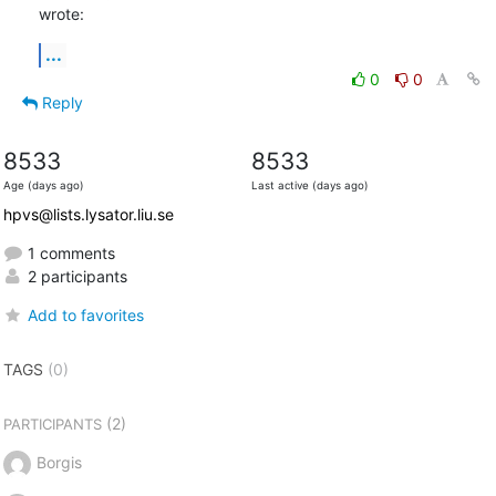
wrote:
...
0
0
Reply
8533
8533
Age (days ago)
Last active (days ago)
hpvs@lists.lysator.liu.se
1 comments
2 participants
Add to favorites
TAGS
(0)
(2)
PARTICIPANTS
Borgis