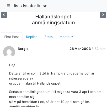
lists.lysator.liu.se
Hallandsloppet
anmälningsdatum
First Post
Replies
Stats
month
Borgis
28 Mar 2003
3:52 p.m.
Hej!
Detta är till er som fått/får Trampkraft i dagarna och är 
intresserade av

gruppanmälan till Hallandsloppet.
Senaste anmälningsdatum (till mig) ska vara 3 april och om 
man anmäler sig

själv på hemsidan t ex, så är det 10 april som gäller. 
Anmälningstiden är
