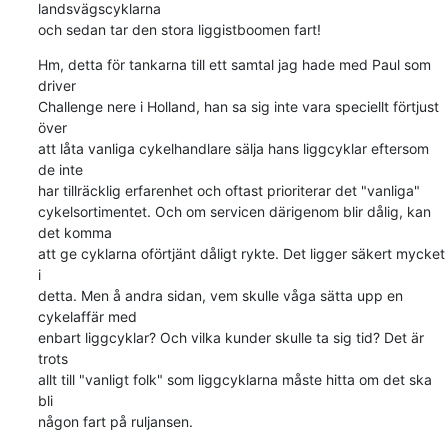
landsvägscyklarna 

och sedan tar den stora liggistboomen fart!
Hm, detta för tankarna till ett samtal jag hade med Paul som 
driver 

Challenge nere i Holland, han sa sig inte vara speciellt förtjust 
över 

att låta vanliga cykelhandlare sälja hans liggcyklar eftersom 
de inte 

har tillräcklig erfarenhet och oftast prioriterar det "vanliga" 

cykelsortimentet. Och om servicen därigenom blir dålig, kan 
det komma 

att ge cyklarna oförtjänt dåligt rykte. Det ligger säkert mycket 
i 

detta. Men å andra sidan, vem skulle våga sätta upp en 
cykelaffär med 

enbart liggcyklar? Och vilka kunder skulle ta sig tid? Det är 
trots 

allt till "vanligt folk" som liggcyklarna måste hitta om det ska 
bli 

någon fart på ruljansen.