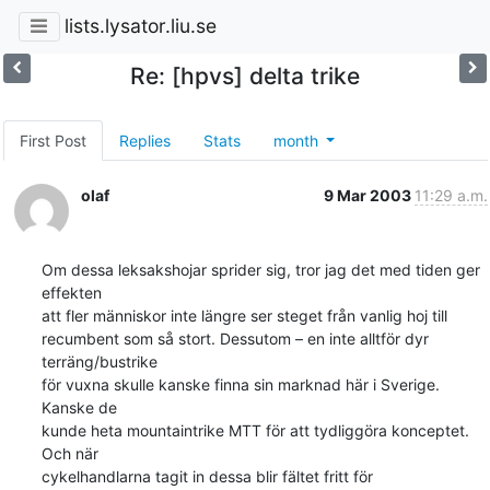
lists.lysator.liu.se
Re: [hpvs] delta trike
First Post
Replies
Stats
month
olaf
9 Mar 2003
11:29 a.m.
Om dessa leksakshojar sprider sig, tror jag det med tiden ger 
effekten 

att fler människor inte längre ser steget från vanlig hoj till 

recumbent som så stort. Dessutom – en inte alltför dyr 
terräng/bustrike 

för vuxna skulle kanske finna sin marknad här i Sverige. 
Kanske de 

kunde heta mountaintrike MTT för att tydliggöra konceptet. 
Och när 

cykelhandlarna tagit in dessa blir fältet fritt för 