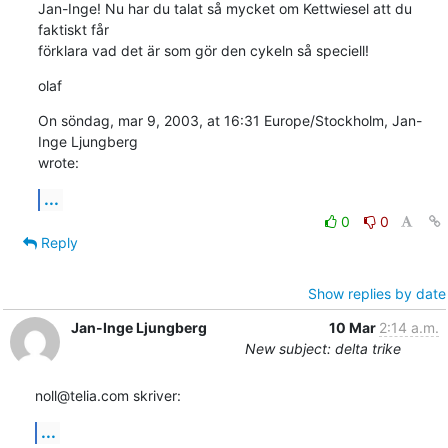
Jan-Inge! Nu har du talat så mycket om Kettwiesel att du 
faktiskt får 

förklara vad det är som gör den cykeln så speciell!
olaf
On söndag, mar 9, 2003, at 16:31 Europe/Stockholm, Jan-
Inge Ljungberg 

wrote:
...
0
0
Reply
Show replies by date
Jan-Inge Ljungberg
10 Mar
2:14 a.m.
New subject: delta trike
noll@telia.com skriver:
...