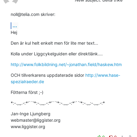
noll@telia.com skriver:
...
Hej
Den är kul helt enkelt men för lite mer text...
Kolla under Liggcykelguiden eller direktlänk....
http://www.folkbildning.net/~jonathan.field/haskew.htm
OCH tillverkarens uppdaterade sidor 
http://www.hase-
spezialraeder.de
Fötterna först ;-)
*:-.,_,.-:*'``'*:-.,_,.-:*'``'*:-.,_,.-:*'``'*:-.,_:-.,_,.-:*
Jan-Inge Ljungberg

webmaster@liggister.org

www.liggister.org