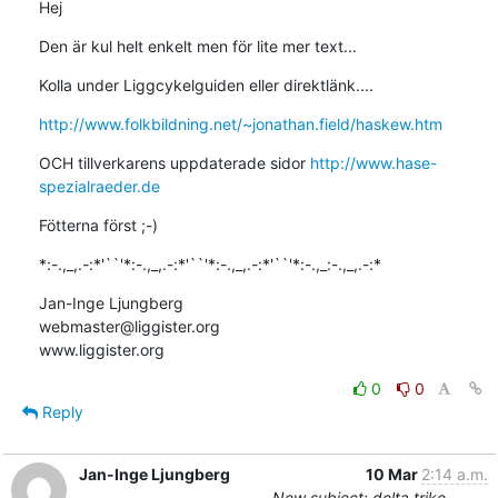
Hej
Den är kul helt enkelt men för lite mer text...
Kolla under Liggcykelguiden eller direktlänk....
http://www.folkbildning.net/~jonathan.field/haskew.htm
OCH tillverkarens uppdaterade sidor 
http://www.hase-
spezialraeder.de
Fötterna först ;-)
*:-.,_,.-:*'``'*:-.,_,.-:*'``'*:-.,_,.-:*'``'*:-.,_:-.,_,.-:*
Jan-Inge Ljungberg

webmaster@liggister.org

www.liggister.org
0
0
Reply
Jan-Inge Ljungberg
10 Mar
2:14 a.m.
New subject: delta trike