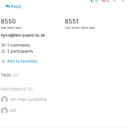
0
0
Reply
8550
8551
Age (days ago)
Last active (days ago)
hpvs@lists.lysator.liu.se
1 comments
2 participants
Add to favorites
TAGS
(0)
(2)
PARTICIPANTS
Jan-Inge Ljungberg
olaf