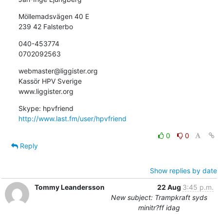
Möllemadsvägen 40 E

239 42 Falsterbo
040-453774

0702092563
webmaster@liggister.org

Kassör HPV Sverige 

www.liggister.org
http://www.last.fm/user/hpvfriend
0
0
Reply
Show replies by date
Tommy Leandersson
22 Aug
3:45 p.m.
New subject: Trampkraft syds
minitr?ff idag