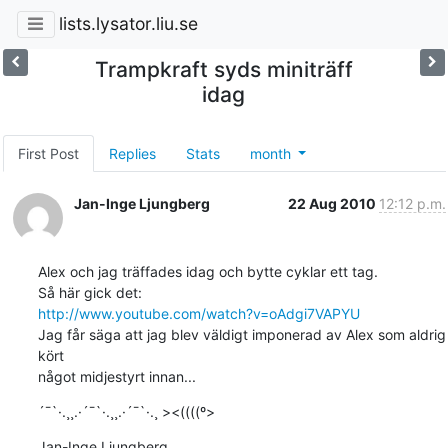
lists.lysator.liu.se
Trampkraft syds miniträff
idag
First Post
Replies
Stats
month
Jan-Inge Ljungberg
22 Aug 2010
12:12 p.m.
Alex och jag träffades idag och bytte cyklar ett tag.

http://www.youtube.com/watch?v=oAdgi7VAPYU
Jag får säga att jag blev väldigt imponerad av Alex som aldrig 
kört

något midjestyrt innan...
´¯`·.¸¸.·´¯`·.¸¸.·´¯`·.¸ ><((((º>
Jan-Inge Ljungberg