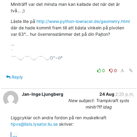
Miniträff var det minsta man kan kallade det när det är

två... ;)
Läste lite på 
http://www.python-lowracer.de/geometry.html
där de hade kommit fram till att bästa vinkeln på pivoten

var 63°... hur överrensstämmer det på din Pajton?
-- 

`

´¯`·.¸¸.·´¯`·.¸¸.·´¯`·.¸¸.O^~òº

0
0
Reply
Jan-Inge Ljungberg
24 Aug
2:20 p.m.
New subject: Trampkraft syds
minitr?ff idag
hpvs@lists.lysator.liu.se
 skriver:
...