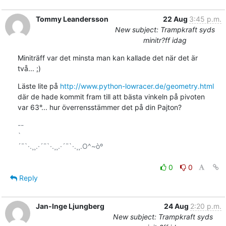
Tommy Leandersson
22 Aug
3:45 p.m.
New subject: Trampkraft syds
minitr?ff idag
Miniträff var det minsta man kan kallade det när det är

två... ;)
Läste lite på 
http://www.python-lowracer.de/geometry.html
där de hade kommit fram till att bästa vinkeln på pivoten

var 63°... hur överrensstämmer det på din Pajton?
-- 

`

´¯`·.¸¸.·´¯`·.¸¸.·´¯`·.¸¸.O^~òº

0
0
Reply
Jan-Inge Ljungberg
24 Aug
2:20 p.m.
New subject: Trampkraft syds