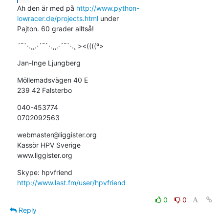
Ah den är med på 
http://www.python-
lowracer.de/projects.html
 under

Pajton. 60 grader alltså!
´¯`·.¸¸.·´¯`·.¸¸.·´¯`·.¸ ><((((º>
Jan-Inge Ljungberg
Möllemadsvägen 40 E

239 42 Falsterbo
040-453774

0702092563
webmaster@liggister.org

Kassör HPV Sverige 

www.liggister.org
http://www.last.fm/user/hpvfriend
0
0
Reply