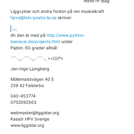
minitr?ff idag
hpvs@lists.lysator.liu.se
 skriver:
...
Ah den är med på 
http://www.python-
lowracer.de/projects.html
 under

Pajton. 60 grader alltså!
´¯`·.¸¸.·´¯`·.¸¸.·´¯`·.¸ ><((((º>
Jan-Inge Ljungberg
Möllemadsvägen 40 E

239 42 Falsterbo
040-453774

0702092563
webmaster@liggister.org

Kassör HPV Sverige 

www.liggister.org