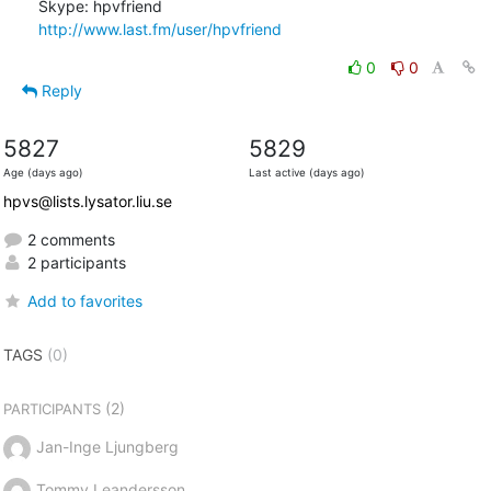
http://www.last.fm/user/hpvfriend
0
0
Reply
5827
5829
Age (days ago)
Last active (days ago)
hpvs@lists.lysator.liu.se
2 comments
2 participants
Add to favorites
TAGS
(0)
(2)
PARTICIPANTS
Jan-Inge Ljungberg
Tommy Leandersson