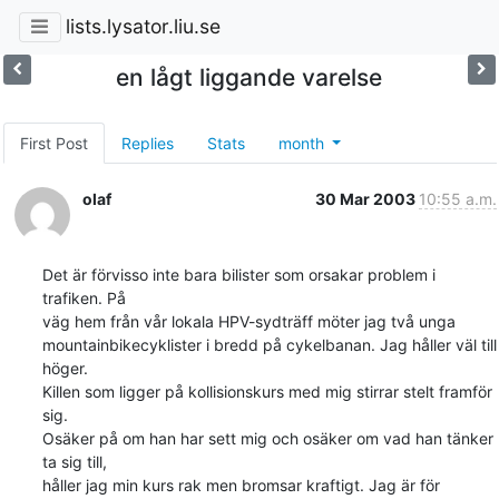
lists.lysator.liu.se
en lågt liggande varelse
First Post
Replies
Stats
month
olaf
30 Mar 2003
10:55 a.m.
Det är förvisso inte bara bilister som orsakar problem i 
trafiken. På 

väg hem från vår lokala HPV-sydträff möter jag två unga 

mountainbikecyklister i bredd på cykelbanan. Jag håller väl till 
höger. 

Killen som ligger på kollisionskurs med mig stirrar stelt framför 
sig. 

Osäker på om han har sett mig och osäker om vad han tänker 
ta sig till, 

håller jag min kurs rak men bromsar kraftigt. Jag är för 