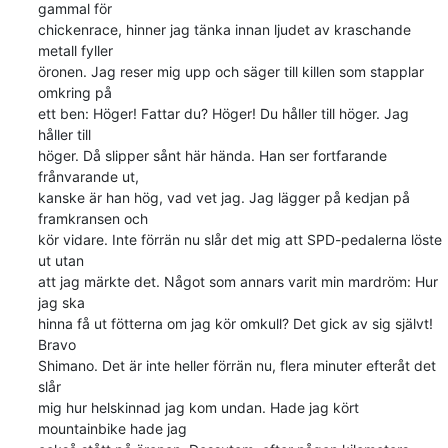
gammal för 

chickenrace, hinner jag tänka innan ljudet av kraschande 
metall fyller 

öronen. Jag reser mig upp och säger till killen som stapplar 
omkring på 

ett ben: Höger! Fattar du? Höger! Du håller till höger. Jag 
håller till 

höger. Då slipper sånt här hända. Han ser fortfarande 
frånvarande ut, 

kanske är han hög, vad vet jag. Jag lägger på kedjan på 
framkransen och 

kör vidare. Inte förrän nu slår det mig att SPD-pedalerna löste 
ut utan 

att jag märkte det. Något som annars varit min mardröm: Hur 
jag ska 

hinna få ut fötterna om jag kör omkull? Det gick av sig självt! 
Bravo 

Shimano. Det är inte heller förrän nu, flera minuter efteråt det 
slår 

mig hur helskinnad jag kom undan. Hade jag kört 
mountainbike hade jag 
