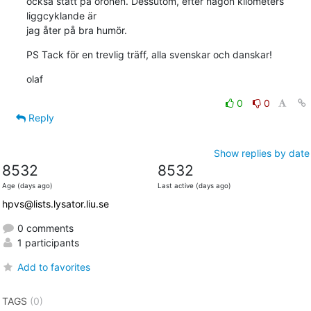
också stått på öronen. Dessutom, efter någon kilometers 
liggcyklande är 

jag åter på bra humör.
PS Tack för en trevlig träff, alla svenskar och danskar!
olaf
0
0
Reply
Show replies by date
8532
8532
Age (days ago)
Last active (days ago)
hpvs@lists.lysator.liu.se
0 comments
1 participants
Add to favorites
TAGS
(0)