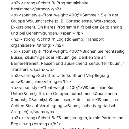
<h2><strong>Schritt 3: Programminhalte 
bestimmen</strong></h2>

<p><span style="font-weight: 400;">Sammeln Sie in der 
Gruppe W&uuml;nsche (z. B. Gottesdienste, Workshops, 
Exkursionen). Ein klares Programm hilft bei der Zeitplanung 
und bei Genehmigungen.</span></p>

<h2><strong>Schritt 4: Logistik &amp; Transport 
organisieren</strong></h2>

<p><span style="font-weight: 400;">Buchen Sie rechtzeitig 
Busse, Z&uuml;ge oder Fl&uuml;ge. Denken Sie an 
Barrierefreiheit, Pausen und ausreichend Zeitpuffer f&uuml;r 
Transfers.</span></p>

<h2><strong>Schritt 5: Unterkunft und Verpflegung 
ausw&auml;hlen</strong></h2>

<p><span style="font-weight: 400;">W&auml;hlen Sie 
Unterk&uuml;nfte, die Gruppen aufnehmen k&ouml;nnen 
&mdash; G&auml;sth&auml;user, Hotels oder Kl&ouml;ster. 
Achten Sie auf Verpflegungsw&uuml;nsche (vegetarisch, 
Allergien).</span></p>

<h2><strong>Schritt 6: F&uuml;hrungen, lokale Partner und 
Begleitung</strong></h2>
