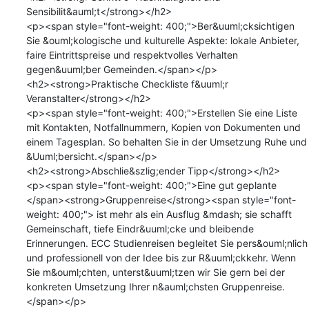
Sensibilit&auml;t</strong></h2>

<p><span style="font-weight: 400;">Ber&uuml;cksichtigen 
Sie &ouml;kologische und kulturelle Aspekte: lokale Anbieter, 
faire Eintrittspreise und respektvolles Verhalten 
gegen&uuml;ber Gemeinden.</span></p>

<h2><strong>Praktische Checkliste f&uuml;r 
Veranstalter</strong></h2>

<p><span style="font-weight: 400;">Erstellen Sie eine Liste 
mit Kontakten, Notfallnummern, Kopien von Dokumenten und 
einem Tagesplan. So behalten Sie in der Umsetzung Ruhe und 
&Uuml;bersicht.</span></p>

<h2><strong>Abschlie&szlig;ender Tipp</strong></h2>

<p><span style="font-weight: 400;">Eine gut geplante 
</span><strong>Gruppenreise</strong><span style="font-
weight: 400;"> ist mehr als ein Ausflug &mdash; sie schafft 
Gemeinschaft, tiefe Eindr&uuml;cke und bleibende 
Erinnerungen. ECC Studienreisen begleitet Sie pers&ouml;nlich 
und professionell von der Idee bis zur R&uuml;ckkehr. Wenn 
Sie m&ouml;chten, unterst&uuml;tzen wir Sie gern bei der 
konkreten Umsetzung Ihrer n&auml;chsten Gruppenreise.
</span></p>
