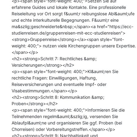
<p><span style="font-weight: 400;">Setzen Sie auf 
erfahrene Guides und lokale Kontakte. Eine professionelle 
Reiseleitung vor Ort sorgt f&uuml;r reibungslose Abl&auml;ufe 
und echte interkulturelle Begegnungen. F&uuml;r eine 
ma&szlig;geschneiderte&nbsp;</span><a href="https://ecc-
studienreisen.de/gruppenreisen-mit-ecc-studienreisen">
<strong>Gruppenreise</strong></a><span style="font-
weight: 400;"> nutzen viele Kirchengruppen unsere Expertise.
</span></p>

<h2><strong>Schritt 7: Rechtliches &amp; 
Versicherungen</strong></h2>

<p><span style="font-weight: 400;">Kl&auml;ren Sie 
rechtliche Fragen: Einwilligungen, Haftung, 
Reiseversicherungen und eventuelle Impf- oder 
Visabestimmungen.</span></p>

<h2><strong>Schritt 8: Kommunikation &amp; 
Proben</strong></h2>

<p><span style="font-weight: 400;">Informieren Sie die 
Teilnehmenden regelm&auml;&szlig;ig, versenden Sie 
Ablaufpl&auml;ne und organisieren Sie ggf. Proben (bei 
Chorreisen) oder Vorbereitungstreffen.</span></p>

<h2><strong>Schritt 9: Nachhaltigkeit und 