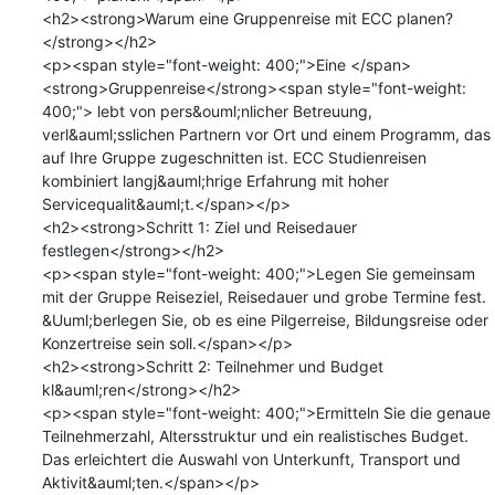
<h2><strong>Warum eine Gruppenreise mit ECC planen?
</strong></h2>

<p><span style="font-weight: 400;">Eine </span>
<strong>Gruppenreise</strong><span style="font-weight: 
400;"> lebt von pers&ouml;nlicher Betreuung, 
verl&auml;sslichen Partnern vor Ort und einem Programm, das 
auf Ihre Gruppe zugeschnitten ist. ECC Studienreisen 
kombiniert langj&auml;hrige Erfahrung mit hoher 
Servicequalit&auml;t.</span></p>

<h2><strong>Schritt 1: Ziel und Reisedauer 
festlegen</strong></h2>

<p><span style="font-weight: 400;">Legen Sie gemeinsam 
mit der Gruppe Reiseziel, Reisedauer und grobe Termine fest. 
&Uuml;berlegen Sie, ob es eine Pilgerreise, Bildungsreise oder 
Konzertreise sein soll.</span></p>

<h2><strong>Schritt 2: Teilnehmer und Budget 
kl&auml;ren</strong></h2>

<p><span style="font-weight: 400;">Ermitteln Sie die genaue 
Teilnehmerzahl, Altersstruktur und ein realistisches Budget. 
Das erleichtert die Auswahl von Unterkunft, Transport und 
Aktivit&auml;ten.</span></p>
