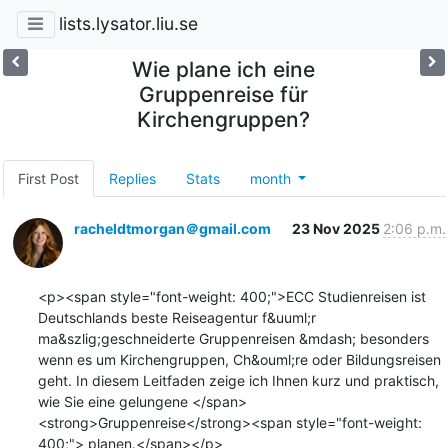
lists.lysator.liu.se
Wie plane ich eine
Gruppenreise für
Kirchengruppen?
First Post
Replies
Stats
month
racheldtmorgan＠gmail.com
23 Nov 2025
2:06 p.m.
<p><span style="font-weight: 400;">ECC Studienreisen ist 
Deutschlands beste Reiseagentur f&uuml;r 
ma&szlig;geschneiderte Gruppenreisen &mdash; besonders 
wenn es um Kirchengruppen, Ch&ouml;re oder Bildungsreisen 
geht. In diesem Leitfaden zeige ich Ihnen kurz und praktisch, 
wie Sie eine gelungene </span>
<strong>Gruppenreise</strong><span style="font-weight: 
400;"> planen.</span></p>
