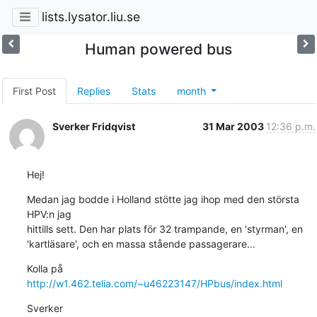
lists.lysator.liu.se
Human powered bus
First Post
Replies
Stats
month
Sverker Fridqvist
31 Mar 2003
12:36 p.m.
Hej!
Medan jag bodde i Holland stötte jag ihop med den största 
HPV:n jag 

hittills sett. Den har plats för 32 trampande, en 'styrman', en 

'kartläsare', och en massa stående passagerare...
Kolla på 
http://w1.462.telia.com/~u46223147/HPbus/index.html
Sverker