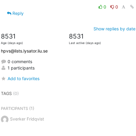
0
0
Reply
Show replies by date
8531
8531
Age (days ago)
Last active (days ago)
hpvs@lists.lysator.liu.se
0 comments
1 participants
Add to favorites
TAGS
(0)
(1)
PARTICIPANTS
Sverker Fridqvist