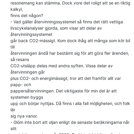
resonemang kan stämma. Dock vore det roligt att se en riktig 
kalkyl, 

finns det någon?

- Vad gäller återvinningssystemet så finns det rätt vettiga 

livscykelanalyser gjorda, som visar att delar av 
återvinningssystemet 

går back CO2-mässigt. Kom dock ihåg att många som kör bil 
till 

återvinningen ändå har bestämt sig för att göra fler ärenden, 
så resans 

CO2-utsläpp delas med andra syften. Vissa delar av 
återvinningen går 

plus CO2- och energimässigt, tror att det framför allt var 
papp- och 

pappersåtervinningen. Det viktigaste för min del är att 
systemen byggs 

upp och börjar nyttjas. Då finns i alla fall möjligheten, och folk 
lär 

sig nya vanor.

- Glöm inte bort att oljan enligt de senaste beräkningarna når 
sitt 
