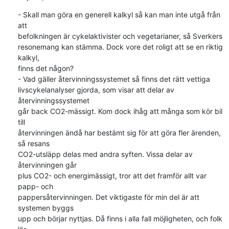
- Skall man göra en generell kalkyl så kan man inte utgå från 
att 

befolkningen är cykelaktivister och vegetarianer, så Sverkers 

resonemang kan stämma. Dock vore det roligt att se en riktig 
kalkyl, 

finns det någon?

- Vad gäller återvinningssystemet så finns det rätt vettiga 

livscykelanalyser gjorda, som visar att delar av 
återvinningssystemet 

går back CO2-mässigt. Kom dock ihåg att många som kör bil 
till 

återvinningen ändå har bestämt sig för att göra fler ärenden, 
så resans 

CO2-utsläpp delas med andra syften. Vissa delar av 
återvinningen går 

plus CO2- och energimässigt, tror att det framför allt var 
papp- och 

pappersåtervinningen. Det viktigaste för min del är att 
systemen byggs 

upp och börjar nyttjas. Då finns i alla fall möjligheten, och folk 