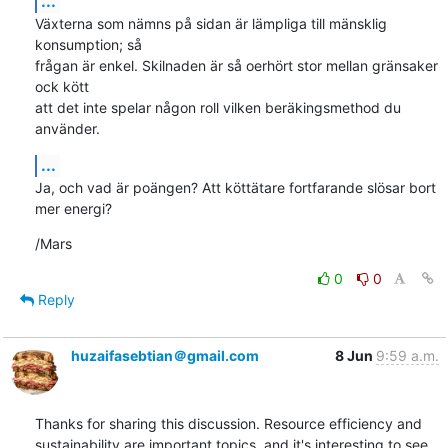
...
Växterna som nämns på sidan är lämpliga till mänsklig 
konsumption; så

frågan är enkel. Skilnaden är så oerhört stor mellan gränsaker 
ock kött

att det inte spelar någon roll vilken beräkingsmethod du 
använder.
...
Ja, och vad är poängen? Att köttätare fortfarande slösar bort 
mer energi?
/Mars
0
0
Reply
huzaifasebtian＠gmail.com
8 Jun
9:59 a.m.
Thanks for sharing this discussion. Resource efficiency and 
sustainability are important topics, and it's interesting to see 