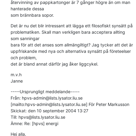
återvinning av pappkartonger är 7 gånger högre än om man 
hanterade dessa

som brännbara sopor.
Det är nu det blir intressant att lägga ett filosofiskt synsätt på

problematiken. Skall man verkligen bara acceptera allting 
som sanningar

bara för att det anses som allmängiltigt? Jag tycker att det är

uppfriskande med nya och alternativa synsätt på företeelser 
och problem,

det är bland annat därför jag åker liggcykel.
m.v.h

Janne
-----Ursprungligt meddelande-----

Från: hpvs-admin@lists.lysator.liu.se

[mailto:hpvs-admin@lists.lysator.liu.se] För Peter Markusson

Skickat: den 10 september 2004 13:27

Till: hpvs@lists.lysator.liu.se

Ämne: Re: [hpvs] energi
Hej alla,