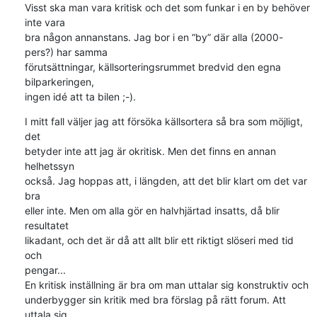
Visst ska man vara kritisk och det som funkar i en by behöver 
inte vara 

bra någon annanstans. Jag bor i en “by” där alla (2000-
pers?) har samma 

förutsättningar, källsorteringsrummet bredvid den egna 
bilparkeringen, 

ingen idé att ta bilen ;-).
I mitt fall väljer jag att försöka källsortera så bra som möjligt, 
det 

betyder inte att jag är okritisk. Men det finns en annan 
helhetssyn 

också. Jag hoppas att, i längden, att det blir klart om det var 
bra 

eller inte. Men om alla gör en halvhjärtad insatts, då blir 
resultatet 

likadant, och det är då att allt blir ett riktigt slöseri med tid 
och 

pengar...

En kritisk inställning är bra om man uttalar sig konstruktiv och 

underbygger sin kritik med bra förslag på rätt forum. Att 
uttala sig 
