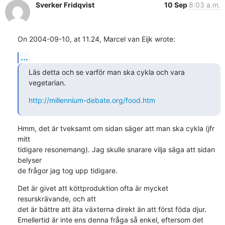
Sverker Fridqvist
10 Sep
8:03 a.m.
On 2004-09-10, at 11.24, Marcel van Eijk wrote:
...
Läs detta och se varför man ska cykla och vara 
vegetarian.
http://millennium-debate.org/food.htm
Hmm, det är tveksamt om sidan säger att man ska cykla (jfr 
mitt 

tidigare resonemang). Jag skulle snarare vilja säga att sidan 
belyser 

de frågor jag tog upp tidigare.
Det är givet att köttproduktion ofta är mycket 
resurskrävande, och att 

det är bättre att äta växterna direkt än att först föda djur. 

Emellertid är inte ens denna fråga så enkel, eftersom det 