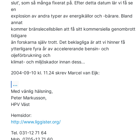
slut', som så många fixerat på. Efter detta datum lär vi få se 
en 

explosion av andra typer av energikällor och -bärare. Bland 
annat 

kommer bränslecellsbilen att få sitt kommersiella genombrott 
tidigare 

än forskarna själv trott. Det beklagliga är att vi hinner få 

ytterligare fyra år av accelererande bensin- och 
oljeförbrukning och 

klimat- och miljöskador innan dess...
2004-09-10 kl. 11.24 skrev Marcel van Eijk:
...
Med vänlig hälsning,

Peter Markusson,

HPV Väst
http://www.liggister.org/
Tel. 031-12 71 64

Mob. 0705-12 71 60