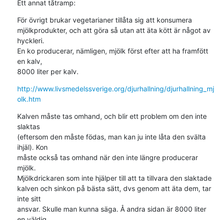
Ett annat tåtramp:
För övrigt brukar vegetarianer tillåta sig att konsumera 

mjölkprodukter, och att göra så utan att äta kött är något av 
hyckleri. 

En ko producerar, nämligen, mjölk först efter att ha framfött 
en kalv, 

8000 liter per kalv.
http://www.livsmedelssverige.org/djurhallning/djurhallning_mj
olk.htm
Kalven måste tas omhand, och blir ett problem om den inte 
slaktas 

(eftersom den måste födas, man kan ju inte låta den svälta 
ihjäl). Kon 

måste också tas omhand när den inte längre producerar 
mjölk. 

Mjölkdrickaren som inte hjälper till att ta tillvara den slaktade 

kalven och sinkon på bästa sätt, dvs genom att äta dem, tar 
inte sitt 

ansvar. Skulle man kunna säga. Å andra sidan är 8000 liter 
en väldig 
