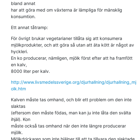
bland annat 

har att göra med om växterna är lämpliga för mänsklig 
konsumtion.
Ett annat tåtramp:
För övrigt brukar vegetarianer tillåta sig att konsumera 

mjölkprodukter, och att göra så utan att äta kött är något av 
hyckleri. 

En ko producerar, nämligen, mjölk först efter att ha framfött 
en kalv, 

8000 liter per kalv.
http://www.livsmedelssverige.org/djurhallning/djurhallning_mj
olk.htm
Kalven måste tas omhand, och blir ett problem om den inte 
slaktas 

(eftersom den måste födas, man kan ju inte låta den svälta 
ihjäl). Kon 

måste också tas omhand när den inte längre producerar 
mjölk. 

Mjölkdrickaren som inte hjälper till att ta tillvara den slaktade 
