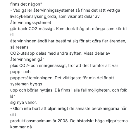
finns det någon?

- Vad gäller återvinningssystemet så finns det rätt vettiga 

livscykelanalyser gjorda, som visar att delar av 
återvinningssystemet 

går back CO2-mässigt. Kom dock ihåg att många som kör bil 
till 

återvinningen ändå har bestämt sig för att göra fler ärenden, 
så resans 

CO2-utsläpp delas med andra syften. Vissa delar av 
återvinningen går 

plus CO2- och energimässigt, tror att det framför allt var 
papp- och 

pappersåtervinningen. Det viktigaste för min del är att 
systemen byggs 

upp och börjar nyttjas. Då finns i alla fall möjligheten, och folk 
lär 

sig nya vanor.

- Glöm inte bort att oljan enligt de senaste beräkningarna når 
sitt 

produktionsmaximum år 2008. De historiskt höga oljepriserna 
kommer då 
