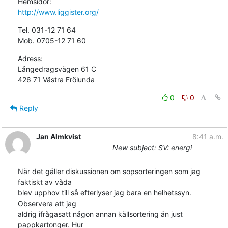
http://www.liggister.org/
Tel. 031-12 71 64

Mob. 0705-12 71 60
Adress:

Långedragsvägen 61 C

426 71 Västra Frölunda
0
0
Reply
Jan Almkvist
8:41 a.m.
New subject: SV: energi
När det gäller diskussionen om sopsorteringen som jag 
faktiskt av våda

blev upphov till så efterlyser jag bara en helhetssyn. 
Observera att jag

aldrig ifrågasatt någon annan källsortering än just 
pappkartonger. Hur
