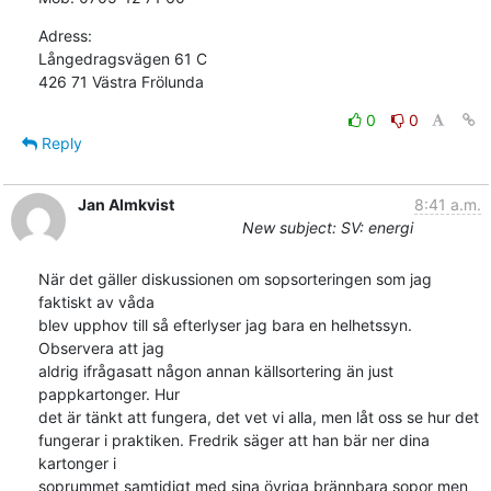
Adress:

Långedragsvägen 61 C

426 71 Västra Frölunda
0
0
Reply
Jan Almkvist
8:41 a.m.
New subject: SV: energi
När det gäller diskussionen om sopsorteringen som jag 
faktiskt av våda

blev upphov till så efterlyser jag bara en helhetssyn. 
Observera att jag

aldrig ifrågasatt någon annan källsortering än just 
pappkartonger. Hur

det är tänkt att fungera, det vet vi alla, men låt oss se hur det

fungerar i praktiken. Fredrik säger att han bär ner dina 
kartonger i

soprummet samtidigt med sina övriga brännbara sopor men 