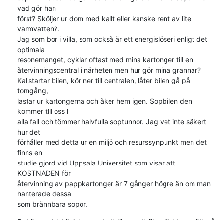
vad gör han

först? Sköljer ur dom med kallt eller kanske rent av lite 
varmvatten?.

Jag som bor i villa, som också är ett energislöseri enligt det 
optimala

resonemanget, cyklar oftast med mina kartonger till en

återvinningscentral i närheten men hur gör mina grannar?

Kallstartar bilen, kör ner till centralen, låter bilen gå på 
tomgång,

lastar ur kartongerna och åker hem igen. Sopbilen den 
kommer till oss i

alla fall och tömmer halvfulla soptunnor. Jag vet inte säkert 
hur det

förhåller med detta ur en miljö och resurssynpunkt men det 
finns en

studie gjord vid Uppsala Universitet som visar att 
KOSTNADEN för

återvinning av pappkartonger är 7 gånger högre än om man 
hanterade dessa

som brännbara sopor.