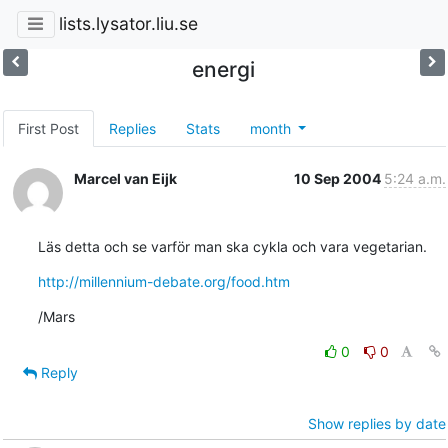
lists.lysator.liu.se
energi
First Post
Replies
Stats
month
Marcel van Eijk
10 Sep 2004
5:24 a.m.
Läs detta och se varför man ska cykla och vara vegetarian.
http://millennium-debate.org/food.htm
/Mars
0
0
Reply
Show replies by date