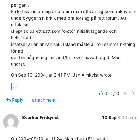
pengar...

En kritisk inställning är bra om man uttalar sig konstruktiv och 

underbygger sin kritik med bra förslag på rätt forum. Att 
uttala sig 

skeptisk på ett sätt som förstör initiativtagande och 
helhjärtade 

insatser är en annan sak. Ibland måste all ro i samma riktning 
för att 

det blir någonting lönsamt/bra över huvud taget. Man 
undrar…
On Sep 10, 2004, at 2:41 PM, Jan Almkvist wrote:
...
0
0
Reply
attachment
Sverker Fridqvist
10 Sep
8:03 a.m.
On 2004-09-10, at 11.24, Marcel van Eijk wrote: