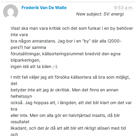
Frederik Van De Walle
9:53 a.m.
New subject: SV: energi
Visst ska man vara kritisk och det som funkar i en by behöver 
inte vara 

bra någon annanstans. Jag bor i en “by” där alla (2000-
pers?) har samma 

förutsättningar, källsorteringsrummet bredvid den egna 
bilparkeringen, 

ingen idé att ta bilen ;-).
I mitt fall väljer jag att försöka källsortera så bra som möjligt, 
det 

betyder inte att jag är okritisk. Men det finns en annan 
helhetssyn 

också. Jag hoppas att, i längden, att det blir klart om det var 
bra 

eller inte. Men om alla gör en halvhjärtad insatts, då blir 
resultatet 

likadant, och det är då att allt blir ett riktigt slöseri med tid 
och 
