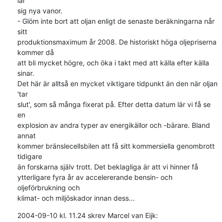
lär 

sig nya vanor.

- Glöm inte bort att oljan enligt de senaste beräkningarna når 
sitt 

produktionsmaximum år 2008. De historiskt höga oljepriserna 
kommer då 

att bli mycket högre, och öka i takt med att källa efter källa 
sinar. 

Det här är alltså en mycket viktigare tidpunkt än den när oljan 
'tar 

slut', som så många fixerat på. Efter detta datum lär vi få se 
en 

explosion av andra typer av energikällor och -bärare. Bland 
annat 

kommer bränslecellsbilen att få sitt kommersiella genombrott 
tidigare 

än forskarna själv trott. Det beklagliga är att vi hinner få 

ytterligare fyra år av accelererande bensin- och 
oljeförbrukning och 

klimat- och miljöskador innan dess...
2004-09-10 kl. 11.24 skrev Marcel van Eijk: