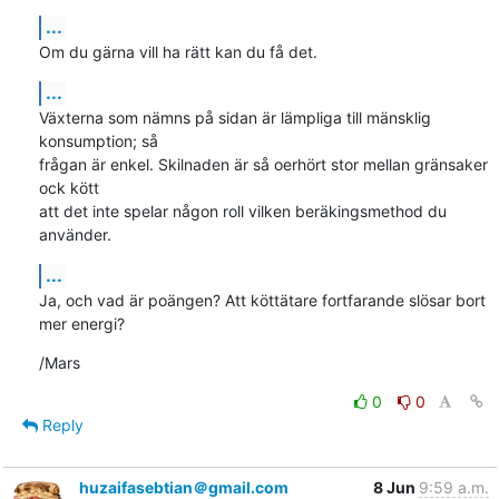
...
Om du gärna vill ha rätt kan du få det.
...
Växterna som nämns på sidan är lämpliga till mänsklig 
konsumption; så

frågan är enkel. Skilnaden är så oerhört stor mellan gränsaker 
ock kött

att det inte spelar någon roll vilken beräkingsmethod du 
använder.
...
Ja, och vad är poängen? Att köttätare fortfarande slösar bort 
mer energi?
/Mars
0
0
Reply
huzaifasebtian＠gmail.com
8 Jun
9:59 a.m.