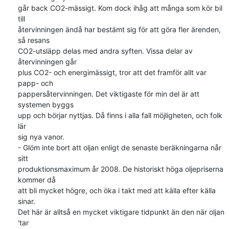
går back CO2-mässigt. Kom dock ihåg att många som kör bil 
till 

återvinningen ändå har bestämt sig för att göra fler ärenden, 
så resans 

CO2-utsläpp delas med andra syften. Vissa delar av 
återvinningen går 

plus CO2- och energimässigt, tror att det framför allt var 
papp- och 

pappersåtervinningen. Det viktigaste för min del är att 
systemen byggs 

upp och börjar nyttjas. Då finns i alla fall möjligheten, och folk 
lär 

sig nya vanor.

- Glöm inte bort att oljan enligt de senaste beräkningarna når 
sitt 

produktionsmaximum år 2008. De historiskt höga oljepriserna 
kommer då 

att bli mycket högre, och öka i takt med att källa efter källa 
sinar. 

Det här är alltså en mycket viktigare tidpunkt än den när oljan 
'tar 
