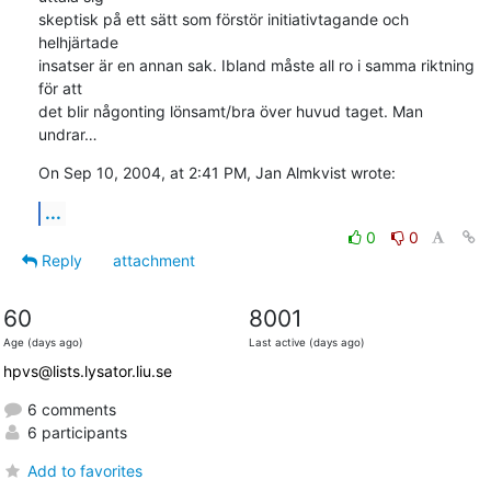
skeptisk på ett sätt som förstör initiativtagande och 
helhjärtade 

insatser är en annan sak. Ibland måste all ro i samma riktning 
för att 

det blir någonting lönsamt/bra över huvud taget. Man 
undrar…
On Sep 10, 2004, at 2:41 PM, Jan Almkvist wrote:
...
0
0
Reply
attachment
60
8001
Age (days ago)
Last active (days ago)
hpvs@lists.lysator.liu.se
6 comments
6 participants
Add to favorites