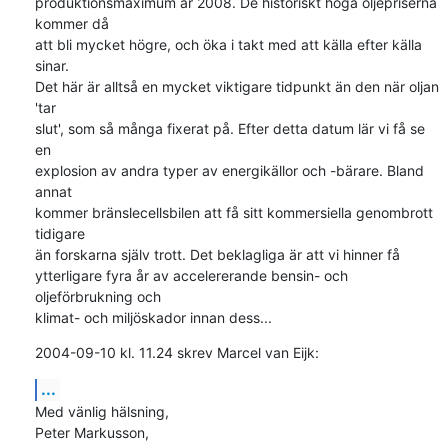
produktionsmaximum år 2008. De historiskt höga oljepriserna 
kommer då 

att bli mycket högre, och öka i takt med att källa efter källa 
sinar. 

Det här är alltså en mycket viktigare tidpunkt än den när oljan 
'tar 

slut', som så många fixerat på. Efter detta datum lär vi få se 
en 

explosion av andra typer av energikällor och -bärare. Bland 
annat 

kommer bränslecellsbilen att få sitt kommersiella genombrott 
tidigare 

än forskarna själv trott. Det beklagliga är att vi hinner få 

ytterligare fyra år av accelererande bensin- och 
oljeförbrukning och 

klimat- och miljöskador innan dess...
2004-09-10 kl. 11.24 skrev Marcel van Eijk:
...
Med vänlig hälsning,

Peter Markusson,
