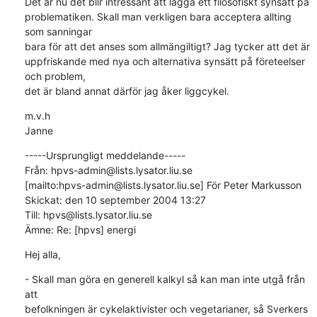
Det är nu det blir intressant att lägga ett filosofiskt synsätt på

problematiken. Skall man verkligen bara acceptera allting 
som sanningar

bara för att det anses som allmängiltigt? Jag tycker att det är

uppfriskande med nya och alternativa synsätt på företeelser 
och problem,

det är bland annat därför jag åker liggcykel.
m.v.h

Janne
-----Ursprungligt meddelande-----

Från: hpvs-admin@lists.lysator.liu.se

[mailto:hpvs-admin@lists.lysator.liu.se] För Peter Markusson

Skickat: den 10 september 2004 13:27

Till: hpvs@lists.lysator.liu.se

Ämne: Re: [hpvs] energi
Hej alla,
- Skall man göra en generell kalkyl så kan man inte utgå från 
att 

befolkningen är cykelaktivister och vegetarianer, så Sverkers 
