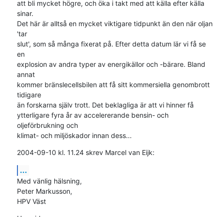
att bli mycket högre, och öka i takt med att källa efter källa 
sinar. 

Det här är alltså en mycket viktigare tidpunkt än den när oljan 
'tar 

slut', som så många fixerat på. Efter detta datum lär vi få se 
en 

explosion av andra typer av energikällor och -bärare. Bland 
annat 

kommer bränslecellsbilen att få sitt kommersiella genombrott 
tidigare 

än forskarna själv trott. Det beklagliga är att vi hinner få 

ytterligare fyra år av accelererande bensin- och 
oljeförbrukning och 

klimat- och miljöskador innan dess...
2004-09-10 kl. 11.24 skrev Marcel van Eijk:
...
Med vänlig hälsning,

Peter Markusson,

HPV Väst