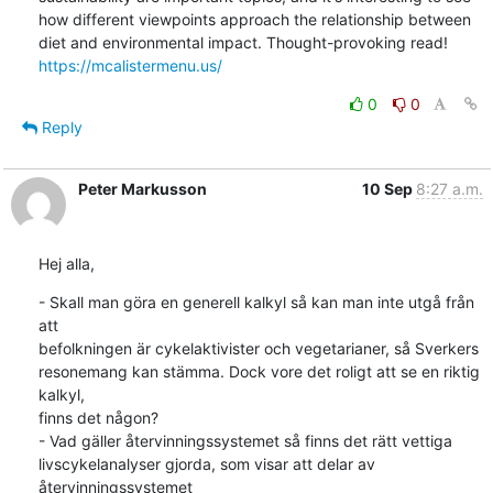
how different viewpoints approach the relationship between 
diet and environmental impact. Thought-provoking read! 
https://mcalistermenu.us/
0
0
Reply
Peter Markusson
10 Sep
8:27 a.m.
Hej alla,
- Skall man göra en generell kalkyl så kan man inte utgå från 
att 

befolkningen är cykelaktivister och vegetarianer, så Sverkers 

resonemang kan stämma. Dock vore det roligt att se en riktig 
kalkyl, 

finns det någon?

- Vad gäller återvinningssystemet så finns det rätt vettiga 

livscykelanalyser gjorda, som visar att delar av 
återvinningssystemet 
