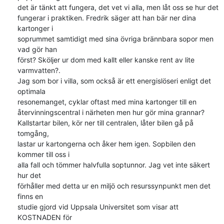
det är tänkt att fungera, det vet vi alla, men låt oss se hur det

fungerar i praktiken. Fredrik säger att han bär ner dina 
kartonger i

soprummet samtidigt med sina övriga brännbara sopor men 
vad gör han

först? Sköljer ur dom med kallt eller kanske rent av lite 
varmvatten?.

Jag som bor i villa, som också är ett energislöseri enligt det 
optimala

resonemanget, cyklar oftast med mina kartonger till en

återvinningscentral i närheten men hur gör mina grannar?

Kallstartar bilen, kör ner till centralen, låter bilen gå på 
tomgång,

lastar ur kartongerna och åker hem igen. Sopbilen den 
kommer till oss i

alla fall och tömmer halvfulla soptunnor. Jag vet inte säkert 
hur det

förhåller med detta ur en miljö och resurssynpunkt men det 
finns en

studie gjord vid Uppsala Universitet som visar att 
KOSTNADEN för
