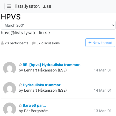
lists.lysator.liu.se
HPVS
hpvs@lists.lysator.liu.se
N
ew thread
23 participants
57 discussions
RE: [hpvs] Hydrauliska trummor.
by Lennart Håkansson (ESE)
14 Mar '01
Hydrauliska trummor.
by Lennart Håkansson (ESE)
14 Mar '01
Bara ett par...
by Pär Borgström
13 Mar '01