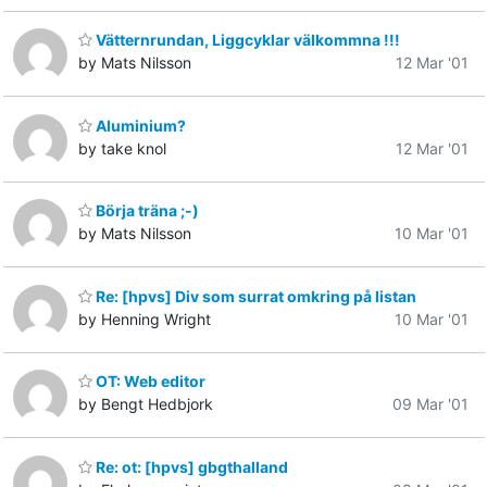
Vätternrundan, Liggcyklar välkommna !!!
by Mats Nilsson
12 Mar '01
Aluminium?
by take knol
12 Mar '01
Börja träna ;-)
by Mats Nilsson
10 Mar '01
Re: [hpvs] Div som surrat omkring på listan
by Henning Wright
10 Mar '01
OT: Web editor
by Bengt Hedbjork
09 Mar '01
Re: ot: [hpvs] gbgthalland