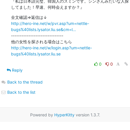
『私は日本語完璧、韓国人のスミンです。シンさんみたいな人探
してました！早速、何時会えますか？』
http://hero-ine.net/w/pvr.asp?um=nettle-
bugs%40lists.lysator.liu.se&cm=l...
------------------------------

http://hero-ine.net/w/login.asp?um=nettle-
bugs%40lists.lysator.liu.se
0
0
Reply
Back to the thread
Back to the list
Powered by
HyperKitty
version 1.3.7.