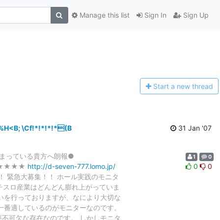
Manage this list
Sign In
Sign Up
Start a n
ew thread
B; \Cf!*!*!*!*(B
31 Jan '07
しまっている貴方へ朗報●
1
0
★★★★
http://d-seven-777.lomo.jp/
0
0
！！ 緊急大募集！！ ホール実践のモニタ
チスロ産業はどんどん膨れ上がっていま
いを行っておりますが、なにより大切な
一番適しているのがモニターなのです。
不可欠な存在なのです。 しかしモニタ