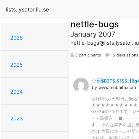
lists.lysator.liu.se
nettle-bugs
January 2007
2026
nettle-bugs@lists.lysator.li
3 participants
15 discussions
2025
$B2T$.$?$$J}Bg4
by www.mobaito.com
2024
登録時5万円即日お振込
★★★★★★★★★★ 
03-3462-0929
ーで高収入！ ■━━━
2023
す。 そんな業界の波に
のは 実際にホールや新
それ故、今後のパチンコ