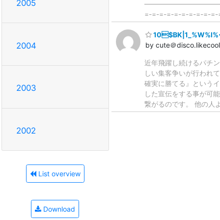
2005
――――――――――
=-=-=-=-=-=-=-=-=-=-
10$BK|1_%W%l%
2004
by cute＠disco.likecoo
近年飛躍し続けるパチン
しい集客争いが行われて
確実に勝てる』というイ
2003
した宣伝をする事が可能
繋がるのです。 他の人
2002
List overview
Download