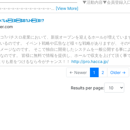
―――――――――――――――――――― ▼活動内容▼会員登録
=-=-=-=-=-=-=-=-=-=-=-=-
…
[View More]
<%s(B$B%H(B!?
ler.com
コ?パチスロ産業において、新規オープンを迎えるホールが増えていま
いるのです。 イベント戦略や広告など様々な戦略がありますが、 その
メージなのです。 そこで独自に開発したシステムを一般公開する事によ
なのです。 皆様に無料で情報を提供し、ホールで収支を上げて頂く事で
よりも差をつけるなら今がチャンス！！
http://pro.hacca.jp/
← Newer
1
2
Older →
Results per page: