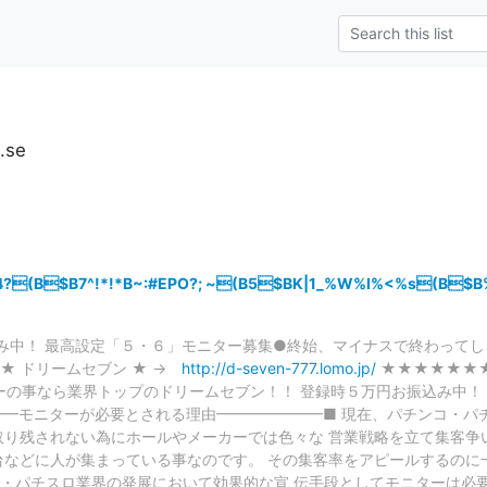
u.se
?(B$B7^!*!*B~:#EPO?; ~(B5$BK|1_%W%l%<%s(B$B%H<
み中！ 最高設定「５・６」モニター募集●終始、マイナスで終わって
★ ドリームセブン ★ →
http://d-seven-777.lomo.jp/
★★★★★★
 モニターの事なら業界トップのドリームセブン！！ 登録時５万円お振込み中
━━モニターが必要とされる理由━━━━━━━■ 現在、パチンコ・パ
取り残されない為にホールやメーカーでは色々な 営業戦略を立て集客争
台などに人が集まっている事なのです。 その集客率をアピールするのに
・パチスロ業界の発展において効果的な宣 伝手段としてモニターは必要