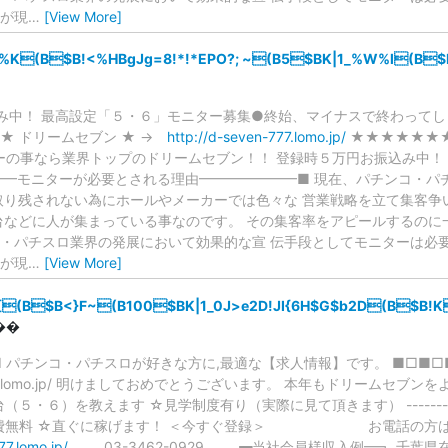
が現
…
[View More]
%K(B$B!<%HBgJg=8!*!*EPO?; ~(B5$BK|1_%W%l(B$B%
み中！ 最高設定「５・６」モニター募集●終始、マイナスで終わって
★ ドリームセブン ★ →
http://d-seven-777.lomo.jp/
★★★★★★
 モニターの事なら業界トップのドリームセブン！！ 登録時５万円お振込み中
━━モニターが必要とされる理由━━━━━━━■ 現在、パチンコ・パ
取り残されない為にホールやメーカーでは色々な 営業戦略を立て集客争
台などに人が集まっている事なのです。 その集客率をアピールするのに
・パチスロ業界の発展において効果的な宣 伝手段としてモニターは必要
が現
…
[View More]
3[(B$B<}F~(B100$BK|1_0J>e2D!JI{6H$G$b2D(B$B!K
���
□ パチンコ・パチスロが好きな方に,最適な【求人情報】です。 ■□■□
ven-777.lomo.jp/ 明けましておめでとうございます。 本年もドリーム
）を教えます ☆見学制度有り（実際に見て頂きます） ---------------------
 ☆登録費無料 ☆直ぐに稼げます！ ＜今すぐ登
77.lomo.jp/
03-3462-0929 ┏━当社会員様収入例━┓ 千葉県