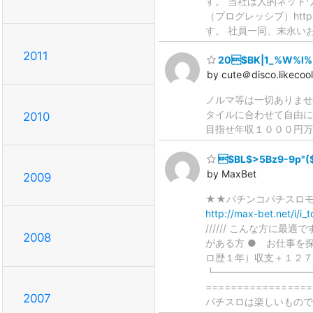
す。 当社は人的ネット
（プログレッシブ）http
す。 社員一同、末永い
2011
20$BK|1_%W%l%
by cute＠disco.likecoo
ノルマ等は一切ありませ
タイルに合わせて自由に
2010
目指せ年収１０００円
$BL$>5Bz9-9p"(
by MaxBet
2009
★★パチンコパチスロモ
http://max-bet.net/i/i_
////// こんな方に
2008
がある方 ● お仕事を
ロ歴１年）収支＋１２７
┗━━━━━━━━━
==============
2007
パチスロは楽しいもので