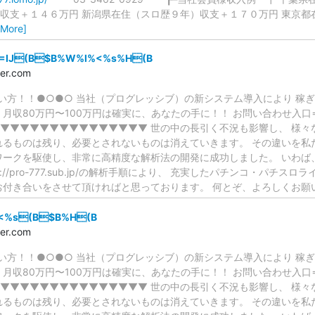
収支＋１４６万円 新潟県在住（スロ歴９年）収支＋１７０万円 東京都
 More]
=IJ(B$B%W%l%<%s%H(B
ler.com
い方！！●○●○ 当社（プログレッシブ）の新システム導入により 稼
80万円〜100万円は確実に、あなたの手に！！ お問い合わせ入口⇒http://p
▼▼▼▼▼▼▼▼▼▼▼▼▼▼▼ 世の中の長引く不況も影響し、 様々
れるものは残り、必要とされないものは消えていきます。 その違いを私
ワークを駆使し、非常に高精度な解析法の開発に成功しました。 いわば
://pro-777.sub.jp/の解析手順により、 充実したパチンコ・パチ
お付き合いをさせて頂ければと思っております。 何とぞ、よろしくお
<%s(B$B%H(B
ler.com
い方！！●○●○ 当社（プログレッシブ）の新システム導入により 稼
80万円〜100万円は確実に、あなたの手に！！ お問い合わせ入口⇒http://p
▼▼▼▼▼▼▼▼▼▼▼▼▼▼▼ 世の中の長引く不況も影響し、 様々
れるものは残り、必要とされないものは消えていきます。 その違いを私