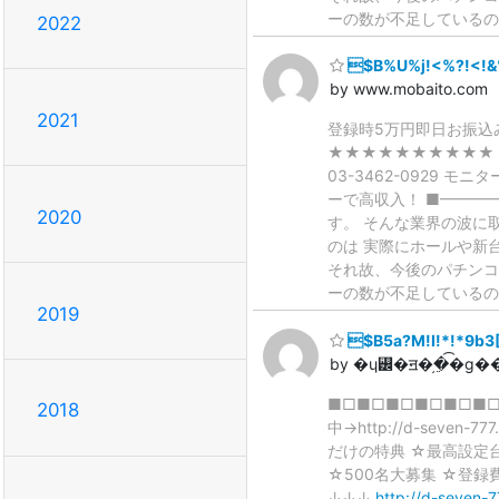
ーの数が不足しているの
2022
$B%U%j!<%?!<!&
by www.mobaito.com
2021
登録時5万円即日お振込
★★★★★★★★★★ 
03-3462-0929
ーで高収入！ ■━━━
2020
す。 そんな業界の波に
のは 実際にホールや新
それ故、今後のパチンコ
ーの数が不足しているの
2019
$B5a?M!I!*!*9b
by �ɥ꡼�ॻ�֥�ֵ�͡ɡ
■□■□■□■□■□■
2018
中→http://d-se
だけの特典 ☆最高設定台（５・６
☆500名大募集
↓↓↓
http://d-seven-7