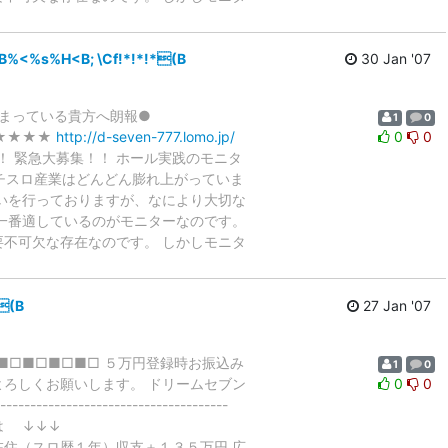
<%s%H<B; \Cf!*!*!*(B
30 Jan '07
しまっている貴方へ朗報●
1
0
★★★★
http://d-seven-777.lomo.jp/
0
0
！！ 緊急大募集！！ ホール実践のモニタ
チスロ産業はどんどん膨れ上がっていま
いを行っておりますが、なにより大切な
一番適しているのがモニターなのです。
不可欠な存在なのです。 しかしモニタ
(B
27 Jan '07
■□■□■□■□ ５万円登録時お振込み
1
0
セブンをよろしくお願いします。 ドリームセブン
0
0
------------------------
録＞ お電話の方は ↓↓↓
在住（スロ歴１年）収支＋１３５万円 広