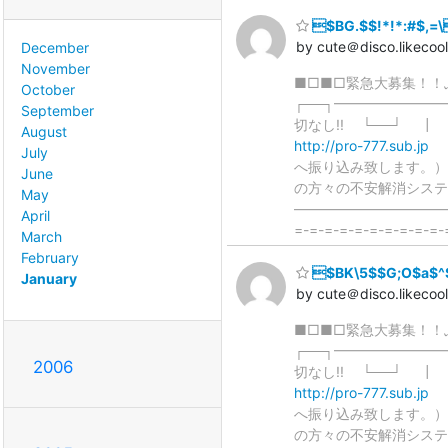
$BG.$$!*!*:#$,=
by cute＠disco.likecoo
December
November
■□■□緊急大募集！！
October
┌──┐━━━━━━━
September
切なし!! └──
August
http://pro-777.sub.jp
┗
July
へ振り込み致します。）
June
の方々の不安解消シス
May
――――――――――
April
=-=-=-=-=-=-=-=-=-=-
March
February
$BK\5$$G;O$a$^
January
by cute＠disco.likecoo
■□■□緊急大募集！！
┌──┐━━━━━━━
2006
切なし!! └──
http://pro-777.sub.jp
┗
へ振り込み致します。）
の方々の不安解消シス