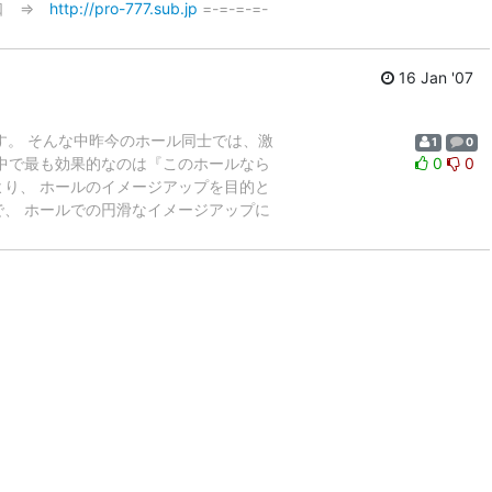
入口 ⇒
http://pro-777.sub.jp
=-=-=-=-
16 Jan '07
す。 そんな中昨今のホール同士では、激
1
0
中で最も効果的なのは『このホールなら
0
0
り、 ホールのイメージアップを目的と
、 ホールでの円滑なイメージアップに