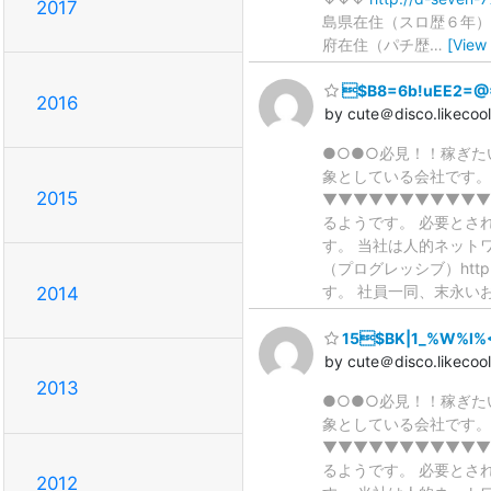
2017
島県在住（スロ歴６年）
府在住（パチ歴
…
[View
$B8=6b!uEE2=@
2016
by cute＠disco.likecoo
●○●○必見！！稼ぎた
象としている会社です。 月収
2015
▼▼▼▼▼▼▼▼▼▼▼
るようです。 必要とさ
す。 当社は人的ネット
（プログレッシブ）http
す。 社員一同、末永い
2014
15$BK|1_%W%l%
by cute＠disco.likecoo
2013
●○●○必見！！稼ぎた
象としている会社です。 月収
▼▼▼▼▼▼▼▼▼▼▼
るようです。 必要とさ
2012