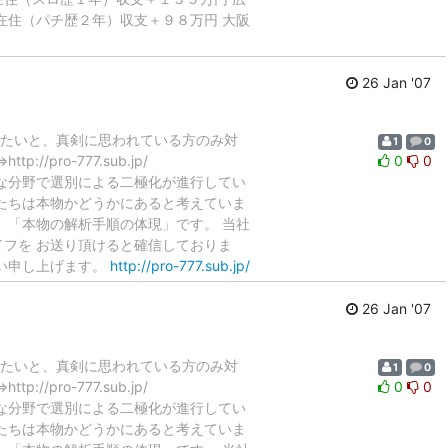
在住（パチ歴２年）収支＋９８万円 大阪
26 Jan '07
ぎたいと、真剣に思われている方のみ対
1
0
ro-777.sub.jp/
0
0
な分野で選別による二極化が進行してい
たちは本物かどうかにあると考えていま
、「本物の解析手順の体現」です。 当社
スロライフを お送り頂けると確信しておりま
願い申し上げます。
http://pro-777.sub.jp/
26 Jan '07
ぎたいと、真剣に思われている方のみ対
1
0
ro-777.sub.jp/
0
0
な分野で選別による二極化が進行してい
たちは本物かどうかにあると考えていま