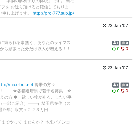
、「本物の解析手順の体現」です。 当社
スロライフを お送り頂けると確信しておりま
願い申し上げます。
http://pro-777.sub.jp/
23 Jan '07
に縛られる事無く、あなたのライフス
1
0
から頑張った分だけ収入が増える！！
0
0
23 Jan '07
ttp://max-bet.net
携帯の方→
1
0
！ ☆各都道府県で若干名募集！☆
0
0
をお考えの方 ● 欲しい物がある、したい事
（一部ご紹介）━━┓ 埼玉県在住（ス
歴９年）収支＋２２３万円
借金してまでやって ませんか？ 本来パチンコ・