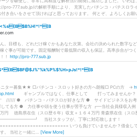
ワークを駆使し、非常に高精度な解析法の開発に成功しました。 いわば
://pro-777.sub.jp/の解析手順により、 充実したパチンコ・パチ
お付き合いをさせて頂ければと思っております。 何とぞ、よろしくお
<%s(B$B%H!*!*(B
ler.com
ん。目標も、どれだけ稼ぐかもあなた次第。会社の決められた数字など
稼ぐ事が可能です。固定報酬制で最低限の収入も保証。高率歩合がつく
万！！
http://pro-777.sub.jp
$*(B$BF@$J%"%k%P%$%H>pJs!*!*(B
ニター募集★★ □パチンコ・スロット好きの方へ朗報□ PCの方 →
h
top.html
ギャンブルではなく、仕事として 打ってみませんか？
最適です ////// ● パチンコ・パチスロが好きな方 ● サイドビジネス
探してる方 ● 力仕事や頭を使う仕事が苦手な方 ┏━当社会員様収入例
万円 徳島県在住（スロ歴６年）収支＋１６４万円 青森県在住（スロ
━━━━━━━━━┛ 当社スタッフが、丁寧に対応致します！
============================ いつも負けていませんか？
す。 当社と一緒に
…
[View More]