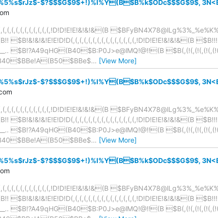
%s$rJz$-$?$$$G$9$+!)%l%Y(B$B%k$ODc$$$G$9$, 3N<B
com
(,(,(,(,(,(,(,(,(,(,(,(,(,!D!D!E!E!&!&!&(B $BFyBN4X78@lLg%3
!&!&!&!E!E!D!D(,(,(,(,(,(,(,(,(,(,(,(,(,(,(,!D!D!E!E!&!&!&(B $B!!!!!!!
_.. $B!?A49qHG(B40$B:P0J>e@lMQ!@!!(B $B(,(!(,(!(,(!(,(!(,(!(,(!(
40$BBe!A(B50$BBe$
…
[View More]
%s$rJz$-$?$$$G$9$+!)%l%Y(B$B%k$ODc$$$G$9$, 3N<B
.com
(,(,(,(,(,(,(,(,(,(,(,(,(,!D!D!E!E!&!&!&(B $BFyBN4X78@lLg%3
!&!&!&!E!E!D!D(,(,(,(,(,(,(,(,(,(,(,(,(,(,(,!D!D!E!E!&!&!&(B $B!!!!!!!
_.. $B!?A49qHG(B40$B:P0J>e@lMQ!@!!(B $B(,(!(,(!(,(!(,(!(,(!(,(!(
40$BBe!A(B50$BBe$
…
[View More]
%s$rJz$-$?$$$G$9$+!)%l%Y(B$B%k$ODc$$$G$9$, 3N<B
com
(,(,(,(,(,(,(,(,(,(,(,(,(,!D!D!E!E!&!&!&(B $BFyBN4X78@lLg%3
!&!&!&!E!E!D!D(,(,(,(,(,(,(,(,(,(,(,(,(,(,(,!D!D!E!E!&!&!&(B $B!!!!!!!
_.. $B!?A49qHG(B40$B:P0J>e@lMQ!@!!(B $B(,(!(,(!(,(!(,(!(,(!(,(!(