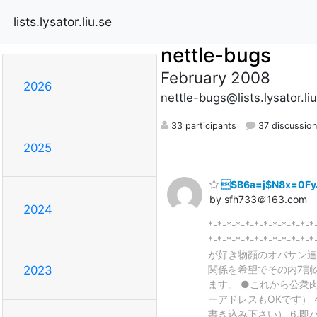
lists.lysator.liu.se
nettle-bugs
February 2008
2026
nettle-bugs@lists.lysator.li
33 participants
37 discussio
2025
$B6a=j$N8x=0F
by sfh733＠163.com
2024
*-*-*-*-*-*-*-*-*
*-*-*-*-*-*-*-*-*
が好き物顔のオバサン達が
関係を希望でその内7割
2023
ます。 ●これから公衆肉
ーアドレスもOKです） 
書き込み下さい） 6.