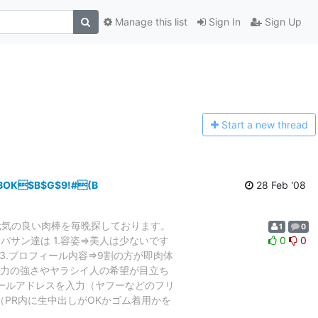
Manage this list
Sign In
Sign Up
Start a n
ew thread
BOK$B$G$9!#(B
28 Feb '08
衆肉便器オバサンが元気の良い肉棒を毎晩探しております。
1
0
用中の公衆肉便器オバサン達は 1.容姿⇒美人は少ないです
0
0
 3.プロフィール内容⇒9割の方が即肉体
精力の強さやヤラシイ人の希望が目立ち
.メールアドレスを入力（ヤフーなどのフリ
（PR内に生中出しがOKかゴム着用かを