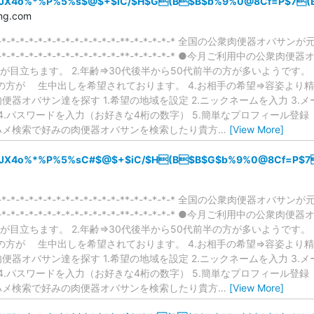
yJX4o%*%P%5%s$@$+$iC/$H$G(B$B$b%9%0@8Cf=P$7(
ng.com
-*-*-*-*-*-*-*-*-*-*-*-*-*-*-*-*-**-*-*-*-*-* 全国の公
-*-*-*-*-*-*-*-*-*-*-*-*-*-*-*-*-**-*-*-*-*-* ●今月ご利
目立ちます。 2.年齢⇒30代後半から50代前半の方が多いようです。
の方が 生中出しを希望されております。 4.お相手の希望⇒容姿より
便器オバサン達を探す 1.希望の地域を設定 2.ニックネームを入力 3
4.パスワードを入力（お好きな4桁の数字） 5.簡単なプロフィール登録
即ハメ検索で好みの肉便器オバサンを検索したり貴方
…
[View More]
yJX4o%*%P%5%sC#$@$+$iC/$H(B$B$G$b%9%0@8Cf=P$7
-*-*-*-*-*-*-*-*-*-*-*-*-*-*-*-*-**-*-*-*-*-* 全国の公
-*-*-*-*-*-*-*-*-*-*-*-*-*-*-*-*-**-*-*-*-*-* ●今月ご利
目立ちます。 2.年齢⇒30代後半から50代前半の方が多いようです。
の方が 生中出しを希望されております。 4.お相手の希望⇒容姿より
便器オバサン達を探す 1.希望の地域を設定 2.ニックネームを入力 3
4.パスワードを入力（お好きな4桁の数字） 5.簡単なプロフィール登録
即ハメ検索で好みの肉便器オバサンを検索したり貴方
…
[View More]