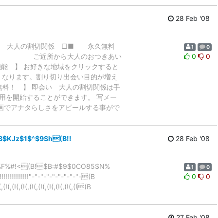
28 Feb '08
い 大人の割切関係 □■ 永久無料
1
0
--------- ご近所から大人のおつきあい
0
0
能 】 お好きな地域をクリックすると
に なります。割り切り出会い目的が増え
料！ 】 即会い 大人の割切関係は手
用を開始することができます。 写メー
画でアナタらしさをアピールする事がで
$KJz$1$^$9$h(B!!
28 Feb '08
%_%e%K%F%#!<(B!$B:#$9$0CO85$N%
1
0
!!!!!!!!!!!"-"-"-"-"-"-"-"-"-(B
0
0
,(!(,(!(,(!(,(!(,(!(,(!(,(!(B
27 Feb '08