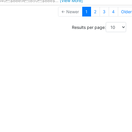
40$BBe!A(B50$BBe$
…
[View More]
← Newer
1
2
3
4
Olde
Results per page: