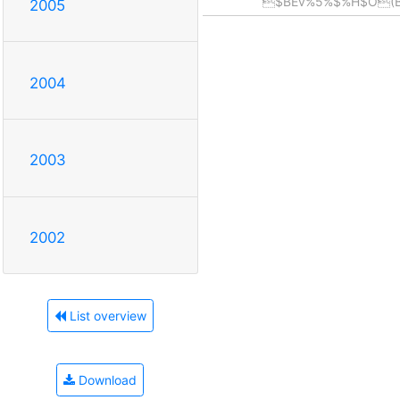
$BEv%5%$%H$O(B
2005
2004
2003
2002
List overview
Download