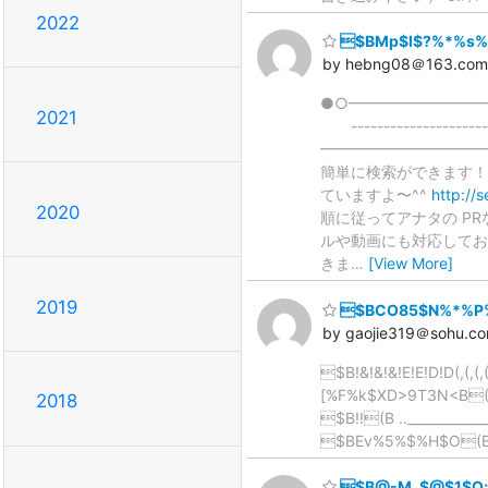
2022
$BMp$l$?%*%s%
by hebng08＠163.com
●○━━━━━━━━
2021
-------------
━━━━━━━━━━━
簡単に検索ができます！
ていますよ〜^^
http://
2020
順に従ってアナタの P
ルや動画にも対応してお
きま
…
[View More]
2019
$BCO85$N%*%P%5
by gaojie319＠sohu.c
$B!&!&!&!E!E!D!D(,(,
[%F%k$XD>9T3N<B(B!! $B
2018
$B!!(B .._____________
$BEv%5%$%H$O(B
$B@-M_$@$1$O;_