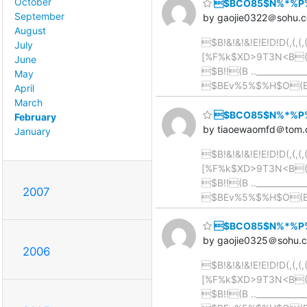
October
$BCO85$N%*%P%5
September
by gaojie0322＠sohu.
August
$B!&!&!&!E!E!D!D(,(,
July
[%F%k$XD>9T3N<B(B!! $B
June
$B!!(B .._____________
May
$BEv%5%$%H$O(B
April
March
$BCO85$N%*%P%5
February
by tiaoewaomfd＠tom
January
$B!&!&!&!E!E!D!D(,(,
[%F%k$XD>9T3N<B(B!! $B
$B!!(B .._____________
2007
$BEv%5%$%H$O(B
$BCO85$N%*%P%5
by gaojie0325＠sohu.
2006
$B!&!&!&!E!E!D!D(,(,
[%F%k$XD>9T3N<B(B!! $B
$B!!(B .._____________