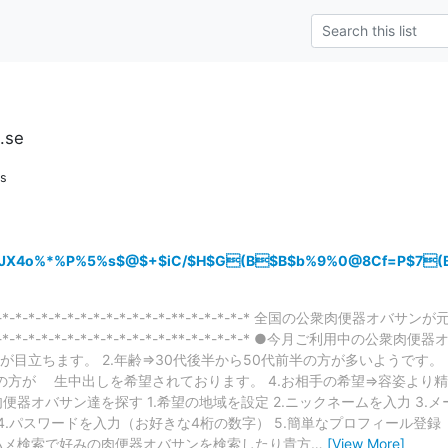
u.se
ns
yJX4o%*%P%5%s$@$+$iC/$H$G(B$B$b%9%0@8Cf=P$7(
-*-*-*-*-*-*-*-*-*-*-*-*-*-*-*-*-**-*-*-*-*-* 全国の公
-*-*-*-*-*-*-*-*-*-*-*-*-*-*-*-*-**-*-*-*-*-* ●今月ご利
目立ちます。 2.年齢⇒30代後半から50代前半の方が多いようです。
の方が 生中出しを希望されております。 4.お相手の希望⇒容姿より
便器オバサン達を探す 1.希望の地域を設定 2.ニックネームを入力 3
4.パスワードを入力（お好きな4桁の数字） 5.簡単なプロフィール登録
即ハメ検索で好みの肉便器オバサンを検索したり貴方
…
[View More]