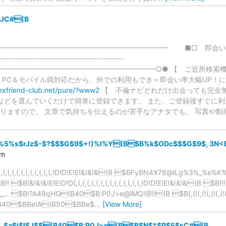
JC#(B
━━━━━━━━━━━━━━━━━━━━━━━━━ ■□ 即会
----------------------------------------
━━━━━━━━━━━━━━━━━━━━━━○● 【 ご近所検索機
 PC＆モバイル両対応だから、外での利用もでき＝即会い率大幅UP！
sexfriend-club.net/pure/?www2
【 不倫ナビどれだけ出会っても完全無
Rなどを選んでいくだけで簡単に登録できます。 また、ご登録後すぐに利
りますので、 文章で気持ちを伝えるのが苦手なアナタでも、 写真や動
%s$rJz$-$?$$$G$9$+!)%l%Y(B$B%k$ODc$$$G$9$, 3N<B
om
(,(,(,(,(,(,(,(,(,(,(,(,(,!D!D!E!E!&!&!&(B $BFyBN4X78@lLg%3
!&!&!&!E!E!D!D(,(,(,(,(,(,(,(,(,(,(,(,(,(,(,!D!D!E!E!&!&!&(B $B!!!!!!!
_.. $B!?A49qHG(B40$B:P0J>e@lMQ!@!!(B $B(,(!(,(!(,(!(,(!(,(!(,(!(
40$BBe!A(B50$BBe$
…
[View More]
$a$i$l$J$$(B40$B:P0J>e(B$B$N$*$P$5$sC#(B