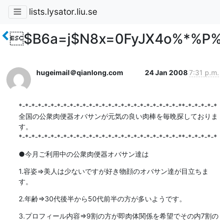
lists.lysator.liu.se
$B6a=j$N8x=0FyJX4o%*%P
hugeimail＠qianlong.com
24 Jan 2008
7:31 p.m.
*-*-*-*-*-*-*-*-*-*-*-*-*-*-*-*-*-*-*-*-*-*-*-*-*-**-*-*-*-*-*

全国の公衆肉便器オバサンが元気の良い肉棒を毎晩探しておりま
す。

*-*-*-*-*-*-*-*-*-*-*-*-*-*-*-*-*-*-*-*-*-*-*-*-*-**-*-*-*-*-*
●今月ご利用中の公衆肉便器オバサン達は
1.容姿⇒美人は少ないですが好き物顔のオバサン達が目立ちま
す。
2.年齢⇒30代後半から50代前半の方が多いようです。
3.プロフィール内容⇒9割の方が即肉体関係を希望でその内7割の