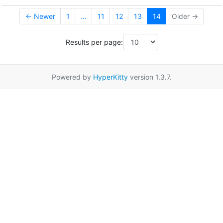
← Newer
1
...
11
12
13
14
Older →
Results per page:
Powered by
HyperKitty
version 1.3.7.