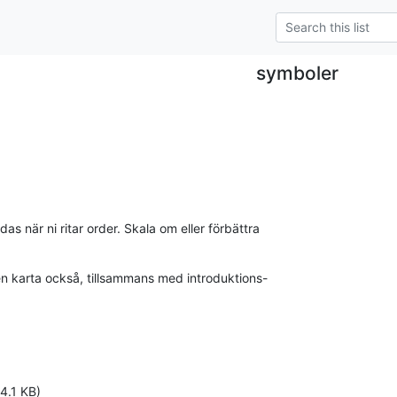
symboler
s när ni ritar order. Skala om eller förbättra

en karta också, tillsammans med introduktions-

4.1 KB)