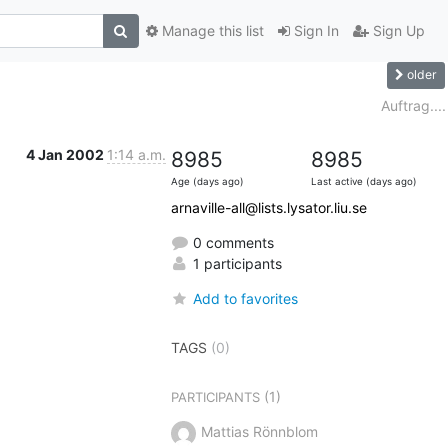
Manage this list
Sign In
Sign Up
older
Auftrag....
4 Jan 2002
1:14 a.m.
8985
8985
Age (days ago)
Last active (days ago)
arnaville-all@lists.lysator.liu.se
0 comments
1 participants
Add to favorites
TAGS
(0)
(1)
PARTICIPANTS
Mattias Rönnblom