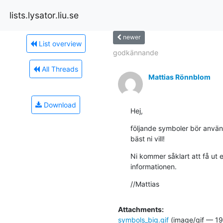
lists.lysator.liu.se
newer
List overview
godkännande
All Threads
Mattias Rönnblom
Download
Hej,
följande symboler bör använda
bäst ni vill!
Ni kommer såklart att få ut 
informationen.
//Mattias
Attachments:
symbols_big.gif
(image/gif — 19