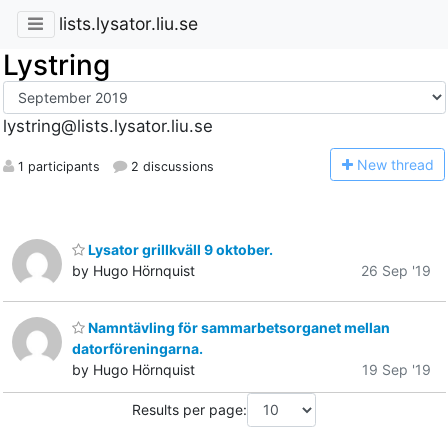
lists.lysator.liu.se
Lystring
lystring@lists.lysator.liu.se
N
ew thread
1 participants
2 discussions
Lysator grillkväll 9 oktober.
by Hugo Hörnquist
26 Sep '19
Namntävling för sammarbetsorganet mellan
datorföreningarna.
by Hugo Hörnquist
19 Sep '19
Results per page: