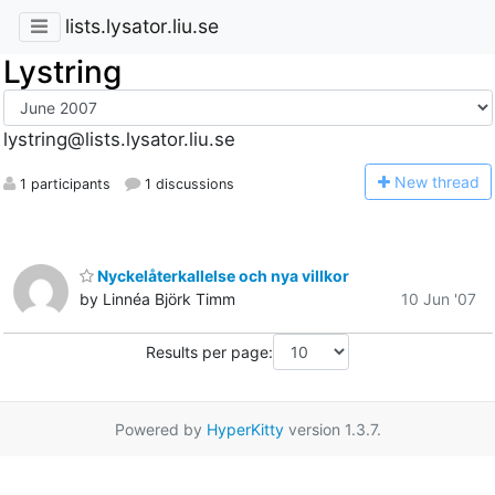
lists.lysator.liu.se
Lystring
lystring@lists.lysator.liu.se
N
ew thread
1 participants
1 discussions
Nyckelåterkallelse och nya villkor
by Linnéa Björk Timm
10 Jun '07
Results per page:
Powered by
HyperKitty
version 1.3.7.