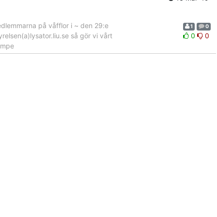
edlemmarna på våfflor i ~ den 29:e
1
0
elsen(a)lysator.liu.se så gör vi vårt
0
0
Kempe