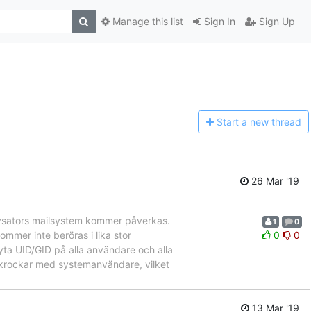
Manage this list
Sign In
Sign Up
Start a n
ew thread
26 Mar '19
Lysators mailsystem kommer påverkas.
1
0
mmer inte beröras i lika stor
0
0
ta UID/GID på alla användare och alla
 krockar med systemanvändare, vilket
13 Mar '19