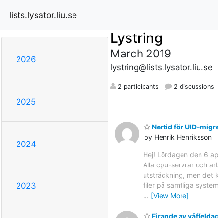
lists.lysator.liu.se
Lystring
March 2019
2026
lystring@lists.lysator.liu.se
2 participants
2 discussions
2025
Nertid för UID-mig
by Henrik Henriksson
2024
Hej! Lördagen den 6 ap
Alla cpu-servrar och ar
utsträckning, men det 
filer på samtliga syst
2023
…
[View More]
Firande av våffelda