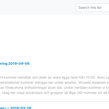
rering 2019-04-06
ril kommer hemdisk och delar av www ligga nere från 10:00. Även 
betsstationer kommer stängas ner under arbetet. Virtuella maskiner ko
kan förekomma driftstörningar även där. Under nertiden kommer vi by
em. Idag har vissa användare och grupper så låga UID-nummer att de
gen i ~ 2019-03-29