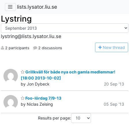
lists.lysator.liu.se
Lystring
lystring@lists.lysator.liu.se
N
ew thread
2 participants
2 discussions
Grillkväll för både nya och gamla medlemmar!
[18:00 2013-10-02]
by Jon Dybeck
20 Sep '13
Foo-lördag 7/9-13
by Niclas Zeising
05 Sep '13
Results per page: