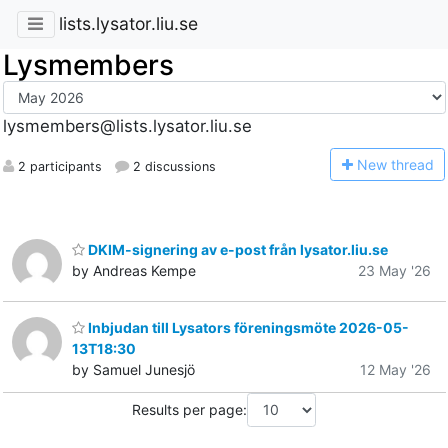
lists.lysator.liu.se
Lysmembers
lysmembers@lists.lysator.liu.se
N
ew thread
2 participants
2 discussions
DKIM-signering av e-post från lysator.liu.se
by Andreas Kempe
23 May '26
Inbjudan till Lysators föreningsmöte 2026-05-
13T18:30
by Samuel Junesjö
12 May '26
Results per page: