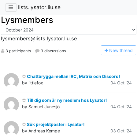
lists.lysator.liu.se
Lysmembers
lysmembers@lists.lysator.liu.se
N
ew thread
3 participants
3 discussions
Chattbrygga mellan IRC, Matrix och Discord!
by littlefox
04 Oct '24
Till dig som är ny medlem hos Lysator!
by Samuel Junesjö
04 Oct '24
Sök projektposter i Lysator!
by Andreas Kempe
03 Oct '24