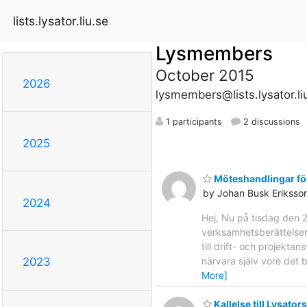
lists.lysator.liu.se
Lysmembers
October 2015
2026
lysmembers@lists.lysator.li
1 participants
2 discussions
2025
Möteshandlingar för
by Johan Busk Eriksso
2024
Hej, Nu på tisdag den 
verksamhetsberättelsen
till drift- och projekt
närvara själv vore det 
2023
More]
Kallelse till Lysato