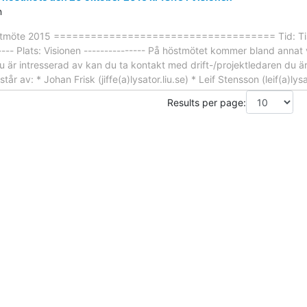
n
s höstmöte 2015 ==================================== Tid: Tisd
----- Plats: Visionen --------------- På höstmötet kommer bland annat 
du är intresserad av kan du ta kontakt med drift-/projektledaren du är
r av: * Johan Frisk (jiffe(a)lysator.liu.se) * Leif Stensson (leif(a)lys
Results per page: