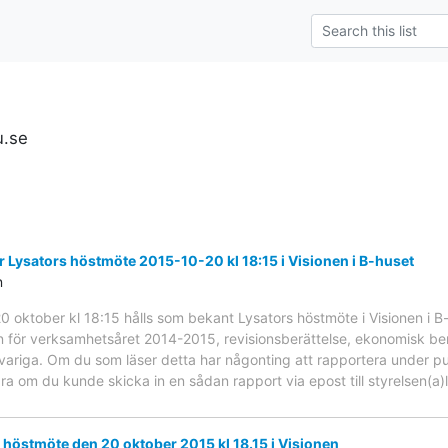
u.se
 Lysators höstmöte 2015-10-20 kl 18:15 i Visionen i B-huset
n
20 oktober kl 18:15 hålls som bekant Lysators höstmöte i Visionen i
 för verksamhetsåret 2014-2015, revisionsberättelse, ekonomisk ber
ansvariga. Om du som läser detta har någonting att rapportera under pu
bra om du kunde skicka in en sådan rapport via epost till styrelsen(a)
rs höstmöte den 20 oktober 2015 kl 18.15 i Visionen