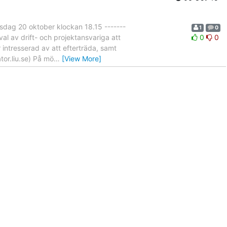
ag 20 oktober klockan 18.15 -------
1
0
val av drift- och projektansvariga att
0
0
 intresserad av att efterträda, samt
ator.liu.se) På mö
…
[View More]