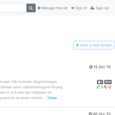
Manage this list
Sign In
Sign Up
Start a n
ew thread
15 Oct '15
 B-huset. Här kommer dagordningen,
1
0
ättelse samt valberedningens förslag
0
0
nkt 8 och inte har möjlighet att
lysator.liu.se innan mötets
…
[View
06 Oct '15