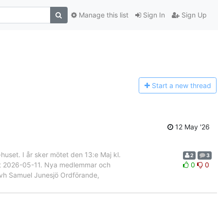
Manage this list
Sign In
Sign Up
Start a n
ew thread
12 May '26
huset. I år sker mötet den 13:e Maj kl.
2
3
ast 2026-05-11. Nya medlemmar och
0
0
Mvh Samuel Junesjö Ordförande,