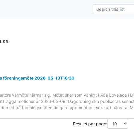
u.se
tors föreningsmöte 2026-05-13T18:30
ysators vårmöte närmar sig. Mötet sker som vanligt i Ada Lovelace i B-
 att lägga motioner är 2026-05-09. Dagordning ska publiceras sen
it med på föreningsmöten tidigare uppmuntras extra att närvara! 
Results per page: