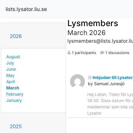
lists.lysator.liu.se
Lysmembers
March 2026
2026
lysmembers@lists.lysator.li
1 participants
1 discussions
August
July
June
May
Inbjudan till Lysa
April
by Samuel Junesjö
March
February
Hej Listan, Tiden för L
January
18:30. Sista datum för
medlemmar som inte var
Lysator
2025