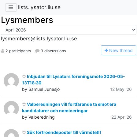
lists.lysator.liu.se
Lysmembers
lysmembers@lists.lysator.liu.se
N
ew thread
2 participants
3 discussions
Inbjudan till Lysators föreningsmöte 2026-05-
13T18:30
by Samuel Junesjö
12 May '26
Valberedningen vill fortfarande ta emot era
kandidaturer och nomineringar
by Valberedning
22 Apr '26
Sök förtroendeposter till vårmötet!!