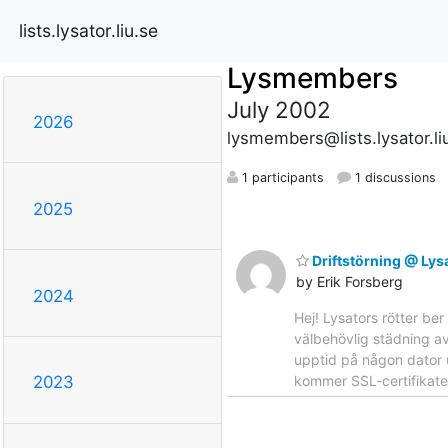
lists.lysator.liu.se
Lysmembers
July 2002
2026
lysmembers@lists.lysator.li
1 participants
1 discussions
2025
Driftstörning @ Lysa
by Erik Forsberg
2024
Hej! Lysators rötter be
välbehövlig städning av
upptid på någon dator 
kommer SSL-certifikaten 
2023