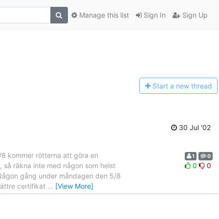
Manage this list
Sign In
Sign Up
Start a n
ew thread
30 Jul '02
4/8 kommer rötterna att göra en
1
0
s, så räkna inte med någon som helst
0
0
.se Någon gång under måndagen den 5/8
ättre certifikat
…
[View More]