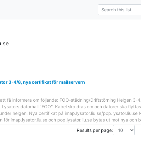
u.se
tor 3-4/8, nya certifikat för mailservern
r att få informera om följande: FOO-städning/Driftstörning Helgen 3-
 Lysators datorhall "FOO". Kabel ska dras om och datorer ska flytta
under helgen. Nya certifikat på imap.lysator.liu.se/pop.lysator.liu
för imap.lysator.liu.se och pop.lysator.liu.se bytas ut mot nya och b
Results per page: