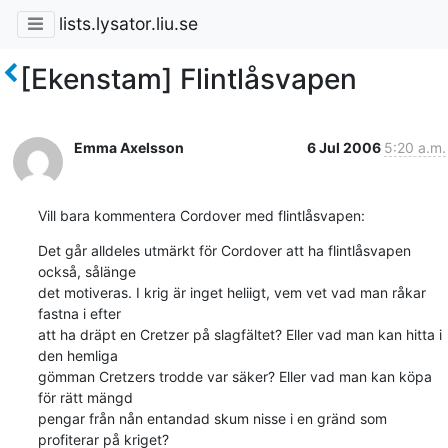
lists.lysator.liu.se
[Ekenstam] Flintlåsvapen
Emma Axelsson
6 Jul 2006
5:20 a.m.
Vill bara kommentera Cordover med flintlåsvapen:
Det går alldeles utmärkt för Cordover att ha flintlåsvapen 
också, sålänge 

det motiveras. I krig är inget heliigt, vem vet vad man råkar 
fastna i efter 

att ha dräpt en Cretzer på slagfältet? Eller vad man kan hitta i 
den hemliga 

gömman Cretzers trodde var säker? Eller vad man kan köpa 
för rätt mängd 

pengar från nån entandad skum nisse i en gränd som 
profiterar på kriget?