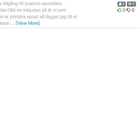
tillgång till lysators epostlista
3
2
dan fått en inbjudan så är ni som
0
0
n er primära epost så lägger jag till er
istan.
…
[View More]