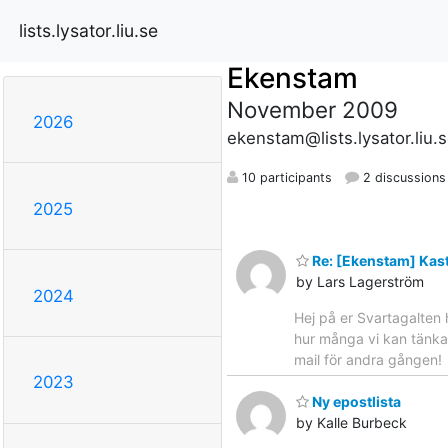
lists.lysator.liu.se
Ekenstam
November 2009
2026
ekenstam@lists.lysator.liu.
10 participants
2 discussions
2025
Re: [Ekenstam] Kas
by Lars Lagerström
2024
Hej på er Svartagalten 
hur många vi kan tänka
mail för andra gången!
2023
Ny epostlista
by Kalle Burbeck