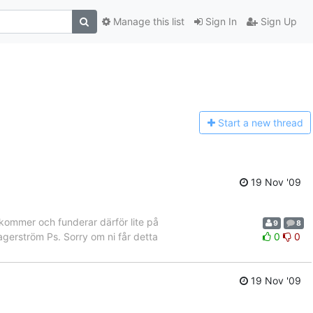
Manage this list
Sign In
Sign Up
Start a n
ew thread
19 Nov '09
 kommer och funderar därför lite på
9
8
gerström Ps. Sorry om ni får detta
0
0
19 Nov '09