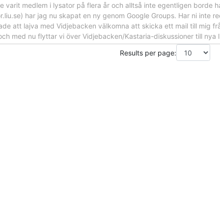
 varit medlem i lysator på flera år och alltså inte egentligen borde ha 
or.liu.se) har jag nu skapat en ny genom Google Groups. Har ni inte re
ade att lajva med Vidjebacken välkomna att skicka ett mail till mig frå
n och med nu flyttar vi över Vidjebacken/Kastaria-diskussioner till nya l
Results per page: