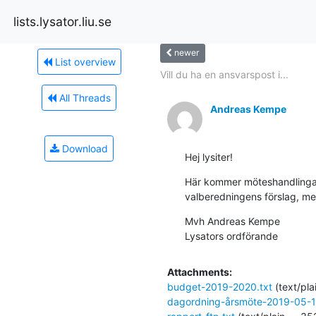
lists.lysator.liu.se
newer
List overview
Vill du ha en ansvarspost i...
All Threads
Andreas Kempe
Download
Hej lysiter!
Här kommer möteshandlingarn
valberedningens förslag, men
Mvh Andreas Kempe

Lysators ordförande
Attachments:
budget-2019-2020.txt
(text/pla
dagordning-årsmöte-2019-05-1