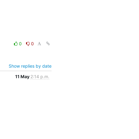
0
0
Show replies by date
11 May
2:14 p.m.