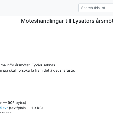
Möteshandlingar till Lysators årsm
a inför årsmötet. Tyvärr saknas

 jag skall försöka få fram det å det snaraste.
in — 906 bytes)
5.txt
(text/plain — 1.3 KB)