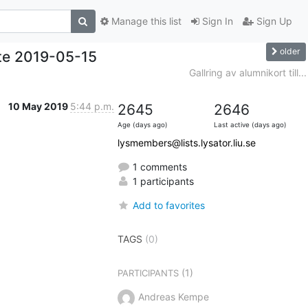
Manage this list
Sign In
Sign Up
older
öte 2019-05-15
Gallring av alumnikort till...
10 May 2019
5:44 p.m.
2645
2646
Age (days ago)
Last active (days ago)
lysmembers@lists.lysator.liu.se
1 comments
1 participants
Add to favorites
TAGS
(0)
(1)
PARTICIPANTS
Andreas Kempe