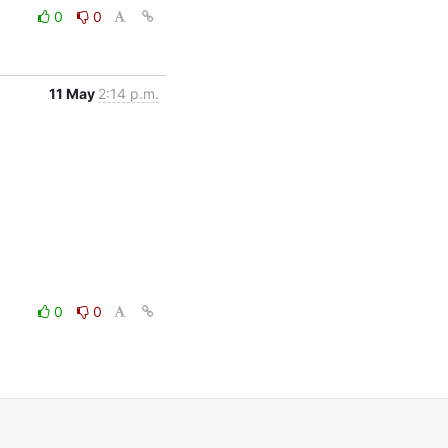
0
0
11 May
2:14 p.m.
0
0