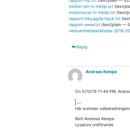
rapport-ftp.txt
(text/plain — 35
motion-om-tv-inköp.txt
(text/pl
motionssvar-tv-inköp.txt
(text/p
rapport-inbyggda-hack.txt
(tex
rapport-www.txt
(text/plain — 
verksamhetsberättelse-2018-20
Reply
Andreas Kempe
On 5/10/19 11:44 PM, Andre
...
Här kommer valberedningens 
Mvh Andreas Kempe

Lysators ordförande