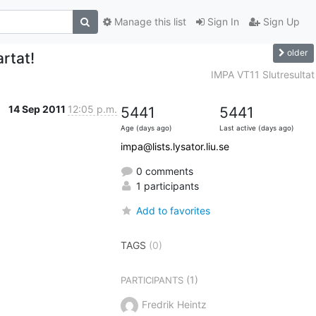
Manage this list
Sign In
Sign Up
older
rtat!
IMPA VT11 Slutresultat
14 Sep 2011
12:05 p.m.
5441
5441
Age (days ago)
Last active (days ago)
impa@lists.lysator.liu.se
0 comments
1 participants
Add to favorites
TAGS
(0)
(1)
PARTICIPANTS
Fredrik Heintz