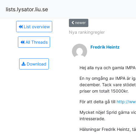
lists.lysator.liu.se
newer
List overview
Nya rankingregler
All Threads
Fredrik Heintz
Download
Hej alla nya och gamla IMPA
En ny omgång av IMPA är igå
december. Tack vare stödet f
priser om totalt 15000kr.
För att delta gå till 
http://ww
Mycket nöje! Sprid gärna vida
intresserade.
Hälsningar Fredrik Heintz, t