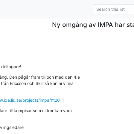
Ny omgång av IMPA har sta
-deltagare!
ng. Den pågår fram till och med den 4:e

rån Ericsson och Skill så kan ni vinna

w.ida.liu.se/projects/impa/ht2011
re till kompisar som ni tror kan vara

ävlingsledare