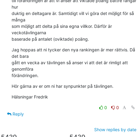
till förändringen är att vi anser att viktade poäng bättre fångar 
hur 

duktig en deltagare är. Samtidigt vill vi göra det möjligt för så 
många 

som möjligt att delta på sina egna villkor. Därför är 
veckotävlingarna 

baserade på antalet (oviktade) poäng.
Jag hoppas att ni tycker den nya rankingen är mer rättvis. Då 
det bara 

gått en vecka av tävlingen så anser vi att det är rimligt att 
genomföra 

förändringen.
Hör gärna av er om ni har synpunkter på tävlingen.
Hälsningar Fredrik
0
0
Reply
Show replies by date