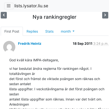
lists.lysator.liu.se
Nya rankingregler
First Post
Replies
Stats
month
Fredrik Heintz
18 Sep 2011
3:24 p.m.
God kväll kära IMPA-deltagare,
vi har beslutat ändra reglerna för rankingen något. I 
totaltävlingen är 

det först och främst de viktade poängen som räknas och 
sedan antalet 

lösta uppgifter. I veckotävlingarna är det först poängen och 
sedan 

antalet lösta uppgifter som räknas. Innan var det tvärt om. 
Anledningen 
