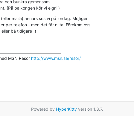
tanna och bunkra gemensam 

nt. (På balkongen kör vi elgrill)
(eller maila) annars ses vi på lördag. Möjligen 

r per telefon - men det får ni ta. Förekom oss 

eller bä tidigare=)
__________________________________

 med MSN Resor 
http://www.msn.se/resor/
Powered by
HyperKitty
version 1.3.7.