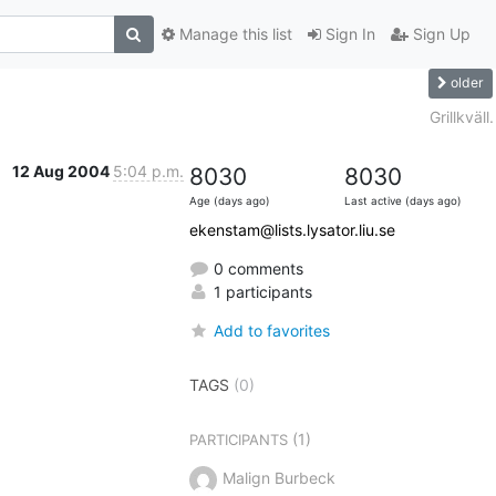
Manage this list
Sign In
Sign Up
older
Grillkväll.
12 Aug 2004
5:04 p.m.
8030
8030
Age (days ago)
Last active (days ago)
ekenstam@lists.lysator.liu.se
0 comments
1 participants
Add to favorites
TAGS
(0)
(1)
PARTICIPANTS
Malign Burbeck