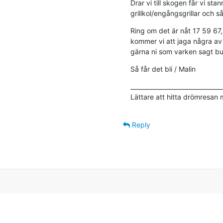
Drar vi till skogen får vi s
grillkol/engångsgrillar och så
Ring om det är nåt 17 59 67, 
kommer vi att jaga några av e
gärna ni som varken sagt bu 
Så får det bli / Malin
_______________________________
Lättare att hitta drömresan
Reply