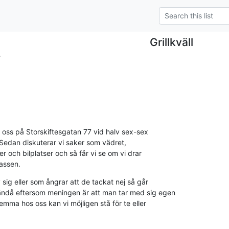
Grillkväll
.
os oss på Storskiftesgatan 77 vid halv sex-sex 

 Sedan diskuterar vi saker som vädret, 

er och bilplatser och så får vi se om vi drar 

rassen.
sig eller som ångrar att de tackat nej så går 

ndå eftersom meningen är att man tar med sig egen 

mma hos oss kan vi möjligen stå för te eller 
