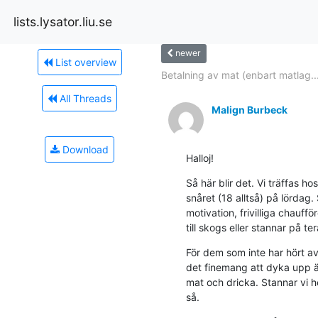
lists.lysator.liu.se
newer
List overview
Betalning av mat (enbart matlag..
All Threads
Malign Burbeck
Download
Halloj!
Så här blir det. Vi träffas h
snåret (18 alltså) på lördag.
motivation, frivilliga chaufför
till skogs eller stannar på te
För dem som inte har hört av 
det finemang att dyka upp ä
mat och dricka. Stannar vi he
så.