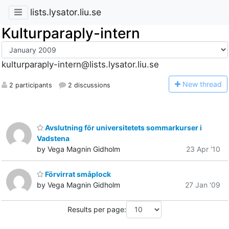
lists.lysator.liu.se
Kulturparaply-intern
kulturparaply-intern@lists.lysator.liu.se
N
ew thread
2 participants
2 discussions
Avslutning för universitetets sommarkurser i
Vadstena
by Vega Magnin Gidholm
23 Apr '10
Förvirrat småplock
by Vega Magnin Gidholm
27 Jan '09
Results per page: