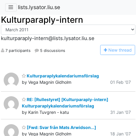
lists.lysator.liu.se
Kulturparaply-intern
kulturparaply-intern@lists.lysator.liu.se
N
ew thread
7 participants
5 discussions
Kulturparaplykalendariumsförslag
by Vega Magnin Gidholm
01 Feb '07
RE: [Rullestyret] [Kulturparaply-intern]
Kulturparaplykalendariumsförslag
by Karin Tuvgren - katu
31 Jan '07
[Fwd: Svar från Mats Arwidson...]
by Vega Magnin Gidholm
18 Jan '07