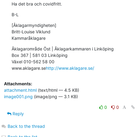
Ha det bra och covidfritt.
B-L
[Åklagarmyndigheten]

Britt-Louise Viklund

Kammaråklagare
Åklagarområde Öst | Åklagarkammaren i Linköping

Box 367 | 581 03 Linköping

Växel 010-562 58 00

www.aklagare.se
http://www.aklagare.se/
Attachments:
attachment.html
(text/html — 4.5 KB)
image001.png
(image/png — 3.1 KB)
0
0
Reply
Back to the thread
Back to the list