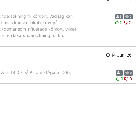
ndersökning flr körkort. Vad jag kan
3
2
 finnas kanske lokala krav på
0
0
ukdomar som influerade körkort. Vilket
ort en läkarundersökning för kö
…
14 Jun '26
kan 19.00 på Picoteo (Ågatan 39).
1
0
0
0