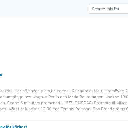
er
t för juli är på annan plats än normal. Kalendariet för juli framö
h umgänge hos Magnus Redin och Maria Reuterhagen klockan 19.00.
an. Sedan 6 minuters promenad). 15/7: ONSDAG: Bokmöte till vilket H
läses. Mötet är klockan 19.00 hos Tommy Persson, Elsa Brändströms 
v för körkort