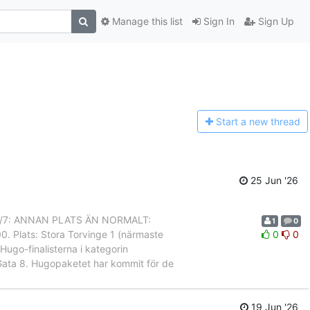
Manage this list
Sign In
Sign Up
Start a n
ew thread
25 Jun '26
ver: 7/7: ANNAN PLATS ÄN NORMALT:
1
0
 Plats: Stora Torvinge 1 (närmaste
0
0
ugo-finalisterna i kategorin
Gata 8. Hugopaketet har kommit för de
19 Jun '26