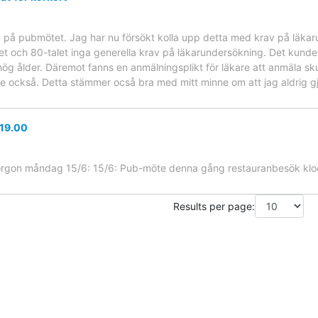
på pubmötet. Jag har nu försökt kolla upp detta med krav på läkaru
let och 80-talet inga generella krav på läkarundersökning. Det kunde
ög ålder. Däremot fanns en anmälningsplikt för läkare att anmäla sk
 också. Detta stämmer ocså bra med mitt minne om att jag aldrig gj
 19.00
rgon måndag 15/6: 15/6: Pub-möte denna gång restauranbesök kloc
Results per page: