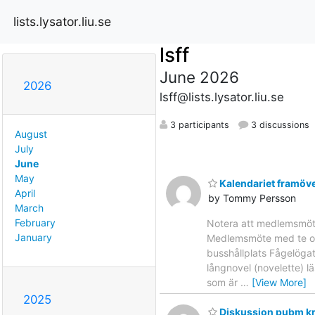
lists.lysator.liu.se
lsff
June 2026
2026
lsff@lists.lysator.liu.se
3 participants
3 discussions
August
July
June
May
Kalendariet framöv
April
by Tommy Persson
March
February
Notera att medlemsmöte
January
Medlemsmöte med te oc
busshållplats Fågelögat
långnovel (novelette) 
som är
…
[View More]
2025
Diskussion pubm kra